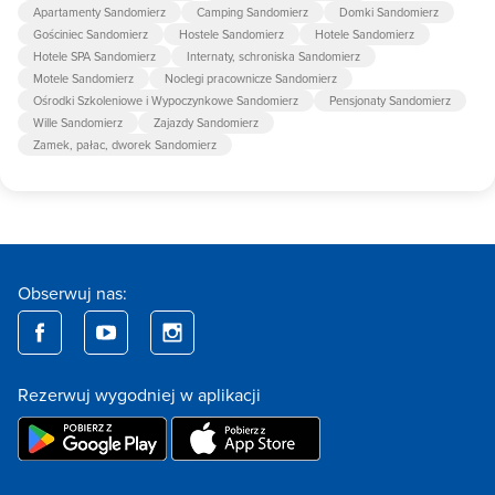
Apartamenty Sandomierz
Camping Sandomierz
Domki Sandomierz
Gościniec Sandomierz
Hostele Sandomierz
Hotele Sandomierz
Hotele SPA Sandomierz
Internaty, schroniska Sandomierz
Motele Sandomierz
Noclegi pracownicze Sandomierz
Ośrodki Szkoleniowe i Wypoczynkowe Sandomierz
Pensjonaty Sandomierz
Wille Sandomierz
Zajazdy Sandomierz
Zamek, pałac, dworek Sandomierz
Obserwuj nas:
Rezerwuj wygodniej w aplikacji