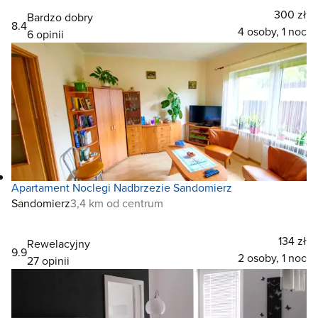
300 zł
Bardzo dobry
8.4
4 osoby, 1 noc
6 opinii
Apartament Noclegi Nadbrzezie Sandomierz
Sandomierz
3,4 km od centrum
134 zł
Rewelacyjny
9.9
2 osoby, 1 noc
27 opinii