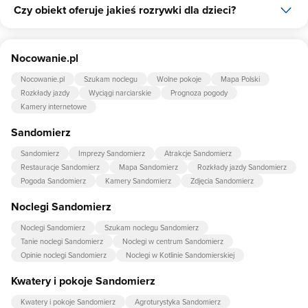
Czy obiekt oferuje jakieś rozrywki dla dzieci?
Tak, Gościniec Husarski udostępnia dla swoich gości internet.
Tak, w obiekcie dla dzieci są przygotowane: piaskownica,
Nocowanie.pl
huśtawka.
Nocowanie.pl
Szukam noclegu
Wolne pokoje
Mapa Polski
Rozkłady jazdy
Wyciągi narciarskie
Prognoza pogody
Kamery internetowe
Sandomierz
Sandomierz
Imprezy Sandomierz
Atrakcje Sandomierz
Restauracje Sandomierz
Mapa Sandomierz
Rozkłady jazdy Sandomierz
Pogoda Sandomierz
Kamery Sandomierz
Zdjęcia Sandomierz
Noclegi Sandomierz
Noclegi Sandomierz
Szukam noclegu Sandomierz
Tanie noclegi Sandomierz
Noclegi w centrum Sandomierz
Opinie noclegi Sandomierz
Noclegi w Kotlinie Sandomierskiej
Kwatery i pokoje Sandomierz
Kwatery i pokoje Sandomierz
Agroturystyka Sandomierz