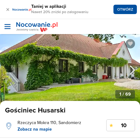
Taniej w aplikacji
×
OTWÓRZ
Nawet 20% zniżki po zalogowaniu
1
/ 69
Gościniec Husarski
Rzeczyca Mokra 110, Sandomierz
10
Zobacz na mapie