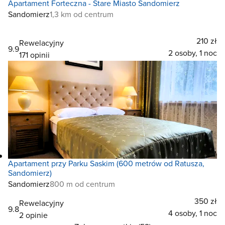
Apartament Forteczna - Stare Miasto Sandomierz
Sandomierz
1,3 km od centrum
210 zł
Rewelacyjny
9.9
2 osoby, 1 noc
171 opinii
Apartament przy Parku Saskim (600 metrów od Ratusza,
Sandomierz)
Sandomierz
800 m od centrum
350 zł
Rewelacyjny
9.8
4 osoby, 1 noc
2 opinie