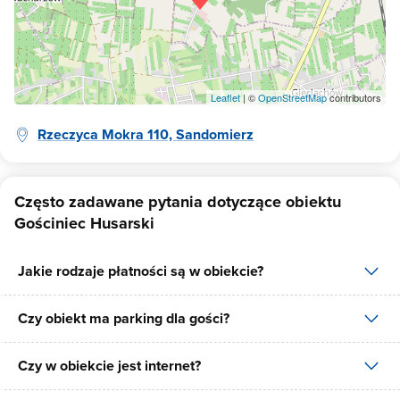
Leaflet
| ©
OpenStreetMap
contributors
Rzeczyca Mokra 110, Sandomierz
Często zadawane pytania dotyczące obiektu
Gościniec Husarski
Jakie rodzaje płatności są w obiekcie?
Czy obiekt ma parking dla gości?
W obiekcie dostępne są następujące formy płatności: gotówka,
płatność przelewem.
Czy w obiekcie jest internet?
Tak, Gościniec Husarski posiada bezpłatny parking dla gości na 5
miejsc.