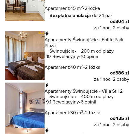
2
Apartament:
45 m
2 łóżka
Bezpłatna anulacja
do 24 paź
od
304 zł
za 1 noc, 2 osoby
Natychmiastowa rezerwacja
Apartamenty Świnoujście - Baltic Park
Plaża
Świnoujście
200 m od plaży
10
Rewelacyjny
10 opinii
2
Apartament:
40 m
2 łóżka
od
386 zł
za 1 noc, 2 osoby
Natychmiastowa rezerwacja
Apartamenty Świnoujście - Villa Stil 2
Świnoujście
400 m od plaży
9.1
Rewelacyjny
6 opinii
2
Apartament:
30 m
2 łóżka
od
435 zł
za 1 noc, 2 osoby
Natychmiastowa rezerwacja