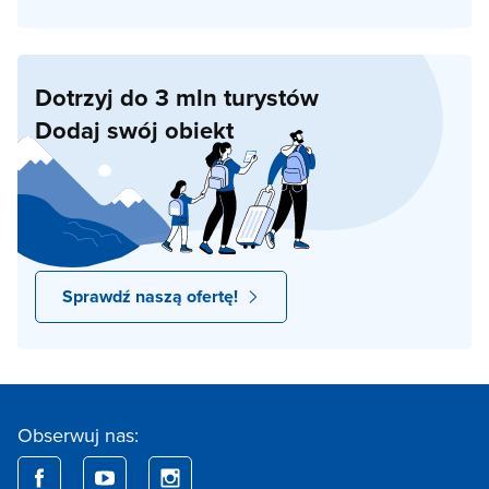
Dotrzyj do 3 mln turystów
Dodaj swój obiekt
Sprawdź naszą ofertę!
Obserwuj nas: