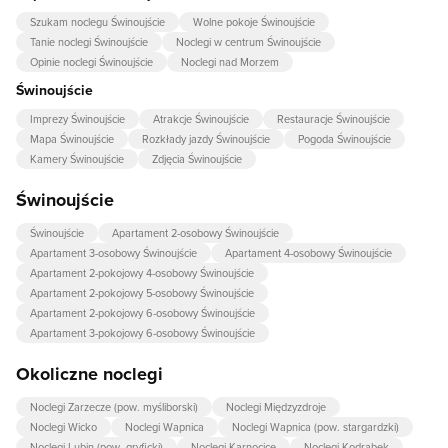
Szukam noclegu Świnoujście
Wolne pokoje Świnoujście
Tanie noclegi Świnoujście
Noclegi w centrum Świnoujście
Opinie noclegi Świnoujście
Noclegi nad Morzem
Świnoujście
Imprezy Świnoujście
Atrakcje Świnoujście
Restauracje Świnoujście
Mapa Świnoujście
Rozkłady jazdy Świnoujście
Pogoda Świnoujście
Kamery Świnoujście
Zdjęcia Świnoujście
Świnoujście
Świnoujście
Apartament 2-osobowy Świnoujście
Apartament 3-osobowy Świnoujście
Apartament 4-osobowy Świnoujście
Apartament 2-pokojowy 4-osobowy Świnoujście
Apartament 2-pokojowy 5-osobowy Świnoujście
Apartament 2-pokojowy 6-osobowy Świnoujście
Apartament 3-pokojowy 6-osobowy Świnoujście
Okoliczne noclegi
Noclegi Zarzecze (pow. myśliborski)
Noclegi Międzyzdroje
Noclegi Wicko
Noclegi Wapnica
Noclegi Wapnica (pow. stargardzki)
Noclegi Lubin (pow. gryficki)
Noclegi Karnocice
Noclegi Kodrąbek