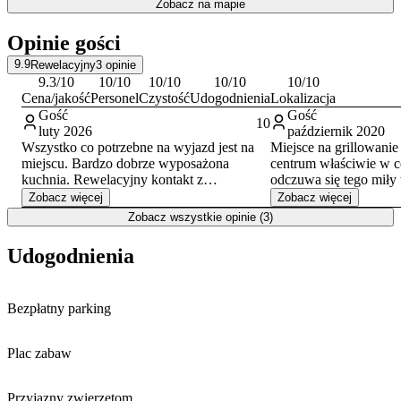
Zobacz na mapie
oraz Beskidzką Galerię Sztuki. Niedaleko znajduje się także
Sanktuarium Matki Bożej Królowej Polski na Górce.
Opinie gości
Na terenie posesji dostępny jest
prywatny parking
. W całym
9.9
Rewelacyjny
3
opinie
budynku można korzystać z bezpłatnego dostępu do internetu Wi-
9.3
/10
10
/10
10
/10
10
/10
10
/10
Fi. Płatności za pobyt realizowane są przelewem bankowym.
Cena/jakość
Personel
Czystość
Udogodnienia
Lokalizacja
Gość
Gość
10
luty 2026
październik 2020
Wszystko co potrzebne na wyjazd jest na
Miejsce na grillowanie 
miejscu. Bardzo dobrze wyposażona
centrum właściwie w c
kuchnia. Rewelacyjny kontakt z
odczuwa się tego miły 
właścicielem.
Zobacz więcej
Zobacz więcej
Czysto, ogrodzony teren, parking, blisko
Zobacz wszystkie opinie (3)
wyciągu na Skrzyczne... W domku jest coś,
czego zawsze brakowało na kwaterach -
Udogodnienia
jest tutaj bardzo dużo wieszaków, na
których można zawiesić ubrania do
wyschnięcia. Polecam!
Bezpłatny parking
Plac zabaw
Przyjazny zwierzętom