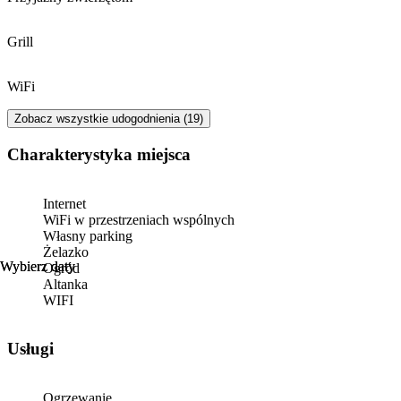
Grill
WiFi
Zobacz wszystkie udogodnienia (19)
Charakterystyka miejsca
Internet
WiFi w przestrzeniach wspólnych
Własny parking
Żelazko
Wybierz daty
Wybierz daty
Ogród
Altanka
WIFI
Usługi
Ogrzewanie