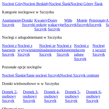
Noclegi Góry
Noclegi Beskidy
Noclegi Śląsk
Noclegi Górny Śląsk
Kategorie noclegowe w Szczyrku
Apartamenty
Domki
Kwatery
Domy
Wille
Motele
Pensjonaty
A
Szczyrk
Szczyrk
i pokoje
wakacyjne
Szczyrk
Szczyrk
Szczyrk
S
Szczyrk
Szczyrk
Noclegi z udogodnieniami w Szczyrku
Noclegi z
Noclegi z
Noclegi ze
Noclegi z
Noclegi z
Noclegi
basenem
wyżywieniem
śniadaniem
parkingiem
placem
z jacuzzi
Szczyrk
Szczyrk
Szczyrk
Szczyrk
zabaw
Szczyrk
Szczyrk
Pozostałe opcje noclegów
Noclegi Śląskie
Tanie noclegi Szczyrk
Noclegi Szczyrk centrum
Domki wieloosobowe w w Szczyrku
Domek 2-
Domek 3-
Domek 4-
Domek 5-
Domek 6-
osobowy
osobowy
osobowy
osobowy
osobowy
Szczyrk
Szczyrk
Szczyrk
Szczyrk
Szczyrk
Obserwuj nas: