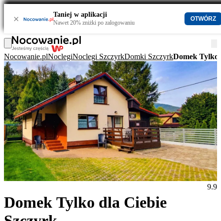
Taniej w aplikacji
×
OTWÓRZ
Nawet 20% zniżki po zalogowaniu
Nocowanie.pl
Noclegi
Noclegi Szczyrk
Domki Szczyrk
Domek Tylko d
9.9
Domek Tylko dla Ciebie
Szczyrk