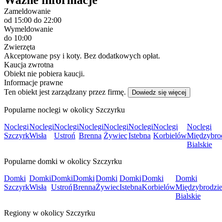
Zameldowanie
od 15:00
do 22:00
Wymeldowanie
do 10:00
Zwierzęta
Akceptowane psy i koty. Bez dodatkowych opłat.
Kaucja zwrotna
Obiekt nie pobiera kaucji.
Informacje prawne
Ten obiekt jest zarządzany przez firmę.
Dowiedz się więcej
Popularne noclegi w okolicy Szczyrku
Noclegi
Noclegi
Noclegi
Noclegi
Noclegi
Noclegi
Noclegi
Noclegi
Szczyrk
Wisła
Ustroń
Brenna
Żywiec
Istebna
Korbielów
Międzybro
Bialskie
Popularne domki w okolicy Szczyrku
Domki
Domki
Domki
Domki
Domki
Domki
Domki
Domki
Szczyrk
Wisła
Ustroń
Brenna
Żywiec
Istebna
Korbielów
Międzybrodzi
Bialskie
Regiony w okolicy Szczyrku