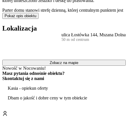
której umieszczono żelazko i deskę do prasowania.
Parter domu stanowi strefę dzienną, której centralnym punktem jest
przestronny salon z
kominkiem
, telewizorem i wygodną częścią
Pokaż opis obiektu
wypoczynkową. Obok znajduje się w pełni wyposażona kuchnia z
wyspą, płytą gazową, lodówką oraz niezbędnymi akcesoriami,
Lokalizacja
takimi jak naczynia, kawiarka czy czajnik. Z salonu można wyjść
ulica Łostówka 144, Mszana Dolna
bezpośrednio na taras, co sprzyja spędzaniu czasu na świeżym
50 m od centrum
powietrzu.
Wyróżnikiem obiektu jest dostępna dla gości
otwarta pracownia
artystyczna
, w której można malować, rzeźbić i rozwijać swoje
pasje. W okresie wakacyjnym organizowane są tu warsztaty.
Zobacz na mapie
Nowość w Nocowaniu!
Dom jest w pełni przygotowany na przyjęcie rodzin z dziećmi. Na
Masz pytania odnośnie obiektu?
najmłodszych czeka
plac zabaw
, trampolina, kącik i pokój zabaw z
Skontaktuj się z nami
zabawkami. Rodzice mogą liczyć na liczne udogodnienia, takie jak
przenośne łóżeczko, wanienka do kąpieli, krzesełko do karmienia, a
Kasia - opiekun oferty
nawet zestaw do przewijania. Dostępna jest również specjalna
pościel dla dzieci.
Dbam o jakość i dobre ceny w tym obiekcie
Przestrzeń wokół domu zachęca do wypoczynku na zewnątrz.
Goście mają do dyspozycji ogród z altaną,
miejsce do grillowania
oraz możliwość gotowania w kociołku. Dla aktywnych
przygotowano stół do tenisa stołowego.