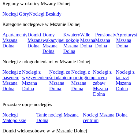
Regiony w okolicy Mszany Dolnej
Noclegi Góry
Noclegi Beskidy
Kategorie noclegowe w Mszanie Dolnej
Apartamenty
Domki
Domy
Kwatery
Wille
Pensjonaty
Agroturys
Mszana
Mszana
wakacyjne
i pokoje
Mszana
Mszana
Mszana
Dolna
Dolna
Mszana
Mszana
Dolna
Dolna
Dolna
Dolna
Dolna
Noclegi z udogodnieniami w Mszanie Dolnej
Noclegi z
Noclegi z
Noclegi ze
Noclegi z
Noclegi z
Noclegi z
basenem
wyżywieniem
śniadaniem
parkingiem
placem
jacuzzi
Mszana
Mszana
Mszana
Mszana
zabaw
Mszana
Dolna
Dolna
Dolna
Dolna
Mszana
Dolna
Dolna
Pozostałe opcje noclegów
Noclegi
Tanie noclegi Mszana
Noclegi Mszana Dolna
Małopolskie
Dolna
centrum
Domki wieloosobowe w w Mszanie Dolnej