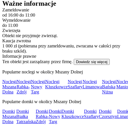
Ważne informacje
Zameldowanie
od 16:00
do 11:00
Wymeldowanie
do 11:00
Zwierzęta
Obiekt nie przyjmuje zwierząt.
Kaucja zwrotna
1 000 zł (pobierana przy zameldowaniu, zwracana w całości przy
braku szkód).
Informacje prawne
Ten obiekt jest zarządzany przez firmę.
Dowiedz się więcej
Popularne noclegi w okolicy Mszany Dolnej
Noclegi
Noclegi
Noclegi
Noclegi
Noclegi
Noclegi
Noclegi
Nocle
Mszana
Rabka-
Nowy
Kluszkowce
Szaflary
Limanowa
Bańska
Mani
Dolna
Zdrój
Targ
Niżna
Popularne domki w okolicy Mszany Dolnej
Domki
Domki
Domki
Domki
Domki
Domki
Domki
Domk
Mszana
Białka
Rabka-
Nowy
Kluszkowce
Szaflary
Czorsztyn
Lima
Dolna
Tatrzańska
Zdrój
Targ