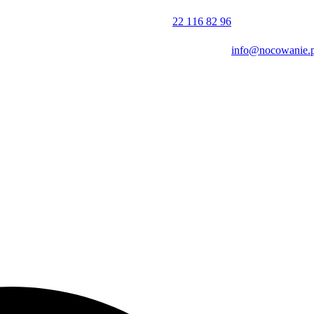
o 10:00. Płatności można dokonać gotówką lub przelewem.
22 116 82 96
info@nocowanie.p