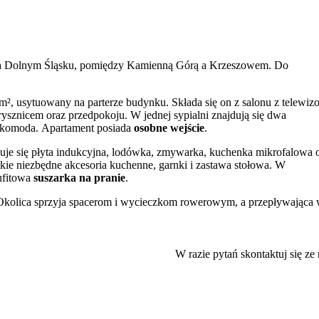
 na Dolnym Śląsku, pomiędzy Kamienną Górą a Krzeszowem. Do
m², usytuowany na parterze budynku. Składa się on z salonu z telewiz
rysznicem oraz przedpokoju. W jednej sypialni znajdują się dwa
 i komoda. Apartament posiada
osobne wejście
.
duje się płyta indukcyjna, lodówka, zmywarka, kuchenka mikrofalowa 
kie niezbędne akcesoria kuchenne, garnki i zastawa stołowa. W
ufitowa
suszarka na pranie
.
Okolica sprzyja spacerom i wycieczkom rowerowym, a przepływająca
tu.
W razie pytań skontaktuj się ze
egionu. W najbliższej okolicy znajdują się między innymi barokowa
Kamiennej Górze (4,5 km). W odległości do 30 km zlokalizowane są
to Adršpach oraz Zamek Książ w Wałbrzychu.
netu Wi-Fi
. Dla gości przygotowano również przechowalnię bagażu i