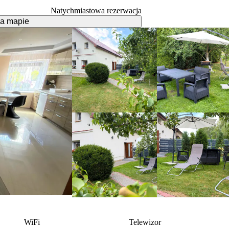
Natychmiastowa rezerwacja
a mapie
WiFi
Telewizor