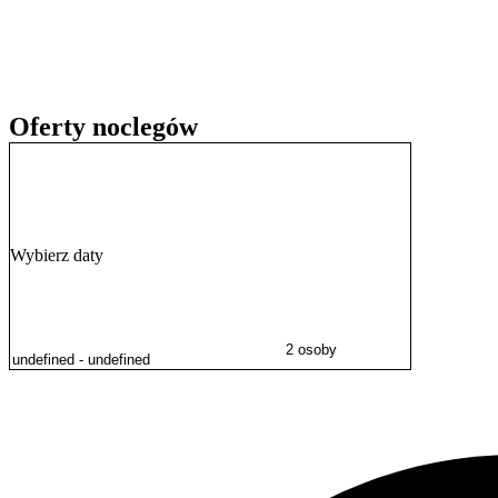
rowerów. Doba hotelowa rozpoczyna się o godzinie 15:00 i kończy 
Oferty noclegów
Wybierz daty
2 osoby