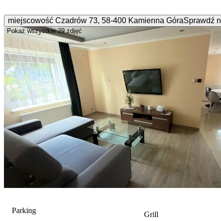
miejscowość Czadrów
73
,
58-400
Kamienna Góra
Sprawdź n
Pokaż wszystkie
29 zdjęć
Parking
Grill