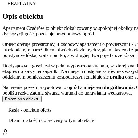
BEZPŁATNY
Opis obiektu
Apartament Czadrów to obiekt zlokalizowany w spokojnej okolicy
dyspozycji gości pozostaje przydomowy ogród.
Obiekt oferuje przestronny, 4-osobowy apartament o powierzchni 75 
i rozkładanym narożnikiem, dwóch oddzielnych sypialni, łazienki z p
pojedyncze łóżka, szafa i biurko, a w drugiej dwa pojedyncze łóżka
Do dyspozycji gości jest w pełni wyposażona kuchnia, w której znaj
ekspres do kawy na kapsułki. Na miejscu dostępne są również wszyst
oddzielnym pomieszczeniu gospodarczym znajduje się
pralka
oraz s
Na terenie posesji przygotowano ogród z
miejscem do grillowania
. 
pobliżu rzeka Zadrna stwarza warunki do uprawiania wędkarstwa.
Pokaż opis obiektu
Goście wysoko oceniają czystość obiektu, obsługę oraz wygodę poby
Kasia - opiekun oferty
Apartament stanowi dogodną bazę wypadową do zwiedzania atrakcji r
Bazylika w Krzeszowie (4,2 km) oraz podziemny kompleks Arado w 
Dbam o jakość i dobre ceny w tym obiekcie
również rezerwat przyrody Kolorowe Jeziorka, czeskie Skalne Mias
Obiekt zapewnia
bezpłatny parking
na posesji oraz dostęp do
inter