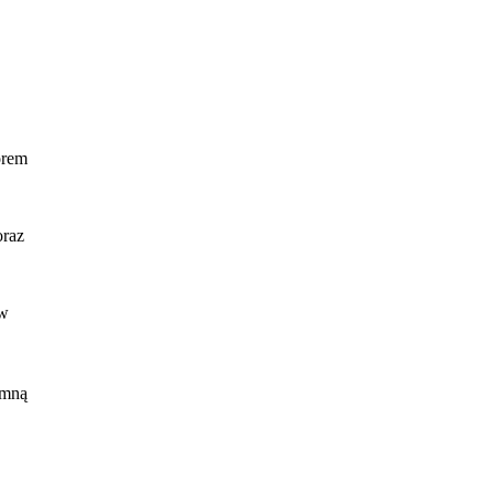
orem
oraz
 w
 mną