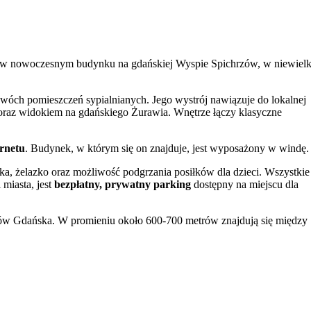
 w nowoczesnym budynku na gdańskiej Wyspie Spichrzów, w niewielk
 dwóch pomieszczeń sypialnianych. Jego wystrój nawiązuje do lokalnej
u oraz widokiem na gdańskiego Żurawia. Wnętrze łączy klasyczne
rnetu
. Budynek, w którym się on znajduje, jest wyposażony w windę.
a, żelazko oraz możliwość podgrzania posiłków dla dzieci. Wszystkie
miasta, jest
bezpłatny, prywatny parking
dostępny na miejscu dla
ów Gdańska. W promieniu około 600-700 metrów znajdują się między
ego Miasta oraz Długie Pobrzeże. Taka lokalizacja pozwala na
 języku polskim i angielskim.
. Lokalizacja stanowi również dobrą bazę wypadową do dalszych częśc
ańskiego Ogrodu Zoologicznego
, który jest popularną atrakcją dla