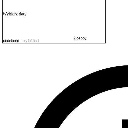
rodzin. Miłośnicy wypoczynku na świeżym powietrzu mogą z kolei wyb
rozległego Parku Nadmorskiego im. Ronalda Reagana.
Wybierz daty
2 osoby