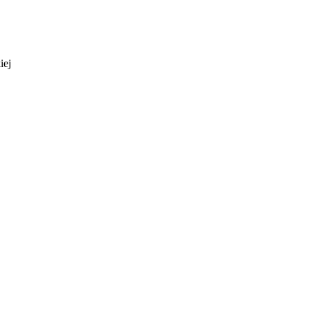
iej
i