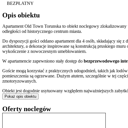
BEZPŁATNY
Opis obiektu
Apartament Old Town Torunska to obiekt noclegowy zlokalizowany
odległości od historycznego centrum miasta.
Do dyspozycji gości oddano apartament dla 4 osób, składający się z
architektury, a dekoracje inspirowane są konstrukcją pruskiego mur
wykończenie z nowoczesnym umeblowaniem.
W apartamencie zapewniono stały dostęp do
bezprzewodowego inte
Goście mogą korzystać z praktycznych udogodnień, takich jak lodówk
pomieszczenia są ogrzewane. Dużym atutem, szczególnie w tej części 
zmotoryzowanych.
Obiekt jest dogodnie usytuowany względem najważniejszych zabytk
innymi Zielona Brama, Długi Targ z Fontanną Neptuna, Ratusz Główn
Pokaż opis obiektu
swobodne, piesze zwiedzanie serca miasta.
Oferty noclegów
Doba hotelowa trwa od 15:00 do 10:00, a obsługa porozumiewa się w
Bliskość historycznej
Hali Targowej
ułatwia codzienne zaopatrzenie
Trójmiasta – warto zaplanować wycieczkę na
Westerplatte
lub do
Gd