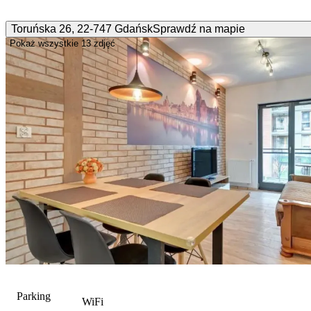
Toruńska
26
,
22-747
Gdańsk
Sprawdź na mapie
Pokaż wszystkie
13 zdjęć
Parking
WiFi