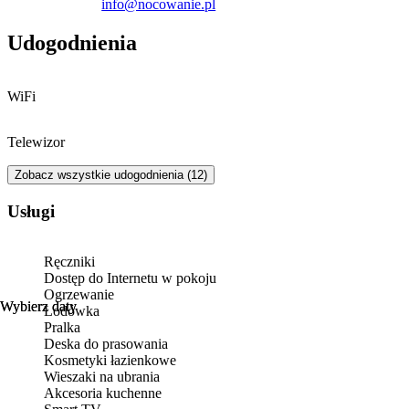
info@nocowanie.pl
Udogodnienia
WiFi
Telewizor
Zobacz wszystkie udogodnienia (12)
Usługi
Ręczniki
Dostęp do Internetu w pokoju
Ogrzewanie
Wybierz daty
Wybierz daty
Lodówka
Pralka
Deska do prasowania
Kosmetyki łazienkowe
Wieszaki na ubrania
Akcesoria kuchenne