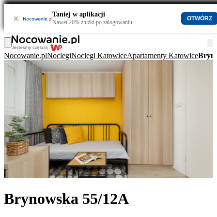
Taniej w aplikacji
×
OTWÓRZ
Nawet 20% zniżki po zalogowaniu
Nocowanie.pl
Noclegi
Noclegi Katowice
Apartamenty Katowice
Bryn
Brynowska 55/12A