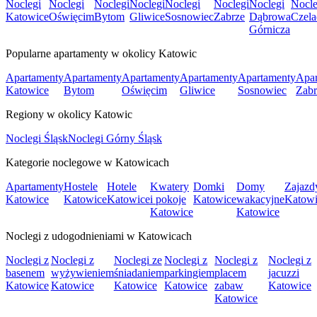
Noclegi
Noclegi
Noclegi
Noclegi
Noclegi
Noclegi
Noclegi
Nocle
Katowice
Oświęcim
Bytom
Gliwice
Sosnowiec
Zabrze
Dąbrowa
Czela
Górnicza
Popularne apartamenty w okolicy Katowic
Apartamenty
Apartamenty
Apartamenty
Apartamenty
Apartamenty
Apar
Katowice
Bytom
Oświęcim
Gliwice
Sosnowiec
Zabr
Regiony w okolicy Katowic
Noclegi Śląsk
Noclegi Górny Śląsk
Kategorie noclegowe w Katowicach
Apartamenty
Hostele
Hotele
Kwatery
Domki
Domy
Zajazd
Katowice
Katowice
Katowice
i pokoje
Katowice
wakacyjne
Katowi
Katowice
Katowice
Noclegi z udogodnieniami w Katowicach
Noclegi z
Noclegi z
Noclegi ze
Noclegi z
Noclegi z
Noclegi z
basenem
wyżywieniem
śniadaniem
parkingiem
placem
jacuzzi
Katowice
Katowice
Katowice
Katowice
zabaw
Katowice
Katowice