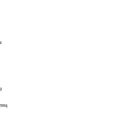
z
eż
 mną
rto