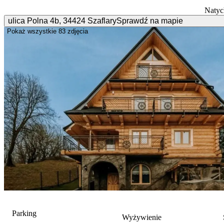
Natyc
ulica Polna
4b
,
34424
Szaflary
Sprawdź na mapie
Pokaż wszystkie
83 zdjęcia
Parking
Wyżywienie