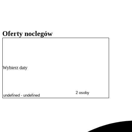
Obiekt jest wysoko oceniany przez gości, którzy w swoich opiniach c
Doba hotelowa rozpoczyna się o godzinie 15:00 w dniu przyjazdu i 
Oferty noclegów
Wybierz daty
2 osoby