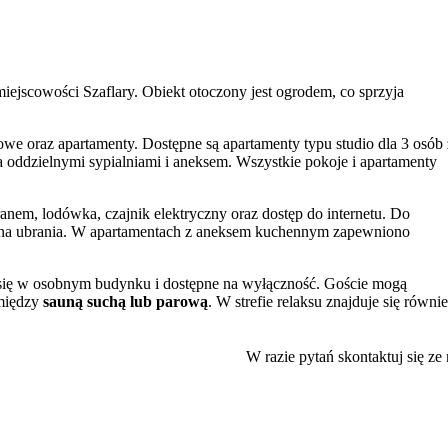
ejscowości Szaflary. Obiekt otoczony jest ogrodem, co sprzyja
owe oraz apartamenty. Dostępne są apartamenty typu studio dla 3 osób 
ddzielnymi sypialniami i aneksem. Wszystkie pokoje i apartamenty
anem, lodówka, czajnik elektryczny oraz dostęp do internetu. Do
ki na ubrania. W apartamentach z aneksem kuchennym zapewniono
 się w osobnym budynku i dostępne na wyłączność. Goście mogą
omiędzy
sauną suchą lub parową
. W strefie relaksu znajduje się równi
ferowany rodzaj sauny.
gą korzystać z ogrodu oraz pozostawić samochód na
bezpłatnym
W razie pytań skontaktuj się ze
h atrakcji. W pobliżu znajdują się popularne kompleksy basenów
zymują
20% rabatu
na bilety wstępu do obu tych miejsc. W okolicy wa
zystać z wyciągu narciarskiego w Bańskiej Wyżnej.