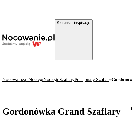
Kierunki i inspiracje
Nocowanie.pl
Noclegi
Noclegi Szaflary
Pensjonaty Szaflary
Gordonów
Gordonówka Grand Szaflary