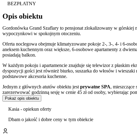
BEZPŁATNY
Opis obiektu
Gordonówka Grand Szaflary to pensjonat zlokalizowany w górskiej mi
wypoczynkowi w spokojnym otoczeniu.
Oferta noclegowa obejmuje klimatyzowane pokoje 2-, 3-, 4- i 6-osob
aneksem kuchennym oraz większe, 6-osobowe apartamenty z dwiema o
posiadają balkon.
W każdym pokoju i apartamencie znajduje się telewizor z płaskim ekr
dyspozycji gości jest również biurko, suszarka do włosów i wiesza
podstawowe akcesoria kuchenne.
Jednym z głównych atutów obiektu jest
prywatne SPA
, mieszczące
zarezerwować godzinną sesję w cenie 45 zł od osoby, wybierając p
jacuzzi
. Rezerwacji należy dokonać z wyprzedzeniem, wskazując pre
Pokaż opis obiektu
Na terenie posesji przygotowano miejsce do grillowania. Goście mo
Kasia - opiekun oferty
parkingu
.
Dbam o jakość i dobre ceny w tym obiekcie
Pensjonat stanowi dogodną bazę wypadową do korzystania z lokalnyc
termalnych – Termy Szaflary oraz Gorący Potok. Goście obiektu otr
również odwiedzić rezerwat przyrody Skała Rogoźnicka, a zimą skor