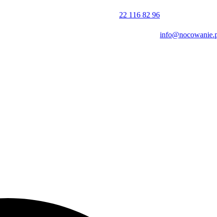
hwalą w szczególności czystość, obsługę oraz stosunek jakości do ceny
22 116 82 96
kończy o 10:00 w dniu wyjazdu.
info@nocowanie.p