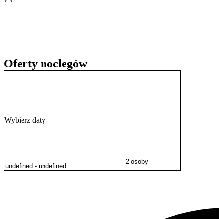
Osada jest zlokalizowana około 3 km od centrum Rabki-Zdroju, co z
atrakcji. W pobliżu znajduje się popularny park rozrywki
Rabkoland
Goście mogą korzystać z bezpłatnego internetu Wi-Fi oraz dwóch pa
lub przelewem, a obiekt wystawia faktury VAT.
Oferty noclegów
Wybierz daty
2 osoby