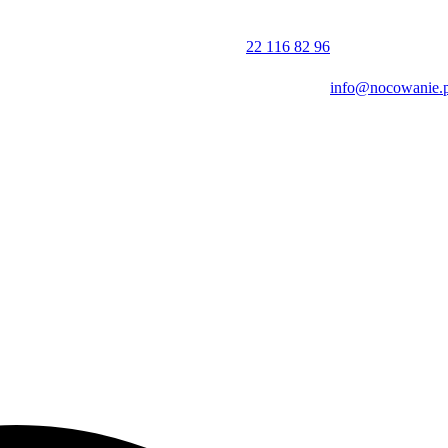
apewnia ciszę, a jednocześnie umożliwia szybki dojazd do głównych
, a także Park Zdrojowy, Amfiteatr oraz Muzeum Górali i Zbójników.
22 116 82 96
rkingów, które również są darmowe. Płatności przyjmowane są gotówk
info@nocowanie.p