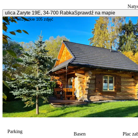
Naty
ulica Zaryte
19E
,
34-700
Rabka
Sprawdź na mapie
Pokaż wszystkie
105 zdjęć
Parking
Basen
Plac z