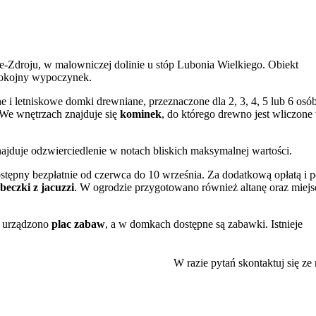
Zdroju, w malowniczej dolinie u stóp Lubonia Wielkiego. Obiekt
spokojny wypoczynek.
 i letniskowe domki drewniane, przeznaczone dla 2, 3, 4, 5 lub 6 osób
. We wnętrzach znajduje się
kominek
, do którego drewno jest wliczone
najduje odzwierciedlenie w notach bliskich maksymalnej wartości.
ostępny bezpłatnie od czerwca do 10 września. Za dodatkową opłatą i 
beczki z jacuzzi
. W ogrodzie przygotowano również altanę oraz miejs
z urządzono
plac zabaw
, a w domkach dostępne są zabawki. Istnieje
a jest dostępne za opłatą 10 zł za dzień, natomiast wanienka i krzes
W razie pytań skontaktuj się ze
az aneks kuchenny z lodówką, płytą grzejną, kuchenką mikrofalową,
a z suszarką do włosów. Do dyspozycji gości jest również żelazko, de