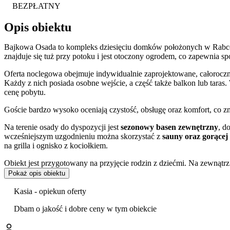
BEZPŁATNY
Opis obiektu
Bajkowa Osada to kompleks dziesięciu domków położonych w Rabce-
znajduje się tuż przy potoku i jest otoczony ogrodem, co zapewnia 
Oferta noclegowa obejmuje indywidualnie zaprojektowane, całoroczne
Każdy z nich posiada osobne wejście, a część także balkon lub taras
cenę pobytu.
Goście bardzo wysoko oceniają czystość, obsługę oraz komfort, co z
Na terenie osady do dyspozycji jest
sezonowy basen zewnętrzny
, d
wcześniejszym uzgodnieniu można skorzystać z
sauny oraz gorącej 
na grilla i ognisko z kociołkiem.
Obiekt jest przygotowany na przyjęcie rodzin z dziećmi. Na zewnątr
możliwość wypożyczenia dodatkowych udogodnień: łóżeczko dla dzieck
Pokaż opis obiektu
do karmienia za jednorazową opłatą 20 zł za sztukę.
Kasia - opiekun oferty
Wszystkie domki są klimatyzowane i wyposażone w telewizor LCD or
czajnikiem i akcesoriami kuchennymi. W każdym znajduje się łazienk
Dbam o jakość i dobre ceny w tym obiekcie
do prasowania oraz pralka.