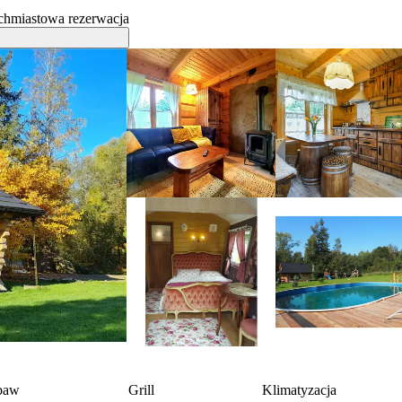
chmiastowa rezerwacja
abaw
Grill
Klimatyzacja