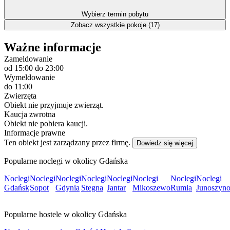
Wybierz termin pobytu
Zobacz wszystkie pokoje (17)
Ważne informacje
Zameldowanie
od 15:00
do 23:00
Wymeldowanie
do 11:00
Zwierzęta
Obiekt nie przyjmuje zwierząt.
Kaucja zwrotna
Obiekt nie pobiera kaucji.
Informacje prawne
Ten obiekt jest zarządzany przez firmę.
Dowiedz się więcej
Popularne noclegi w okolicy Gdańska
Noclegi
Noclegi
Noclegi
Noclegi
Noclegi
Noclegi
Noclegi
Noclegi
Gdańsk
Sopot
Gdynia
Stegna
Jantar
Mikoszewo
Rumia
Junoszyn
Popularne hostele w okolicy Gdańska