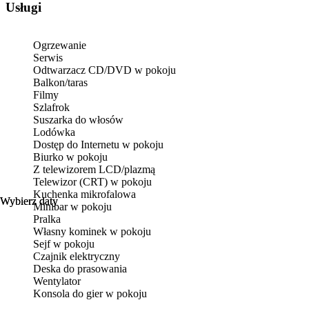
Usługi
Ogrzewanie
Serwis
Odtwarzacz CD/DVD w pokoju
Balkon/taras
Filmy
Szlafrok
Suszarka do włosów
Lodówka
Dostęp do Internetu w pokoju
Biurko w pokoju
Z telewizorem LCD/plazmą
Telewizor (CRT) w pokoju
Kuchenka mikrofalowa
Wybierz daty
Wybierz daty
Minibar w pokoju
Pralka
Własny kominek w pokoju
Sejf w pokoju
Czajnik elektryczny
Deska do prasowania
Wentylator
Konsola do gier w pokoju