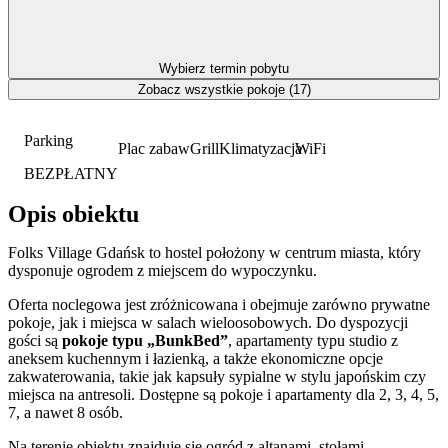
Wybierz termin pobytu
Zobacz wszystkie pokoje (17)
Parking
Plac zabaw
Grill
Klimatyzacja
WiFi
BEZPŁATNY
Opis obiektu
Folks Village Gdańsk to hostel położony w centrum miasta, który
dysponuje ogrodem z miejscem do wypoczynku.
Oferta noclegowa jest zróżnicowana i obejmuje zarówno prywatne
pokoje, jak i miejsca w salach wieloosobowych. Do dyspozycji
gości są
pokoje typu „BunkBed”
, apartamenty typu studio z
aneksem kuchennym i łazienką, a także ekonomiczne opcje
zakwaterowania, takie jak kapsuły sypialne w stylu japońskim czy
miejsca na antresoli. Dostępne są pokoje i apartamenty dla 2, 3, 4, 5,
7, a nawet 8 osób.
Na terenie obiektu znajduje się ogród z altanami, stołami