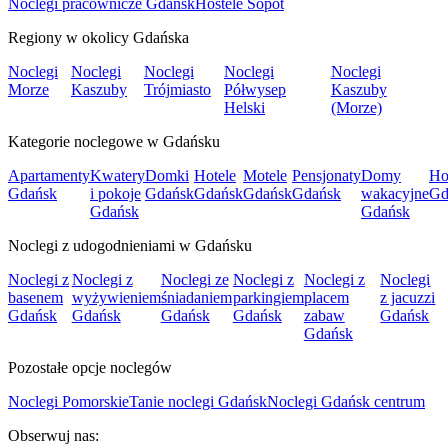
Noclegi pracownicze Gdańsk
Hostele Sopot
Regiony w okolicy Gdańska
Noclegi
Noclegi
Noclegi
Noclegi
Noclegi
Morze
Kaszuby
Trójmiasto
Półwysep
Kaszuby
Helski
(Morze)
Kategorie noclegowe w Gdańsku
Apartamenty
Kwatery
Domki
Hotele
Motele
Pensjonaty
Domy
Ho
Gdańsk
i pokoje
Gdańsk
Gdańsk
Gdańsk
Gdańsk
wakacyjne
Gd
Gdańsk
Gdańsk
Noclegi z udogodnieniami w Gdańsku
Noclegi z
Noclegi z
Noclegi ze
Noclegi z
Noclegi z
Noclegi
basenem
wyżywieniem
śniadaniem
parkingiem
placem
z jacuzzi
Gdańsk
Gdańsk
Gdańsk
Gdańsk
zabaw
Gdańsk
Gdańsk
Pozostałe opcje noclegów
Noclegi Pomorskie
Tanie noclegi Gdańsk
Noclegi Gdańsk centrum
Obserwuj nas: