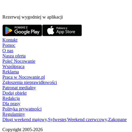
Rezerwuj wygodniej w aplikacji
Kontakt
Pomoc
O nas
Nasza oferta
Poleć Nocowanie
Współpraca
Reklama
Praca w Nocowanie.pl
Zgłoszenia nieprawidłowości
Patronat medialny
Dodaj obiekt
Redakcja
Dla prasy
Polityka prywatności
Regulaminy
Długi weekend majowy
,
Sylwester
,
Weekend czerwcowy
,
Zakopane
Copyright 2005-
2026