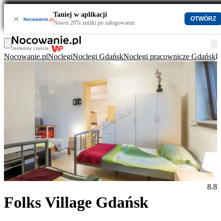
Taniej w aplikacji
×
OTWÓRZ
Nawet 20% zniżki po zalogowaniu
Nocowanie.pl
Noclegi
Noclegi Gdańsk
Noclegi pracownicze Gdańsk
F
8.8
Folks Village Gdańsk