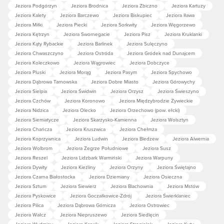
Jeziora Podgórzyn
Jeziora Brodnica
Jeziora Zbiczno
Jeziora Kartuzy
Jeziora Kalety
Jeziora Barczewo
Jeziora Biskupiec
Jeziora Iława
Jeziora Miłki
Jeziora Piecki
Jeziora Sorkwity
Jeziora Węgorzewo
Jeziora Kętrzyn
Jeziora Swornegacie
Jeziora Pisz
Jeziora Kruklanki
Jeziora Kąty Rybackie
Jeziora Barlinek
Jeziora Sulęczyno
Jeziora Chwaszczyno
Jeziora Ostróda
Jeziora Gródek nad Dunajcem
Jeziora Koleczkowo
Jeziora Wągrowiec
Jeziora Dobczyce
Jeziora Pluski
Jeziora Morąg
Jeziora Pasym
Jeziora Spychowo
Jeziora Dąbrowa Tarnowska
Jeziora Dobre Miasto
Jeziora Górowychy
Jeziora Sielpia
Jeziora Świdwin
Jeziora Orzysz
Jeziora Świeszyno
Jeziora Czchów
Jeziora Koronowo
Jeziora Międzybrodzie Żywieckie
Jeziora Nidzica
Jeziora Olecko
Jeziora Orzechowo (pow. ełcki)
Jeziora Siemiatycze
Jeziora Skarżysko-Kamienna
Jeziora Wolsztyn
Jeziora Chańcza
Jeziora Kruszwica
Jeziora Chełmża
Jeziora Koprzywnica
Jeziora Ludwin
Jeziora Bledzew
Jeziora Alwernia
Jeziora Wolbrom
Jeziora Zegrze Południowe
Jeziora Susz
Jeziora Reszel
Jeziora Lidzbark Warmiński
Jeziora Warpuny
Jeziora Dywity
Jeziora Kieźliny
Jeziora Orzyny
Jeziora Świętajno
Jeziora Czarna Białostocka
Jeziora Dziemiany
Jeziora Osieczna
Jeziora Sztum
Jeziora Siewierz
Jeziora Blachownia
Jeziora Mstów
Jeziora Pyskowice
Jeziora Goczałkowice-Zdrój
Jeziora Świerklaniec
Jeziora Pilica
Jeziora Dąbrowa Górnicza
Jeziora Ostrowiec
Jeziora Wałcz
Jeziora Niepruszewo
Jeziora Siedlęcin
Jeziora Wydminy
Jeziora Karwik
Jeziora Stręgielek
Jeziora Kuty