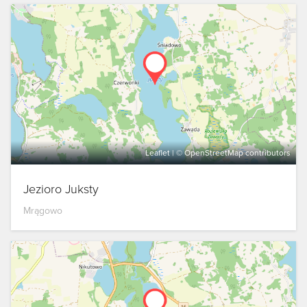
Leaflet
| ©
OpenStreetMap
contributors
Jezioro Juksty
Mrągowo