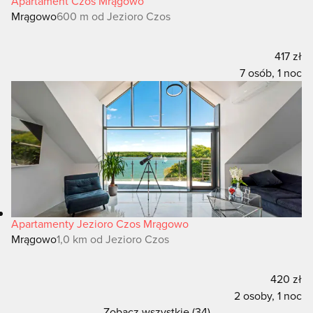
Apartament Czos Mrągowo
Mrągowo
600 m od Jezioro Czos
nad jeziorem, płacze z tęsknoty za swoim mężem i
szumi listowiem. Linia brzegowa jeziora z czasem
417 zł
odsunęła się tak bardzo, że obecnie drzewo rośnie w
7 osób, 1 noc
pewnej odległości od jeziora. Gdy spojrzysz na
drzewo, od razu poznasz w nim zaklętą Jesionę, gdyż
kobiece piersi widoczne są nawet dzisiaj.
Apartamenty Jezioro Czos Mrągowo
Mrągowo
1,0 km od Jezioro Czos
420 zł
2 osoby, 1 noc
Zobacz wszystkie (34)