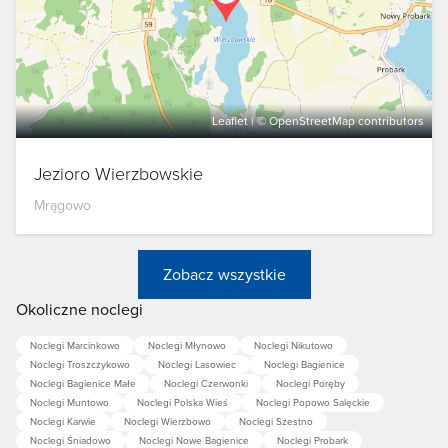
Leaflet
| ©
OpenStreetMap
contributors
Jezioro Wierzbowskie
Mrągowo
Zobacz wszystkie
Okoliczne noclegi
Noclegi Marcinkowo
Noclegi Młynowo
Noclegi Nikutowo
Noclegi Troszczykowo
Noclegi Lasowiec
Noclegi Bagienice
Noclegi Bagienice Małe
Noclegi Czerwonki
Noclegi Poręby
Noclegi Muntowo
Noclegi Polska Wieś
Noclegi Popowo Salęckie
Noclegi Karwie
Noclegi Wierzbowo
Noclegi Szestno
Noclegi Śniadowo
Noclegi Nowe Bagienice
Noclegi Probark