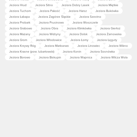
Jeziora Hrud
Jeziora Sitno
Jeziora Dobry Lasek
Jeziora Miętkie
Jeziora Tuchom
Jeziora Pakość
Jeziora Harsz
Jeziora Bukówka
Jeziora Łabapa
Jeziora Zagórze Śląskie
Jeziora Szestno
Jeziora Probark
Jeziora Prusinowo
Jeziora Woszczele
Jeziora Grabowo
Jeziora Obra
Jeziora Klimkówka
Jeziora Gierłoż
Jeziora Mażany
Jeziora Widryny
Jeziora Dolsk
Jeziora Żarnowska
Jeziora Grom
Jeziora Włodowice
Jeziora Łomy
Jeziora Łęguty
Jeziora Krzywy Róg
Jeziora Marksewo
Jeziora Linowiec
Jeziora Wikno
Jeziora Krasne (pow. lubartowski)
Jeziora Konin
Jeziora Sosnówka
Jeziora Borowo
Jeziora Biskupin
Jeziora Wapnica
Jeziora Wilcza Wola