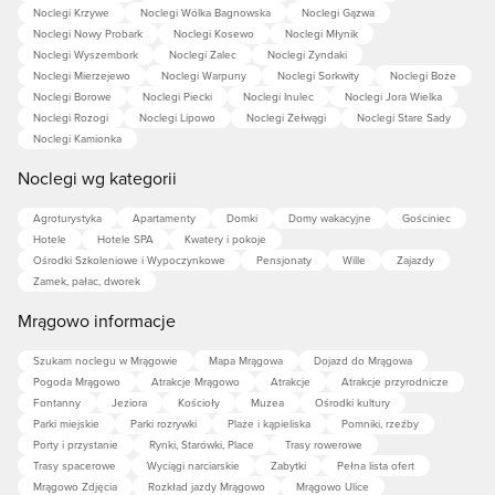
Noclegi Krzywe
Noclegi Wólka Bagnowska
Noclegi Gązwa
Noclegi Nowy Probark
Noclegi Kosewo
Noclegi Młynik
Noclegi Wyszembork
Noclegi Zalec
Noclegi Zyndaki
Noclegi Mierzejewo
Noclegi Warpuny
Noclegi Sorkwity
Noclegi Boże
Noclegi Borowe
Noclegi Piecki
Noclegi Inulec
Noclegi Jora Wielka
Noclegi Rozogi
Noclegi Lipowo
Noclegi Zełwągi
Noclegi Stare Sady
Noclegi Kamionka
Noclegi wg kategorii
Agroturystyka
Apartamenty
Domki
Domy wakacyjne
Gościniec
Hotele
Hotele SPA
Kwatery i pokoje
Ośrodki Szkoleniowe i Wypoczynkowe
Pensjonaty
Wille
Zajazdy
Zamek, pałac, dworek
Mrągowo informacje
Szukam noclegu w Mrągowie
Mapa Mrągowa
Dojazd do Mrągowa
Pogoda Mrągowo
Atrakcje Mrągowo
Atrakcje
Atrakcje przyrodnicze
Fontanny
Jeziora
Kościoły
Muzea
Ośrodki kultury
Parki miejskie
Parki rozrywki
Plaże i kąpieliska
Pomniki, rzeźby
Porty i przystanie
Rynki, Starówki, Place
Trasy rowerowe
Trasy spacerowe
Wyciągi narciarskie
Zabytki
Pełna lista ofert
Mrągowo Zdjęcia
Rozkład jazdy Mrągowo
Mrągowo Ulice