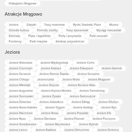
Odległości Mrągowo
Atrakcje Mrągowo
Jeziora
Zabytki
Trasy rowerowe
Rynki, Starówki, Place
Muzea
Ośrodki kultury
Pomniki, rzeźby
Trasy spacerowe
Wyciągi narciarskie
Kościoły
Plaże i kąpieliska
Porty i przystanie
Parki rozrywki
Fontanny
Parki miejskie
Atrakcje przyrodnicze
Jeziora
Jeziora Warszawa
Jeziora Międzyzdroje
Jeziora Ciche
Jeziora Czorsztyn
Jeziora Karpacz
Jeziora Zakopane
Jeziora Gdańsk
Jeziora Szczecin
Jeziora Stronie Śląskie
Jeziora Szczytno
Jeziora Chłopy
Jeziora Łeba
Jeziora Wisła
Jeziora Mrągowo
Jeziora Mikołajki
Jeziora Giżycko
Jeziora Ruciane-Nida
Jeziora Augustów
Jeziora Krynica Morska
Jeziora Tarnobrzeg
Jeziora Sosnowiec
Jeziora Żywiec
Jeziora Świnoujście
Jeziora Dziwnów
Jeziora Jedwabno
Jeziora Elbląg
Jeziora Olsztyn
Jeziora Nowa Kaletka
Jeziora Trygort
Jeziora Gołdap
Jeziora Ryn
Jeziora Niechorze
Jeziora Rowy
Jeziora Przywidz
Jeziora Ełk
Jeziora Nysa
Jeziora Sieniawa
Jeziora Poznań
Jeziora Pszczyna
Jeziora Smardzewice
Jeziora Myczkowce
Jeziora Rybnik
Jeziora Leśna
Jeziora Radków
Jeziora Otmuchów
Jeziora Gniezno