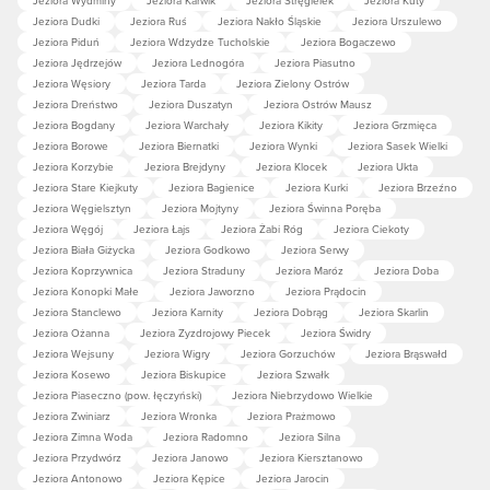
Jeziora Dudki
Jeziora Ruś
Jeziora Nakło Śląskie
Jeziora Urszulewo
Jeziora Piduń
Jeziora Wdzydze Tucholskie
Jeziora Bogaczewo
Jeziora Jędrzejów
Jeziora Lednogóra
Jeziora Piasutno
Jeziora Węsiory
Jeziora Tarda
Jeziora Zielony Ostrów
Jeziora Dreństwo
Jeziora Duszatyn
Jeziora Ostrów Mausz
Jeziora Bogdany
Jeziora Warchały
Jeziora Kikity
Jeziora Grzmięca
Jeziora Borowe
Jeziora Biernatki
Jeziora Wynki
Jeziora Sasek Wielki
Jeziora Korzybie
Jeziora Brejdyny
Jeziora Klocek
Jeziora Ukta
Jeziora Stare Kiejkuty
Jeziora Bagienice
Jeziora Kurki
Jeziora Brzeźno
Jeziora Węgielsztyn
Jeziora Mojtyny
Jeziora Świnna Poręba
Jeziora Węgój
Jeziora Łajs
Jeziora Żabi Róg
Jeziora Ciekoty
Jeziora Biała Giżycka
Jeziora Godkowo
Jeziora Serwy
Jeziora Koprzywnica
Jeziora Straduny
Jeziora Maróz
Jeziora Doba
Jeziora Konopki Małe
Jeziora Jaworzno
Jeziora Prądocin
Jeziora Stanclewo
Jeziora Karnity
Jeziora Dobrąg
Jeziora Skarlin
Jeziora Ożanna
Jeziora Zyzdrojowy Piecek
Jeziora Świdry
Jeziora Wejsuny
Jeziora Wigry
Jeziora Gorzuchów
Jeziora Brąswałd
Jeziora Kosewo
Jeziora Biskupice
Jeziora Szwałk
Jeziora Piaseczno (pow. łęczyński)
Jeziora Niebrzydowo Wielkie
Jeziora Zwiniarz
Jeziora Wronka
Jeziora Prażmowo
Jeziora Zimna Woda
Jeziora Radomno
Jeziora Silna
Jeziora Przydwórz
Jeziora Janowo
Jeziora Kiersztanowo
Jeziora Antonowo
Jeziora Kępice
Jeziora Jarocin