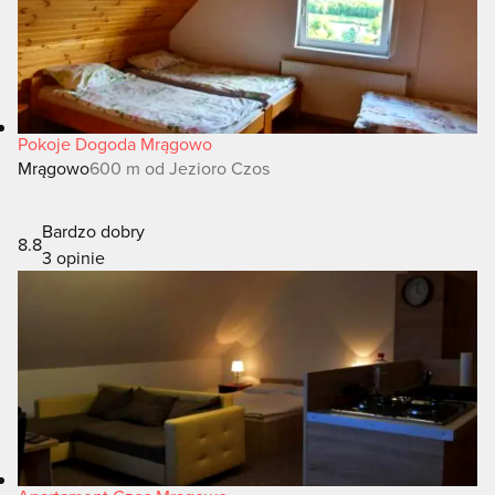
pięknym jeziorem w drewnianej chacie, mieszkało
młode małżeństwo. Czos, bo tak na imię miał
mężczyzna, zajmował się łowieniem ryb i raków, a
jego żona Jesiona, gospodarzyła w domu i zagrodzie.
Pokoje Dogoda Mrągowo
Pewnego dnia, gdy Czos łowił ryby na jeziorze, w
Mrągowo
600 m od Jezioro Czos
sieci wpadł mały jesiotr, potomek króla ryb. Król ryb,
bardzo rozzłoszczony, poprosił, aby Perkun
Bardzo dobry
8.8
(staropruskie bóstwo) sprowadził burzę na jezioro. A
3 opinie
gdy to się stało, wielka fala przewróciła łódź rybaka i
wszystkie złowione przez niego ryby odzyskały
wolność. Rybak Czos utopił się jednak. Długo czekała
Jesiona na powrót męża. Domyśliła się wkrótce, co się
stało i tak długo płakała, że Perkunowi żal się zrobiło
dziewczyny i po kilku dniach zamienił Jesionę w
drzewo. Jezioro natomiast nazywane jest Czosem od
imienia rybaka. I tak stoi Jesiona do dnia dzisiejszego