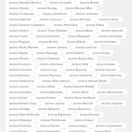
Jeziora Wysokie Brodno
Jeziora Jerzwałd
Jeziora Mrówki
Jeziora Orłowo
Jeziora Burdąg
Jeziora Borowy Młyn
Jeziora Chrzanowo
Jeziora Jemiołowo
Jeziora Jeziorsko
Jeziora Głąbowo
Jeziora Ostrzyce
Jeziora Rentyny
Jeziora Lubrza
Jeziora Dubicze Cerkiewne
Jeziora Pilchowice
Jeziora Dobra
Jeziora Karwno
Jeziora Tropy Elbląskie
Jeziora Bęsia
Jeziora Sędańsk
Jeziora Trupel
Jeziora Szymonka
Jeziora Rybojady
Jeziora Cierzpięty
Jeziora Rogojny
Jeziora Worliny
Jeziora Witulin
Jeziora Kukówko
Jeziora Wicko Morskie
Jeziora Lemany
Jeziora Leleszki
Jeziora Rapaty
Jeziora Rydwągi
Jeziora Rańsk
Jeziora Kuligi
Jeziora Dłużek
Jeziora Okartowo
Jeziora Ruska Wieś
Jeziora Cedzyna
Jeziora Jeleniowo
Jeziora Ublik
Jeziora Karwie
Jeziora Leśniewo
Jeziora Lutry
Jeziora Rożyńsk
Jeziora Ornowo
Jeziora Kierzliny
Jeziora Wojnowo
Jeziora Kamionka
Jeziora Machary
Jeziora Hutki-Kanki
Jeziora Stara Hańcza
Jeziora Klebark Wielki
Jeziora Lisunie
Jeziora Arklity
Jeziora Gamerki Wielkie
Jeziora Łaśmiady
Jeziora Bobrówko
Jeziora Wicie
Jeziora Marcinkowo
Jeziora Krutyń
Jeziora Krawno
Jeziora Nowe Kiełbonki
Jeziora Kamień Duży
Jeziora Jeziory
Jeziora Biszcza
Jeziora Stryjewo
Jeziora Zełwągi
Jeziora Bartężek
Jeziora Bukowina
Jeziora Stare Kiełbonki
Jeziora Dąbrówno
Jeziora Kusięta
Jeziora Hartowiec
Jeziora Pasterzewo
Jeziora Grajwo
Jeziora Dominice
Jeziora Otomin
Jeziora Leginy
Jeziora Czymanowo
Jeziora Nielisz
Jeziora Swobodna
Jeziora Klusy
Jeziora Borki