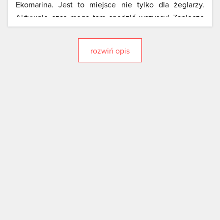
Ekomarina. Jest to miejsce nie tylko dla żeglarzy.
Aktywnie czas mogą tam spędzić wszyscy! Zaplecze
Ekomariny to: boiska do koszykówki, siatkówki, stoły
do tenisa stołowego, trasy wspinaczkowe, linowe z
rozwiń opis
utrudnieniami oraz pomostami, skałki wspinaczkowe,
taras wypoczynkowy.
Jezioro należy do zespołu jezior zwanego Wielką
Rynną Mrągowską. Położone jest na szlaku kajakowym
rzeki Dajny, płynącej aż pod brzegi Świętej Lipki i jej
Sanktuarium Maryjnego.
Dużą część linii brzegowej Czosu zajmuje samo
miasto, pozostała część to szuwary, piękne zalesione
wzgórza i łąki. Amatorzy wędkowania mogą złowić
leszcza, okonia, węgorza i szczupaka.