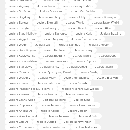
Jeziora Jędrzejów
Jeziora Lednogóra
Jeziora Piasutno
Jeziora Węsiory
Jeziora Tarda
Jeziora Zielony Ostrów
Jeziora Dreństwo
Jeziora Duszatyn
Jeziora Ostrów Mausz
Jeziora Bogdany
Jeziora Warchały
Jeziora Kikity
Jeziora Grzmięca
Jeziora Borowe
Jeziora Biernatki
Jeziora Wynki
Jeziora Sasek Wielki
Jeziora Korzybie
Jeziora Brejdyny
Jeziora Klocek
Jeziora Ukta
Jeziora Stare Kiejkuty
Jeziora Bagienice
Jeziora Kurki
Jeziora Brzeźno
Jeziora Węgielsztyn
Jeziora Mojtyny
Jeziora Świnna Poręba
Jeziora Węgój
Jeziora Łajs
Jeziora Żabi Róg
Jeziora Ciekoty
Jeziora Biała Giżycka
Jeziora Godkowo
Jeziora Serwy
Jeziora Koprzywnica
Jeziora Straduny
Jeziora Maróz
Jeziora Doba
Jeziora Konopki Małe
Jeziora Jaworzno
Jeziora Prądocin
Jeziora Stanclewo
Jeziora Karnity
Jeziora Dobrąg
Jeziora Skarlin
Jeziora Ożanna
Jeziora Zyzdrojowy Piecek
Jeziora Świdry
Jeziora Wejsuny
Jeziora Wigry
Jeziora Gorzuchów
Jeziora Brąswałd
Jeziora Kosewo
Jeziora Biskupice
Jeziora Szwałk
Jeziora Piaseczno (pow. łęczyński)
Jeziora Niebrzydowo Wielkie
Jeziora Zwiniarz
Jeziora Wronka
Jeziora Prażmowo
Jeziora Zimna Woda
Jeziora Radomno
Jeziora Silna
Jeziora Przydwórz
Jeziora Janowo
Jeziora Kiersztanowo
Jeziora Antonowo
Jeziora Kępice
Jeziora Jarocin
Jeziora Wysokie Brodno
Jeziora Jerzwałd
Jeziora Mrówki
Jeziora Orłowo
Jeziora Burdąg
Jeziora Borowy Młyn
Jeziora Chrzanowo
Jeziora Jemiołowo
Jeziora Jeziorsko