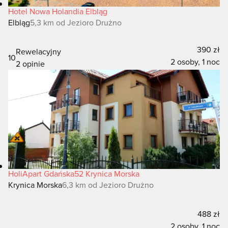
Hotel Nowa Holandia Elbląg
Elbląg
5,3 km od Jezioro Drużno
390 zł
Rewelacyjny
10
2 osoby, 1 noc
2 opinie
HoliApart Gdańska52 Krynica Morska
Krynica Morska
6,3 km od Jezioro Drużno
488 zł
2 osoby, 1 noc