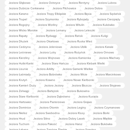
Jeziora Głąbowo
Jeziora Ostrzyce
Jeziora Rentyny
Jeziora Lubrza
Jeziora Dubicze Cerkiewne
Jeziora Pilchowice
Jeziora Dobra
Jeziora Karwno
Jeziora Tropy Elbląskie
Jeziora Bęsia
Jeziora Sędańsk
Jeziora Trupel
Jeziora Szymonka
Jeziora Rybojady
Jeziora Cierzpięty
Jeziora Rogojny
Jeziora Worliny
Jeziora Witulin
Jeziora Kukówko
Jeziora Wicko Morskie
Jeziora Lemany
Jeziora Leleszki
Jeziora Rapaty
Jeziora Rydwągi
Jeziora Rańsk
Jeziora Kuligi
Jeziora Dłużek
Jeziora Okartowo
Jeziora Ruska Wieś
Jeziora Cedzyna
Jeziora Jeleniowo
Jeziora Ublik
Jeziora Karwie
Jeziora Leśniewo
Jeziora Lutry
Jeziora Rożyńsk
Jeziora Ornowo
Jeziora Kierzliny
Jeziora Wojnowo
Jeziora Kamionka
Jeziora Machary
Jeziora Hutki-Kanki
Jeziora Stara Hańcza
Jeziora Klebark Wielki
Jeziora Lisunie
Jeziora Arklity
Jeziora Gamerki Wielkie
Jeziora Łaśmiady
Jeziora Bobrówko
Jeziora Wicie
Jeziora Marcinkowo
Jeziora Krutyń
Jeziora Krawno
Jeziora Nowe Kiełbonki
Jeziora Kamień Duży
Jeziora Jeziory
Jeziora Biszcza
Jeziora Stryjewo
Jeziora Zełwągi
Jeziora Bartężek
Jeziora Bukowina
Jeziora Stare Kiełbonki
Jeziora Dąbrówno
Jeziora Kusięta
Jeziora Hartowiec
Jeziora Pasterzewo
Jeziora Grajwo
Jeziora Dominice
Jeziora Otomin
Jeziora Leginy
Jeziora Czymanowo
Jeziora Nielisz
Jeziora Swobodna
Jeziora Klusy
Jeziora Borki
Jeziora Hrud
Jeziora Sitno
Jeziora Dobry Lasek
Jeziora Miętkie
Jeziora Tuchom
Jeziora Pakość
Jeziora Harsz
Jeziora Bukówka
Jeziora Łabapa
Jeziora Zagórze Śląskie
Jeziora Szestno