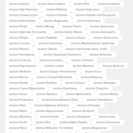
Jeziora Kętrzyn
Jeziora Swornegacie
Jeziora Pisz
Jeziora Kruklanki
Jeziora Kąty Rybackie
Jeziora Barlinek
Jeziora Sulęczyno
Jeziora Chwaszczyno
Jeziora Ostróda
Jeziora Gródek nad Dunajcem
Jeziora Koleczkowo
Jeziora Wągrowiec
Jeziora Dobczyce
Jeziora Pluski
Jeziora Morąg
Jeziora Pasym
Jeziora Spychowo
Jeziora Dąbrowa Tarnowska
Jeziora Dobre Miasto
Jeziora Górowychy
Jeziora Sielpia
Jeziora Świdwin
Jeziora Orzysz
Jeziora Świeszyno
Jeziora Czchów
Jeziora Koronowo
Jeziora Międzybrodzie Żywieckie
Jeziora Nidzica
Jeziora Olecko
Jeziora Orzechowo (pow. ełcki)
Jeziora Siemiatycze
Jeziora Skarżysko-Kamienna
Jeziora Wolsztyn
Jeziora Chańcza
Jeziora Kruszwica
Jeziora Chełmża
Jeziora Koprzywnica
Jeziora Ludwin
Jeziora Bledzew
Jeziora Alwernia
Jeziora Wolbrom
Jeziora Zegrze Południowe
Jeziora Susz
Jeziora Reszel
Jeziora Lidzbark Warmiński
Jeziora Warpuny
Jeziora Dywity
Jeziora Kieźliny
Jeziora Orzyny
Jeziora Świętajno
Jeziora Czarna Białostocka
Jeziora Dziemiany
Jeziora Osieczna
Jeziora Sztum
Jeziora Siewierz
Jeziora Blachownia
Jeziora Mstów
Jeziora Pyskowice
Jeziora Goczałkowice-Zdrój
Jeziora Świerklaniec
Jeziora Pilica
Jeziora Dąbrowa Górnicza
Jeziora Ostrowiec
Jeziora Wałcz
Jeziora Niepruszewo
Jeziora Siedlęcin
Jeziora Wydminy
Jeziora Karwik
Jeziora Stręgielek
Jeziora Kuty
Jeziora Dudki
Jeziora Ruś
Jeziora Nakło Śląskie
Jeziora Urszulewo
Jeziora Piduń
Jeziora Wdzydze Tucholskie
Jeziora Bogaczewo