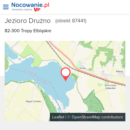
Jezioro Drużno
(obiekt 87441)
82-300
Tropy Elbląskie
Leaflet
| ©
OpenStreetMap
contributors