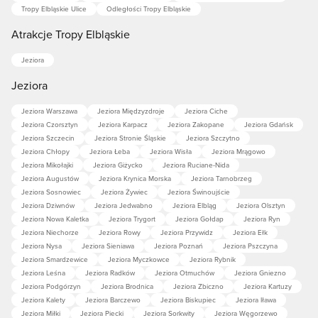
Tropy Elbląskie Ulice
Odległości Tropy Elbląskie
Atrakcje Tropy Elbląskie
Jeziora
Jeziora
Jeziora Warszawa
Jeziora Międzyzdroje
Jeziora Ciche
Jeziora Czorsztyn
Jeziora Karpacz
Jeziora Zakopane
Jeziora Gdańsk
Jeziora Szczecin
Jeziora Stronie Śląskie
Jeziora Szczytno
Jeziora Chłopy
Jeziora Łeba
Jeziora Wisła
Jeziora Mrągowo
Jeziora Mikołajki
Jeziora Giżycko
Jeziora Ruciane-Nida
Jeziora Augustów
Jeziora Krynica Morska
Jeziora Tarnobrzeg
Jeziora Sosnowiec
Jeziora Żywiec
Jeziora Świnoujście
Jeziora Dziwnów
Jeziora Jedwabno
Jeziora Elbląg
Jeziora Olsztyn
Jeziora Nowa Kaletka
Jeziora Trygort
Jeziora Gołdap
Jeziora Ryn
Jeziora Niechorze
Jeziora Rowy
Jeziora Przywidz
Jeziora Ełk
Jeziora Nysa
Jeziora Sieniawa
Jeziora Poznań
Jeziora Pszczyna
Jeziora Smardzewice
Jeziora Myczkowce
Jeziora Rybnik
Jeziora Leśna
Jeziora Radków
Jeziora Otmuchów
Jeziora Gniezno
Jeziora Podgórzyn
Jeziora Brodnica
Jeziora Zbiczno
Jeziora Kartuzy
Jeziora Kalety
Jeziora Barczewo
Jeziora Biskupiec
Jeziora Iława
Jeziora Miłki
Jeziora Piecki
Jeziora Sorkwity
Jeziora Węgorzewo