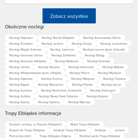
Zobacz wszystkie
Okoliczne noclegi
Noclegi Gajewiec
Noclegi Raczki Elbląskie
Noclegi Karczowiska Górne
Noclegi Żurawiec
Noclegi Jezioro
Noclegi Szopy
Noclegi Jurandowo
Noclegi Węgle-Żukowo
Noclegi Jasionno
Noclegi Leszno (pow. kartuski)
Noclegi Gronowo Górne
Noclegi Żółwiniec
Noclegi Elbląg
Noclegi Gronowo Elbląskie
Noclegi Mojkowo
Noclegi Krzewsk
Noclegi Janów
Noclegi Nowina
Noclegi Helenowo
Noclegi Balewo
Noclegi Władysławowo (pow. elbląski)
Noclegi Pilona
Noclegi Myślęcin
Noclegi Ząbrowo
Noclegi Krosno
Noclegi Milejewo
Noclegi Cieplice
Noclegi Bągart
Noclegi Marzęcino
Noclegi Pasłęk
Noclegi Łęcze
Noclegi Suchacz
Noclegi Rychnowo Żuławskie
Noclegi Dzierzgoń
Noclegi Gulbity
Noclegi Nowy Dwór Gdański
Noclegi Kadyny
Noclegi Sasiny
Noclegi Dębina
Noclegi Młynary
Tropy Elbląskie informacje
Szukam noclegu w Tropach Elbląskich
Mapa Tropy Elbląskie
Dojazd do Tropy Elbląskie
Atrakcje Tropy Elbląskie
Atrakcje
Jeziora
Pełna lista ofert
Tropy Elbląskie Zdjęcia
Rozkład jazdy Tropy Elbląskie