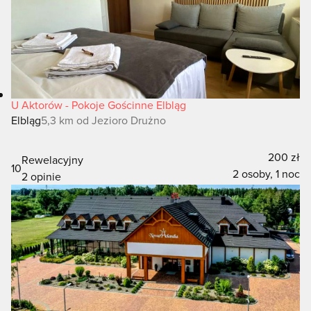
U Aktorów - Pokoje Gościnne Elbląg
Elbląg
5,3 km od Jezioro Drużno
200 zł
Rewelacyjny
10
2 osoby, 1 noc
2 opinie