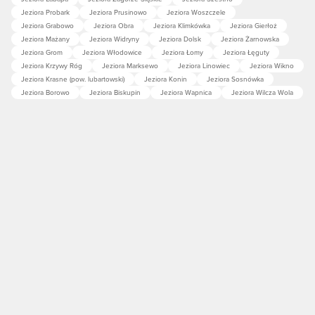
Jeziora Probark
Jeziora Prusinowo
Jeziora Woszczele
Jeziora Grabowo
Jeziora Obra
Jeziora Klimkówka
Jeziora Gierłoż
Jeziora Mażany
Jeziora Widryny
Jeziora Dolsk
Jeziora Żarnowska
Jeziora Grom
Jeziora Włodowice
Jeziora Łomy
Jeziora Łęguty
Jeziora Krzywy Róg
Jeziora Marksewo
Jeziora Linowiec
Jeziora Wikno
Jeziora Krasne (pow. lubartowski)
Jeziora Konin
Jeziora Sosnówka
Jeziora Borowo
Jeziora Biskupin
Jeziora Wapnica
Jeziora Wilcza Wola