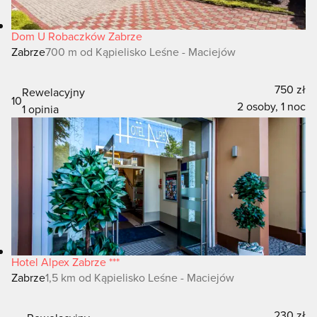
Dom U Robaczków Zabrze
Zabrze
700 m od Kąpielisko Leśne - Maciejów
750 zł
Rewelacyjny
10
2 osoby, 1 noc
1 opinia
Hotel Alpex Zabrze ***
Zabrze
1,5 km od Kąpielisko Leśne - Maciejów
230 zł