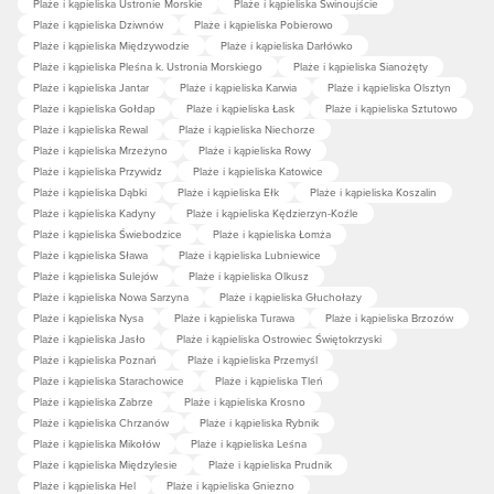
Plaże i kąpieliska Ustronie Morskie
Plaże i kąpieliska Świnoujście
Plaże i kąpieliska Dziwnów
Plaże i kąpieliska Pobierowo
Plaże i kąpieliska Międzywodzie
Plaże i kąpieliska Darłówko
Plaże i kąpieliska Pleśna k. Ustronia Morskiego
Plaże i kąpieliska Sianożęty
Plaże i kąpieliska Jantar
Plaże i kąpieliska Karwia
Plaże i kąpieliska Olsztyn
Plaże i kąpieliska Gołdap
Plaże i kąpieliska Łask
Plaże i kąpieliska Sztutowo
Plaże i kąpieliska Rewal
Plaże i kąpieliska Niechorze
Plaże i kąpieliska Mrzeżyno
Plaże i kąpieliska Rowy
Plaże i kąpieliska Przywidz
Plaże i kąpieliska Katowice
Plaże i kąpieliska Dąbki
Plaże i kąpieliska Ełk
Plaże i kąpieliska Koszalin
Plaże i kąpieliska Kadyny
Plaże i kąpieliska Kędzierzyn-Koźle
Plaże i kąpieliska Świebodzice
Plaże i kąpieliska Łomża
Plaże i kąpieliska Sława
Plaże i kąpieliska Lubniewice
Plaże i kąpieliska Sulejów
Plaże i kąpieliska Olkusz
Plaże i kąpieliska Nowa Sarzyna
Plaże i kąpieliska Głuchołazy
Plaże i kąpieliska Nysa
Plaże i kąpieliska Turawa
Plaże i kąpieliska Brzozów
Plaże i kąpieliska Jasło
Plaże i kąpieliska Ostrowiec Świętokrzyski
Plaże i kąpieliska Poznań
Plaże i kąpieliska Przemyśl
Plaże i kąpieliska Starachowice
Plaże i kąpieliska Tleń
Plaże i kąpieliska Zabrze
Plaże i kąpieliska Krosno
Plaże i kąpieliska Chrzanów
Plaże i kąpieliska Rybnik
Plaże i kąpieliska Mikołów
Plaże i kąpieliska Leśna
Plaże i kąpieliska Międzylesie
Plaże i kąpieliska Prudnik
Plaże i kąpieliska Hel
Plaże i kąpieliska Gniezno