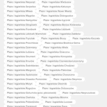
Plaże i kąpieliska Nieporęt
Plaże i kąpieliska Wieliszew
Plaże i kąpieliska Serpelice
Plaże i kąpieliska Kałuszyn
Plaże i kąpieliska Mława
Plaże i kąpieliska Nowe Miasto
Plaże i kąpieliska Węgrów
Plaże i kąpieliska Dziergowice
Plaże i kąpieliska Namysłów
Plaże i kąpieliska Łącznik
Plaże i kąpieliska Głogówek
Plaże i kąpieliska Brzóza Królewska
Plaże i kąpieliska Frombork
Plaże i kąpieliska Lidzbark
Plaże i kąpieliska Lidzbark Warmiński
Plaże i kąpieliska Zaklików
Plaże i kąpieliska Frysztak
Plaże i kąpieliska Brusy
Plaże i kąpieliska Koczała
Plaże i kąpieliska Przechlewo
Plaże i kąpieliska Brodnica Górna
Plaże i kąpieliska Dziemiany
Plaże i kąpieliska Wiele
Plaże i kąpieliska Łubiana
Plaże i kąpieliska Osieczna
Plaże i kąpieliska Strumień
Plaże i kąpieliska Konopiska
Plaże i kąpieliska Knurów
Plaże i kąpieliska Czerwionka-Leszczyny
Plaże i kąpieliska Świerklaniec
Plaże i kąpieliska Chodzież
Plaże i kąpieliska Margonin
Plaże i kąpieliska Pakosław
Plaże i kąpieliska Sędziszów
Plaże i kąpieliska Choszczno
Plaże i kąpieliska Drawsko Pomorskie
Plaże i kąpieliska Stepnica
Plaże i kąpieliska Moryń
Plaże i kąpieliska Oborniki
Plaże i kąpieliska Rogoźno
Plaże i kąpieliska Ostrzeszów
Plaże i kąpieliska Gołuchów (pow. pleszewski)
Plaże i kąpieliska Niepruszewo
Plaże i kąpieliska Owińska
Plaże i kąpieliska Mosina
Plaże i kąpieliska Pobiedziska
Plaże i kąpieliska Lusowo
Plaże i kąpieliska Zaniemyśl
Plaże i kąpieliska Śrem