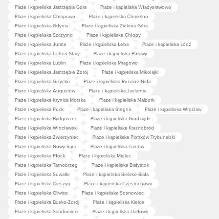
Plaże i kąpieliska Jastrzębia Góra
Plaże i kąpieliska Władysławowo
Plaże i kąpieliska Chłapowo
Plaże i kąpieliska Chmielno
Plaże i kąpieliska Gdynia
Plaże i kąpieliska Zielona Góra
Plaże i kąpieliska Szczytno
Plaże i kąpieliska Chłopy
Plaże i kąpieliska Jurata
Plaże i kąpieliska Łeba
Plaże i kąpieliska Łódź
Plaże i kąpieliska Licheń Stary
Plaże i kąpieliska Puławy
Plaże i kąpieliska Lublin
Plaże i kąpieliska Mrągowo
Plaże i kąpieliska Jastrzębie Zdrój
Plaże i kąpieliska Mikołajki
Plaże i kąpieliska Giżycko
Plaże i kąpieliska Ruciane-Nida
Plaże i kąpieliska Augustów
Plaże i kąpieliska Jastarnia
Plaże i kąpieliska Krynica Morska
Plaże i kąpieliska Malbork
Plaże i kąpieliska Puck
Plaże i kąpieliska Stegna
Plaże i kąpieliska Wrocław
Plaże i kąpieliska Bydgoszcz
Plaże i kąpieliska Grudziądz
Plaże i kąpieliska Włocławek
Plaże i kąpieliska Krasnobród
Plaże i kąpieliska Zwierzyniec
Plaże i kąpieliska Piotrków Trybunalski
Plaże i kąpieliska Nowy Sącz
Plaże i kąpieliska Tarnów
Plaże i kąpieliska Płock
Plaże i kąpieliska Mielec
Plaże i kąpieliska Tarnobrzeg
Plaże i kąpieliska Białystok
Plaże i kąpieliska Suwałki
Plaże i kąpieliska Bielsko-Biała
Plaże i kąpieliska Cieszyn
Plaże i kąpieliska Częstochowa
Plaże i kąpieliska Gliwice
Plaże i kąpieliska Sosnowiec
Plaże i kąpieliska Busko-Zdrój
Plaże i kąpieliska Kielce
Plaże i kąpieliska Sandomierz
Plaże i kąpieliska Darłowo