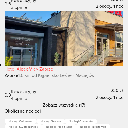
Rewelacyjny
9.6
2 osoby, 1 noc
3 opinie
Hotel Alpex Viev Zabrze
Zabrze
1,6 km od Kąpielisko Leśne - Maciejów
220 zł
Rewelacyjny
9.3
2 osoby, 1 noc
4 opinie
Zobacz wszystkie (17)
Okoliczne noclegi
Noclegi Grabowiec
Noclegi Szałsza
Noclegi Czekanów
Noclegi Świętoszowice
Noclegi Ruda Śląska
Noclegi Przyszowice