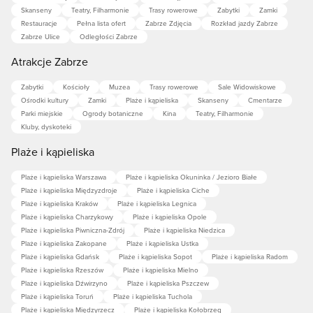
Skanseny
Teatry, Filharmonie
Trasy rowerowe
Zabytki
Zamki
Restauracje
Pełna lista ofert
Zabrze Zdjęcia
Rozkład jazdy Zabrze
Zabrze Ulice
Odległości Zabrze
Atrakcje Zabrze
Zabytki
Kościoły
Muzea
Trasy rowerowe
Sale Widowiskowe
Ośrodki kultury
Zamki
Plaże i kąpieliska
Skanseny
Cmentarze
Parki miejskie
Ogrody botaniczne
Kina
Teatry, Filharmonie
Kluby, dyskoteki
Plaże i kąpieliska
Plaże i kąpieliska Warszawa
Plaże i kąpieliska Okuninka / Jezioro Białe
Plaże i kąpieliska Międzyzdroje
Plaże i kąpieliska Ciche
Plaże i kąpieliska Kraków
Plaże i kąpieliska Legnica
Plaże i kąpieliska Charzykowy
Plaże i kąpieliska Opole
Plaże i kąpieliska Piwniczna-Zdrój
Plaże i kąpieliska Niedzica
Plaże i kąpieliska Zakopane
Plaże i kąpieliska Ustka
Plaże i kąpieliska Gdańsk
Plaże i kąpieliska Sopot
Plaże i kąpieliska Radom
Plaże i kąpieliska Rzeszów
Plaże i kąpieliska Mielno
Plaże i kąpieliska Dźwirzyno
Plaże i kąpieliska Pszczew
Plaże i kąpieliska Toruń
Plaże i kąpieliska Tuchola
Plaże i kąpieliska Międzyrzecz
Plaże i kąpieliska Kołobrzeg