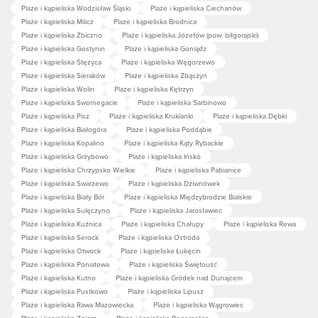
Plaże i kąpieliska Wodzisław Śląski
Plaże i kąpieliska Ciechanów
Plaże i kąpieliska Milicz
Plaże i kąpieliska Brodnica
Plaże i kąpieliska Zbiczno
Plaże i kąpieliska Józefów (pow. biłgorajski)
Plaże i kąpieliska Gostynin
Plaże i kąpieliska Goniądz
Plaże i kąpieliska Stężyca
Plaże i kąpieliska Węgorzewo
Plaże i kąpieliska Sieraków
Plaże i kąpieliska Zbąszyń
Plaże i kąpieliska Wolin
Plaże i kąpieliska Kętrzyn
Plaże i kąpieliska Swornegacie
Plaże i kąpieliska Sarbinowo
Plaże i kąpieliska Pisz
Plaże i kąpieliska Kruklanki
Plaże i kąpieliska Dębki
Plaże i kąpieliska Białogóra
Plaże i kąpieliska Poddąbie
Plaże i kąpieliska Kopalino
Plaże i kąpieliska Kąty Rybackie
Plaże i kąpieliska Grzybowo
Plaże i kąpieliska Ińsko
Plaże i kąpieliska Chrzypsko Wielkie
Plaże i kąpieliska Pabianice
Plaże i kąpieliska Swarzewo
Plaże i kąpieliska Dziwnówek
Plaże i kąpieliska Biały Bór
Plaże i kąpieliska Międzybrodzie Bialskie
Plaże i kąpieliska Sulęczyno
Plaże i kąpieliska Jarosławiec
Plaże i kąpieliska Kuźnica
Plaże i kąpieliska Chałupy
Plaże i kąpieliska Rewa
Plaże i kąpieliska Serock
Plaże i kąpieliska Ostróda
Plaże i kąpieliska Otwock
Plaże i kąpieliska Łukęcin
Plaże i kąpieliska Poniatowa
Plaże i kąpieliska Świętouść
Plaże i kąpieliska Kutno
Plaże i kąpieliska Gródek nad Dunajcem
Plaże i kąpieliska Pustkowo
Plaże i kąpieliska Lipusz
Plaże i kąpieliska Rawa Mazowiecka
Plaże i kąpieliska Wągrowiec
Plaże i kąpieliska Zgierz
Plaże i kąpieliska Pogorzelica