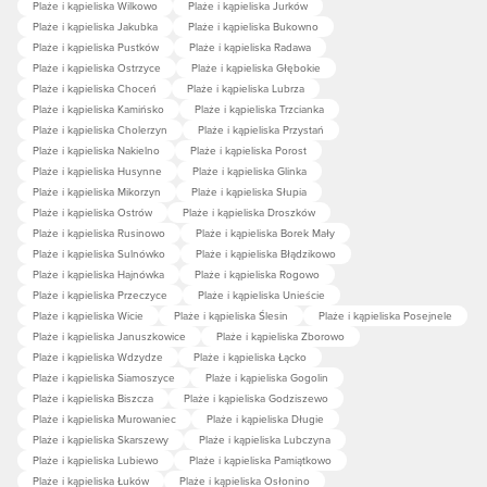
Plaże i kąpieliska Wilkowo
Plaże i kąpieliska Jurków
Plaże i kąpieliska Jakubka
Plaże i kąpieliska Bukowno
Plaże i kąpieliska Pustków
Plaże i kąpieliska Radawa
Plaże i kąpieliska Ostrzyce
Plaże i kąpieliska Głębokie
Plaże i kąpieliska Choceń
Plaże i kąpieliska Lubrza
Plaże i kąpieliska Kamińsko
Plaże i kąpieliska Trzcianka
Plaże i kąpieliska Cholerzyn
Plaże i kąpieliska Przystań
Plaże i kąpieliska Nakielno
Plaże i kąpieliska Porost
Plaże i kąpieliska Husynne
Plaże i kąpieliska Glinka
Plaże i kąpieliska Mikorzyn
Plaże i kąpieliska Słupia
Plaże i kąpieliska Ostrów
Plaże i kąpieliska Droszków
Plaże i kąpieliska Rusinowo
Plaże i kąpieliska Borek Mały
Plaże i kąpieliska Sulnówko
Plaże i kąpieliska Błądzikowo
Plaże i kąpieliska Hajnówka
Plaże i kąpieliska Rogowo
Plaże i kąpieliska Przeczyce
Plaże i kąpieliska Unieście
Plaże i kąpieliska Wicie
Plaże i kąpieliska Ślesin
Plaże i kąpieliska Posejnele
Plaże i kąpieliska Januszkowice
Plaże i kąpieliska Zborowo
Plaże i kąpieliska Wdzydze
Plaże i kąpieliska Łącko
Plaże i kąpieliska Siamoszyce
Plaże i kąpieliska Gogolin
Plaże i kąpieliska Biszcza
Plaże i kąpieliska Godziszewo
Plaże i kąpieliska Murowaniec
Plaże i kąpieliska Długie
Plaże i kąpieliska Skarszewy
Plaże i kąpieliska Lubczyna
Plaże i kąpieliska Lubiewo
Plaże i kąpieliska Pamiątkowo
Plaże i kąpieliska Łuków
Plaże i kąpieliska Osłonino