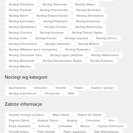
Noclegi Ziemięcice
Noclegi Wieszowa
Noclegi Gliwice
Noclegi Paniówki
Noclegi Przezchlebie
Noclegi Boniowice
Noclegi Bytom
Noclegi Świętochłowice
Noclegi Zbrosławice
Noclegi Karchowice
Noclegi Ptakowice
Noclegi Kamieniec
Noclegi Gierałtowice
Noclegi Chudów
Noclegi Radzionków
Noclegi Chorzów
Noclegi Krzyżowa
Noclegi Piekary Śląskie
Noclegi Łubki
Noclegi Knurów
Noclegi Laryszów
Noclegi Żernica
Noclegi Ornontowice
Noclegi Jaśkowice
Noclegi Beksza
Noclegi Wilkowice (pow. tarnogórski)
Noclegi Pyskowice
Noclegi Tarnowskie Góry
Noclegi Ligota Łabędzka
Noclegi Nieborowice
Noclegi Bobrowniki
Noclegi Siemianowice Śląskie
Noclegi Katowice
Noclegi Mikołów
Noclegi wg kategorii
Apartamenty
Gościniec
Hostele
Hotele
Kwatery i pokoje
Noclegi pracownicze
Pensjonaty
Wille
Zabrze informacje
Szukam noclegu w Zabrzu
Mapa Zabrza
Dojazd do Zabrza
Pogoda Zabrze
Atrakcje Zabrze
Atrakcje
Cmentarze
Kina
Kluby, dyskoteki
Kościoły
Lodowiska
Muzea
Ogrody botaniczne
Ośrodki kultury
Parki miejskie
Plaże i kąpieliska
Sale Widowiskowe