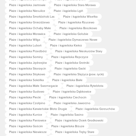
Plaże i kąpieliska Jastrowie
Plaże i kąpieliska Stara Morawa
Plaże i kąpieliska Niesulice
Plaże i kąpieliska Lgiń
Plaże i kąpieliska Smołdziński Las
Plaże i kąpieliska Wisełka
Plaże i kąpieliska Gnieżdżewo
Plaże i kąpieliska Rzucewo
Plaże i kąpieliska Ochaby Małe
Plaże i kąpieliska Boszkowo
Plaże i kąpieliska Morawica
Plaże i kąpieliska Gołubie
Plaże i kąpieliska Wilga
Plaże i kąpieliska Dymaczewo Nowe
Plaże i kąpieliska Luboń
Plaże i kąpieliska Kiekrz
Plaże i kąpieliska Przedbórz
Plaże i kąpieliska Nieskurzów Stary
Plaże i kąpieliska Sominy
Plaże i kąpieliska Repczyce
Plaże i kąpieliska Jędrzejów
Plaże i kąpieliska Grotniki
Plaże i kąpieliska Skorzęcin
Plaże i kąpieliska Gacki
Plaże i kąpieliska Strykowo
Plaże i kąpieliska Stężyca (pow. rycki)
Plaże i kąpieliska Sokółka
Plaże i kąpieliska Białe
Plaże i kąpieliska Małe Swornegacie
Plaże i kąpieliska Rytebłota
Plaże i kąpieliska Gudowo
Plaże i kąpieliska Dąbkowice
Plaże i kąpieliska Piecki
Plaże i kąpieliska Ciechocin
Plaże i kąpieliska Czołpino
Plaże i kąpieliska Jaworzno
Plaże i kąpieliska Karwieńskie Błoto Drugie
Plaże i kąpieliska Gorzuchów
Plaże i kąpieliska Kunice
Plaże i kąpieliska Sasino
Plaże i kąpieliska Paniowice
Plaże i kąpieliska Osiek Grodkowski
Plaże i kąpieliska Gościm
Plaże i kąpieliska Brzuze
Plaże i kąpieliska Niewiesze
Plaże i kąpieliska Tręby Stare