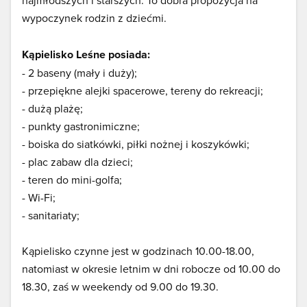
najmłodszych i starszych. To dobra propozycja na
wypoczynek rodzin z dziećmi.
Kąpielisko Leśne posiada:
- 2 baseny (mały i duży);
- przepiękne alejki spacerowe, tereny do rekreacji;
- dużą plażę;
- punkty gastronimiczne;
- boiska do siatkówki, piłki nożnej i koszykówki;
- plac zabaw dla dzieci;
- teren do mini-golfa;
- Wi-Fi;
- sanitariaty;
Kąpielisko czynne jest w godzinach 10.00-18.00,
natomiast w okresie letnim w dni robocze od 10.00 do
18.30, zaś w weekendy od 9.00 do 19.30.