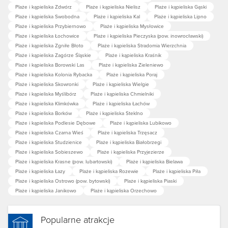
Plaże i kąpieliska Zdwórz
Plaże i kąpieliska Nielisz
Plaże i kąpieliska Gąski
Plaże i kąpieliska Swobodna
Plaże i kąpieliska Kal
Plaże i kąpieliska Lipno
Plaże i kąpieliska Przybiernowo
Plaże i kąpieliska Mysłowice
Plaże i kąpieliska Łochowice
Plaże i kąpieliska Pieczyska (pow. inowrocławski)
Plaże i kąpieliska Zgniłe Błoto
Plaże i kąpieliska Stradomia Wierzchnia
Plaże i kąpieliska Zagórze Śląskie
Plaże i kąpieliska Kraśnik
Plaże i kąpieliska Borowski Las
Plaże i kąpieliska Zieleniewo
Plaże i kąpieliska Kolonia Rybacka
Plaże i kąpieliska Poraj
Plaże i kąpieliska Skowronki
Plaże i kąpieliska Wielgie
Plaże i kąpieliska Myślibórz
Plaże i kąpieliska Chmielniki
Plaże i kąpieliska Klimkówka
Plaże i kąpieliska Łachów
Plaże i kąpieliska Borków
Plaże i kąpieliska Steklno
Plaże i kąpieliska Podlesie Dębowe
Plaże i kąpieliska Lubikowo
Plaże i kąpieliska Czarna Wieś
Plaże i kąpieliska Trzęsacz
Plaże i kąpieliska Studzienice
Plaże i kąpieliska Białobrzegi
Plaże i kąpieliska Sobieszewo
Plaże i kąpieliska Przyjezierze
Plaże i kąpieliska Krasne (pow. lubartowski)
Plaże i kąpieliska Bielawa
Plaże i kąpieliska Łazy
Plaże i kąpieliska Rozewie
Plaże i kąpieliska Piła
Plaże i kąpieliska Ostrowo (pow. bytowski)
Plaże i kąpieliska Piaski
Plaże i kąpieliska Janikowo
Plaże i kąpieliska Orzechowo
Popularne atrakcje