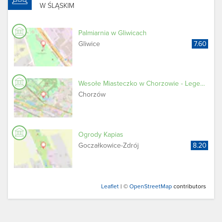
W ŚLĄSKIM
Palmiarnia w Gliwicach
Gliwice
7.60
Wesołe Miasteczko w Chorzowie - Legendia
Chorzów
Ogrody Kapias
Goczałkowice-​Zdrój
8.20
Leaflet
| ©
OpenStreetMap
contributors