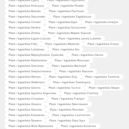
Plaże i kąpieliska Dobczyce
Plaże i kąpieliska Powidz
Plaże i kąpieliska Bobolin
Plaże i kąpieliska Parchowo
Plaże i kąpieliska Stęszewko
Plaże i kąpieliska Zagłębocze
Plaże i kąpieliska Chodel
Plaże i kąpieliska Kąck
Plaże i kąpieliska Uniejów
Plaże i kąpieliska Siedlce
Plaże i kąpieliska Szczecinek
Plaże i kąpieliska Złotów
Plaże i kąpieliska Majdan Sopocki
Plaże i kąpieliska Łagów Lubuski
Plaże i kąpieliska Janów Lubelski
Plaże i kąpieliska Firlej
Plaże i kąpieliska Mielenko
Plaże i kąpieliska Orzysz
Plaże i kąpieliska Lubiatowo
Plaże i kąpieliska Iłża
Plaże i kąpieliska Międzybrodzie Żywieckie
Plaże i kąpieliska Olecko
Plaże i kąpieliska Radzionków
Plaże i kąpieliska Rosnowo
Plaże i kąpieliska Golczewo
Plaże i kąpieliska Bachotek
Plaże i kąpieliska Świętochłowice
Plaże i kąpieliska Stęszew
Plaże i kąpieliska Wilczyn
Plaże i kąpieliska Żory
Plaże i kąpieliska Trzebinia
Plaże i kąpieliska Skalbmierz
Plaże i kąpieliska Twardogóra
Plaże i kąpieliska Górzno
Plaże i kąpieliska Tuczno
Plaże i kąpieliska Skępe
Plaże i kąpieliska Sępólno Krajeńskie
Plaże i kąpieliska Chełmża
Plaże i kąpieliska Chotyłów
Plaże i kąpieliska Frampol
Plaże i kąpieliska Głowno
Plaże i kąpieliska Skierniewice
Plaże i kąpieliska Staszów
Plaże i kąpieliska Rzezawa
Plaże i kąpieliska Kobylanka
Plaże i kąpieliska Czernichów
Plaże i kąpieliska Skawina
Plaże i kąpieliska Stary Sącz
Plaże i kąpieliska Wola Rębkowska
Plaże i kąpieliska Kozienice