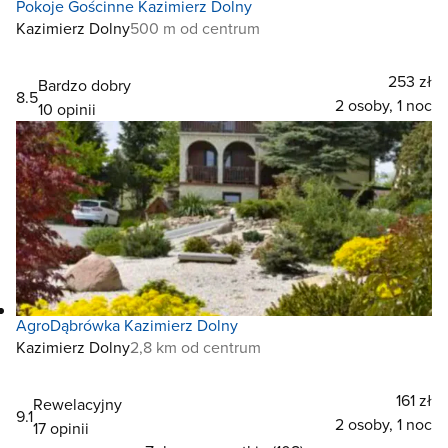
Pokoje Gościnne Kazimierz Dolny
Kazimierz Dolny
500 m od centrum
253 zł
Bardzo dobry
8.5
2 osoby, 1 noc
10 opinii
AgroDąbrówka Kazimierz Dolny
Kazimierz Dolny
2,8 km od centrum
161 zł
Rewelacyjny
9.1
2 osoby, 1 noc
17 opinii