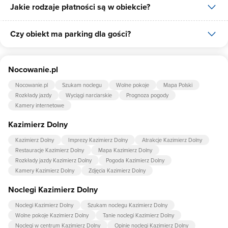
Jakie rodzaje płatności są w obiekcie?
Czy obiekt ma parking dla gości?
W obiekcie dostępne są następujące formy płatności: gotówka.
Tak, Pokoje Władysława posiada bezpłatny parking dla gości na 3
Nocowanie.pl
miejsca.
Nocowanie.pl
Szukam noclegu
Wolne pokoje
Mapa Polski
Rozkłady jazdy
Wyciągi narciarskie
Prognoza pogody
Kamery internetowe
Kazimierz Dolny
Kazimierz Dolny
Imprezy Kazimierz Dolny
Atrakcje Kazimierz Dolny
Restauracje Kazimierz Dolny
Mapa Kazimierz Dolny
Rozkłady jazdy Kazimierz Dolny
Pogoda Kazimierz Dolny
Kamery Kazimierz Dolny
Zdjęcia Kazimierz Dolny
Noclegi Kazimierz Dolny
Noclegi Kazimierz Dolny
Szukam noclegu Kazimierz Dolny
Wolne pokoje Kazimierz Dolny
Tanie noclegi Kazimierz Dolny
Noclegi w centrum Kazimierz Dolny
Opinie noclegi Kazimierz Dolny