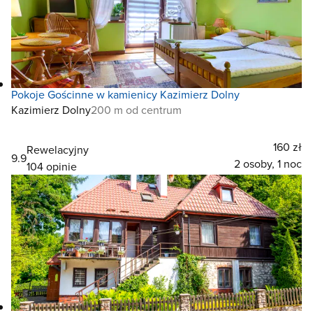
Pokoje Gościnne w kamienicy Kazimierz Dolny
Kazimierz Dolny
200 m od centrum
160 zł
Rewelacyjny
9.9
2 osoby, 1 noc
104 opinie