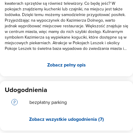
kwaterach sprzętów są również telewizory. Co będę jeść? W
pokojach znajdziemy kuchenki lub czajniki, na miejscu jest także
lodówka. Dzięki temu możemy samodzielnie przygotować posiłek.
Przyjeżdżając na wypoczynek do Kazimierza Dolnego, warto
jednak wypróbować miejscowe restauracje. Większość znajduje się
w centrum miasta, więc mamy do nich szybki dostęp. Kulinarnym
symbolem Kazimierza są wypiekane koguciki, które dostępne są w
miejscowych piekarniach. Atrakcje w Pokojach Leszek i okolicy
Pokoje Leszek to świetna baza wypadowa do zwiedzania miasta i
jego okolicy. Atutem są zarówno komfortowe noclegi, jak też
lokalizacja w centrum Kazimierza Dolnego. Przy domu znajduje się
Zobacz pełny opis
ogród oraz zadaszony taras ze stołami i ławami. W pobliżu jest
wiele ciekawych miejsc, które każdy turysta powinien zobaczyć:
Rynek otoczony pięknymi kamienicami o bogato zdobionych
fasadach, skąd tylko kilka kroków dzieli nas od kościoła farnego.
Idąc od fary mamy kazimierzowski zamek oraz basztę, a także trasę
Udogodnienia
prowadzącą na Górę Trzech Krzyży. Jest to jeden z lepszych
punktów widokowych na Kazimierz Dolny i Wisłę. W okolicy
bezpłatny parking
znajduje się wiele tras spacerowych - najchętniej wybierane są
bulwary wiślane, skąd latem można wybrać się na rejs statkiem, i
lessowe wąwozy otaczające miasto. Można popłynąć promem do
Zobacz wszystkie udogodnienia (7)
Janowca, gdzie czeka kolejny zamek. Jest to jeden z oddziałów
Muzeum Nadwiślańskiego.