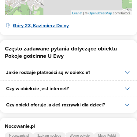
Leaflet
| ©
OpenStreetMap
contributors
Góry 23, Kazimierz Dolny
Często zadawane pytania dotyczące obiektu
Pokoje gościnne U Ewy
Jakie rodzaje płatności są w obiekcie?
Czy w obiekcie jest internet?
W obiekcie dostępne są następujące formy płatności: gotówka,
płatność przelewem.
Czy obiekt oferuje jakieś rozrywki dla dzieci?
Tak, Pokoje gościnne U Ewy udostępnia dla swoich gości internet.
Tak, w obiekcie dla dzieci są przygotowane: plac zabaw dla dzieci,
Nocowanie.pl
piaskownica.
Nocowanie.pl
Szukam noclegu
Wolne pokoje
Mapa Polski