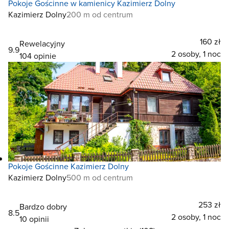
Pokoje Gościnne w kamienicy Kazimierz Dolny
Kazimierz Dolny
200 m od centrum
160 zł
Rewelacyjny
9.9
2 osoby, 1 noc
104 opinie
Pokoje Gościnne Kazimierz Dolny
Kazimierz Dolny
500 m od centrum
253 zł
Bardzo dobry
8.5
2 osoby, 1 noc
10 opinii