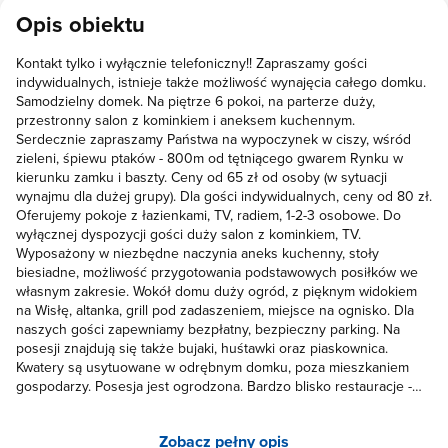
Opis obiektu
Kontakt tylko i wyłącznie telefoniczny!! Zapraszamy gości
indywidualnych, istnieje także możliwość wynajęcia całego domku.
Samodzielny domek. Na piętrze 6 pokoi, na parterze duży,
przestronny salon z kominkiem i aneksem kuchennym.
Serdecznie zapraszamy Państwa na wypoczynek w ciszy, wśród
zieleni, śpiewu ptaków - 800m od tętniącego gwarem Rynku w
kierunku zamku i baszty. Ceny od 65 zł od osoby (w sytuacji
wynajmu dla dużej grupy). Dla gości indywidualnych, ceny od 80 zł.
Oferujemy pokoje z łazienkami, TV, radiem, 1-2-3 osobowe. Do
wyłącznej dyspozycji gości duży salon z kominkiem, TV.
Wyposażony w niezbędne naczynia aneks kuchenny, stoły
biesiadne, możliwość przygotowania podstawowych posiłków we
własnym zakresie. Wokół domu duży ogród, z pięknym widokiem
na Wisłę, altanka, grill pod zadaszeniem, miejsce na ognisko. Dla
naszych gości zapewniamy bezpłatny, bezpieczny parking. Na
posesji znajdują się także bujaki, huśtawki oraz piaskownica.
Kwatery są usytuowane w odrębnym domku, poza mieszkaniem
gospodarzy. Posesja jest ogrodzona. Bardzo blisko restauracje -
100m i 200m. W naszym domku często organizowane są spotkania
towarzyskie - rodzinne imprezy urodzinowe, jubileusze,
Zobacz pełny opis
spotkania integracyjne.Utrzymujemy dobre kontakty sąsiedzkie,