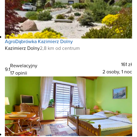
AgroDąbrówka Kazimierz Dolny
Kazimierz Dolny
2,8 km od centrum
161 zł
Rewelacyjny
9.1
2 osoby, 1 noc
17 opinii