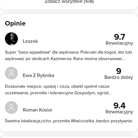
Zobacz wszystkie (108)
Opinie
9.7
Leszek
Rewelacyjny
Super "baza wypadowa" dla wędrowca. Polecam dla kogoś, kto lubi
wędrować po okolicach Kazimierza. Rano można obserwować
wiewiórki - hasają po rynnie, i są sympatyczne
9
Ewa Z Rybnika
Bardzo dobry
Doskonałe miejsce, spokój i cisza, obiekt spełnił nasze
oczekiwania, przemiła i tolerancyjna Gospodyni, ogród
zaczarowany. Kolejny raz skorzystaliśmy z tej oferty, polecamy!
9.4
Roman Kosior
Rewelacyjny
Świetna lokalizacja,cicho ,przemiła Właścicielka ,bardzo pozytywnie.