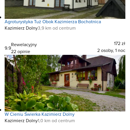
Agroturystyka Tuż Obok Kazimierza Bochotnica
Kazimierz Dolny
3,9 km od centrum
172 zł
Rewelacyjny
9.9
2 osoby, 1 noc
22 opinie
W Cieniu Świerka Kazimierz Dolny
Kazimierz Dolny
1,0 km od centrum