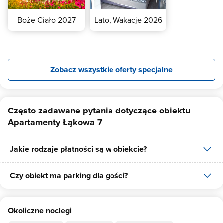
kuchnię indukcyjną lub elektryczną, lodówkę), Wyposażenie
łazienki: każda łazienka wyposażona jest w deskę do prasowania,
Boże Ciało 2027
Lato, Wakacje 2026
suszarkę do ubrań i bielizny oraz żelazko). Serdecznie zapraszamy!
Zobacz wszystkie oferty specjalne
Często zadawane pytania dotyczące obiektu
Apartamenty Łąkowa 7
Jakie rodzaje płatności są w obiekcie?
Czy obiekt ma parking dla gości?
W obiekcie dostępne są następujące formy płatności: gotówka.
Tak, Apartamenty Łąkowa 7 posiada bezpłatny parking dla gości na
Okoliczne noclegi
10 miejsc.