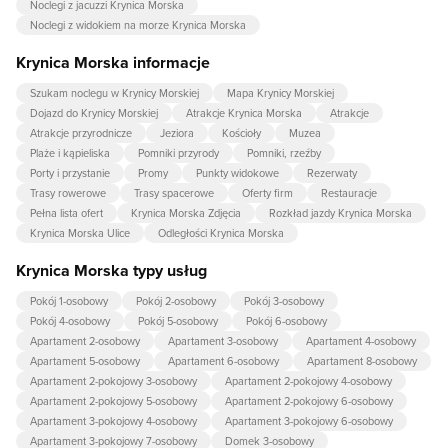
Noclegi z jacuzzi Krynica Morska
Noclegi z widokiem na morze Krynica Morska
Krynica Morska informacje
Szukam noclegu w Krynicy Morskiej
Mapa Krynicy Morskiej
Dojazd do Krynicy Morskiej
Atrakcje Krynica Morska
Atrakcje
Atrakcje przyrodnicze
Jeziora
Kościoły
Muzea
Plaże i kąpieliska
Pomniki przyrody
Pomniki, rzeźby
Porty i przystanie
Promy
Punkty widokowe
Rezerwaty
Trasy rowerowe
Trasy spacerowe
Oferty firm
Restauracje
Pełna lista ofert
Krynica Morska Zdjęcia
Rozkład jazdy Krynica Morska
Krynica Morska Ulice
Odległości Krynica Morska
Krynica Morska typy usług
Pokój 1-osobowy
Pokój 2-osobowy
Pokój 3-osobowy
Pokój 4-osobowy
Pokój 5-osobowy
Pokój 6-osobowy
Apartament 2-osobowy
Apartament 3-osobowy
Apartament 4-osobowy
Apartament 5-osobowy
Apartament 6-osobowy
Apartament 8-osobowy
Apartament 2-pokojowy 3-osobowy
Apartament 2-pokojowy 4-osobowy
Apartament 2-pokojowy 5-osobowy
Apartament 2-pokojowy 6-osobowy
Apartament 3-pokojowy 4-osobowy
Apartament 3-pokojowy 6-osobowy
Apartament 3-pokojowy 7-osobowy
Domek 3-osobowy