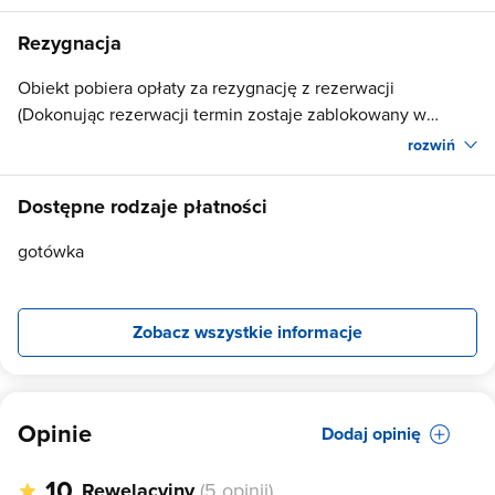
Rezygnacja
Obiekt pobiera opłaty za rezygnację z rezerwacji
(Dokonując rezerwacji termin zostaje zablokowany w
kalendarzu. Nie zwracamy wpłaconej kwoty rezerwacyjnej.)
rozwiń
Dostępne rodzaje płatności
gotówka
Zobacz wszystkie informacje
Opinie
Dodaj opinię
10
Rewelacyjny
(5 opinii)