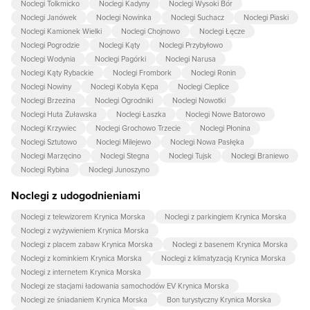
Noclegi Tolkmicko
Noclegi Kadyny
Noclegi Wysoki Bór
Noclegi Janówek
Noclegi Nowinka
Noclegi Suchacz
Noclegi Piaski
Noclegi Kamionek Wielki
Noclegi Chojnowo
Noclegi Łęcze
Noclegi Pogrodzie
Noclegi Kąty
Noclegi Przybyłowo
Noclegi Wodynia
Noclegi Pagórki
Noclegi Narusa
Noclegi Kąty Rybackie
Noclegi Frombork
Noclegi Ronin
Noclegi Nowiny
Noclegi Kobyla Kępa
Noclegi Cieplice
Noclegi Brzezina
Noclegi Ogrodniki
Noclegi Nowotki
Noclegi Huta Żuławska
Noclegi Łaszka
Noclegi Nowe Batorowo
Noclegi Krzywiec
Noclegi Grochowo Trzecie
Noclegi Płonina
Noclegi Sztutowo
Noclegi Milejewo
Noclegi Nowa Pasłęka
Noclegi Marzęcino
Noclegi Stegna
Noclegi Tujsk
Noclegi Braniewo
Noclegi Rybina
Noclegi Junoszyno
Noclegi z udogodnieniami
Noclegi z telewizorem Krynica Morska
Noclegi z parkingiem Krynica Morska
Noclegi z wyżywieniem Krynica Morska
Noclegi z placem zabaw Krynica Morska
Noclegi z basenem Krynica Morska
Noclegi z kominkiem Krynica Morska
Noclegi z klimatyzacją Krynica Morska
Noclegi z internetem Krynica Morska
Noclegi ze stacjami ładowania samochodów EV Krynica Morska
Noclegi ze śniadaniem Krynica Morska
Bon turystyczny Krynica Morska