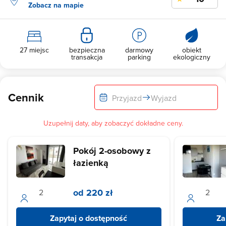
Zobacz na mapie
27 miejsc
bezpieczna
darmowy
obiekt
transakcja
parking
ekologiczny
Cennik
Przyjazd
Wyjazd
Uzupełnij daty, aby zobaczyć dokładne ceny.
Pokój 2-osobowy z
łazienką
od 220 zł
Zapytaj o dostępność
Za