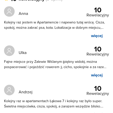
10
Anna
Rewelacyjny
Kolejny raz jestem w Apartamencie i napewno tutaj wrócę. Cisza,
spokój, można zabrać psa, kota. Lokalizacja w dobrym miejscu,
wszędzie blisko. Obsługa bardzo miła. Do zobaczenia za rok ;)
więcej
10
Ulka
Rewelacyjny
Fajne miejsce przy Zalewie Wiślanym (piękny widok), można
pospacerować i pojeździć rowerem ;), cicho, spokojnie a za razem
blisko do centrum. Pokoje zgodne z ofertą, przestronne, czyste i
więcej
dobrze wyposażone. pani Kasia dba o wszystko. Polecamy i
jeszcze tu wrócimy.
10
Andrzej
Rewelacyjny
Kolejny raz w apartamentach Łąkowa 7 i kolejny raz było super.
Świetna miejscówka, cisza, spokój, a zarazem wszędzie blisko.
Pokoje fajnie urządzone, wygodne łóżka, sprzęt AGD 👍, łazienki