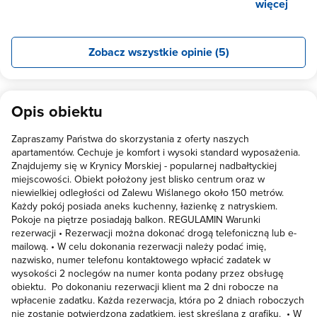
więcej
czyste no i balkon. Bardzo sympatyczna i pomocną Pani
właścicielka ( pozdrawiam p. Kasię) Z czystym sumieniem
POLECAM.
Zobacz wszystkie opinie (5)
Opis obiektu
Zapraszamy Państwa do skorzystania z oferty naszych
apartamentów. Cechuje je komfort i wysoki standard wyposażenia.
Znajdujemy się w Krynicy Morskiej - popularnej nadbałtyckiej
miejscowości. Obiekt położony jest blisko centrum oraz w
niewielkiej odległości od Zalewu Wiślanego około 150 metrów.
Każdy pokój posiada aneks kuchenny, łazienkę z natryskiem.
Pokoje na piętrze posiadają balkon. REGULAMIN Warunki
rezerwacji • Rezerwacji można dokonać drogą telefoniczną lub e-
mailową. • W celu dokonania rezerwacji należy podać imię,
nazwisko, numer telefonu kontaktowego wpłacić zadatek w
wysokości 2 noclegów na numer konta podany przez obsługę
obiektu. Po dokonaniu rezerwacji klient ma 2 dni robocze na
wpłacenie zadatku. Każda rezerwacja, która po 2 dniach roboczych
nie zostanie potwierdzona zadatkiem, jest skreślana z grafiku. • W