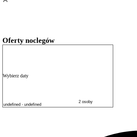
W okolicy znajduje się wiele atrakcji. Warto wybrać się na jedną z g
Nadmorskim im. Ronalda Reagana. Rodziny z dziećmi z pewnością z
historii mogą natomiast udać się na Westerplatte, by poznać jedno z
Oferty noclegów
Wybierz daty
2 osoby