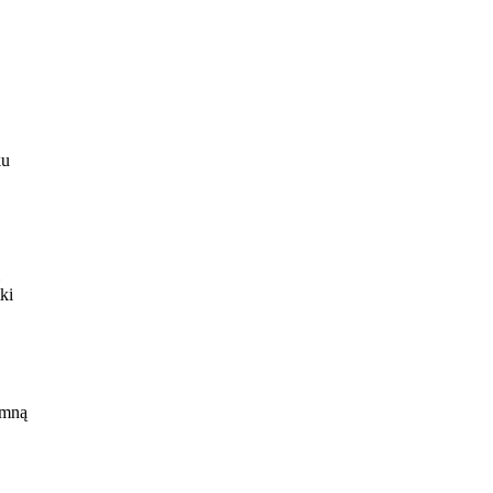
ku
ki
 mną