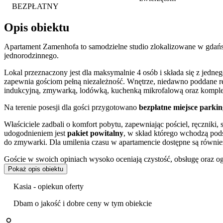
BEZPŁATNY
Opis obiektu
Apartament Zamenhofa to samodzielne studio zlokalizowane w gdańsk
jednorodzinnego.
Lokal przeznaczony jest dla maksymalnie 4 osób i składa się z jedne
zapewnia gościom pełną niezależność. Wnętrze, niedawno poddane 
indukcyjną, zmywarką, lodówką, kuchenką mikrofalową oraz komple
Na terenie posesji dla gości przygotowano
bezpłatne miejsce parki
Właściciele zadbali o komfort pobytu, zapewniając pościel, ręcznik
udogodnieniem jest
pakiet powitalny
, w skład którego wchodzą pods
do zmywarki. Dla umilenia czasu w apartamencie dostępne są również 
Goście w swoich opiniach wysoko oceniają czystość, obsługę oraz o
Pokaż opis obiektu
Obiekt wyróżnia się dogodną lokalizacją, która gwarantuje
doskonał
PKM Gdańsk-Strzyża znajdują się w odległości 900 m, co umożliwia 
Kasia - opiekun oferty
Zaledwie 300 m od budynku mieści się przystanek tramwajowy, a w 
handlowym, usługowym i gastronomicznym.
Dbam o jakość i dobre ceny w tym obiekcie
Obiekt jest przyjazny zwierzętom, co pozwala na pobyt z czworono