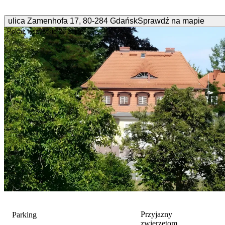
ulica Zamenhofa
17
,
80-284
Gdańsk
Sprawdź na mapie
Pokaż wszystkie
26 zdjęć
Przyjazny
Parking
zwierzętom