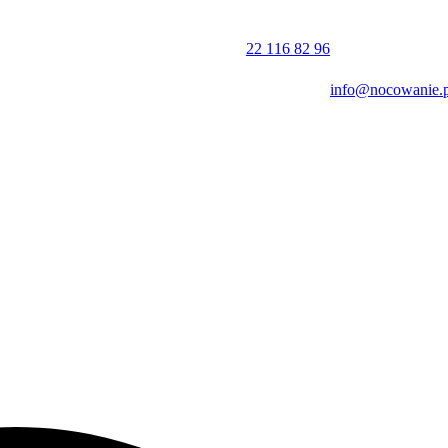
dańskich plaż, na przykład na
Plażę w Jelitkowie
, lub spędzić czas w P
ainteresuje wizyta w Gdańskim Ogrodzie Zoologicznym. Miłośnicy
22 116 82 96
 najważniejszych miejsc związanych z II wojną światową.
info@nocowanie.p