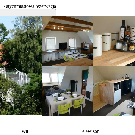
Natychmiastowa rezerwacja
WiFi
Telewizor