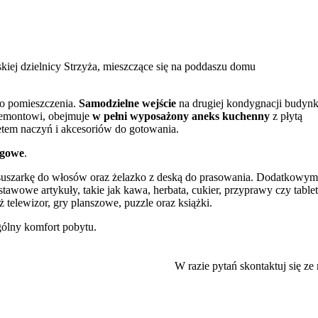
iej dzielnicy Strzyża, mieszczące się na poddaszu domu
go pomieszczenia.
Samodzielne wejście
na drugiej kondygnacji budyn
remontowi, obejmuje
w pełni wyposażony aneks kuchenny
z płytą
tem naczyń i akcesoriów do gotowania.
ngowe
.
i, suszarkę do włosów oraz żelazko z deską do prasowania. Dodatkowym
tawowe artykuły, takie jak kawa, herbata, cukier, przyprawy czy tablet
telewizor, gry planszowe, puzzle oraz książki.
gólny komfort pobytu.
ą komunikację
z całym Trójmiastem. Stacje SKM Gdańsk-Zaspa oraz
szybki dojazd do centrum Gdańska, Sopotu, Gdyni oraz na lotnisko.
W razie pytań skontaktuj się ze
pobliżu (200 m) zlokalizowany jest kompleks Garnizon z zapleczem
żnym pupilem.