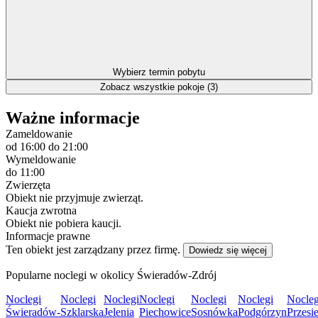
Wybierz termin pobytu
Zobacz wszystkie pokoje (3)
Ważne informacje
Zameldowanie
od 16:00
do 21:00
Wymeldowanie
do 11:00
Zwierzęta
Obiekt nie przyjmuje zwierząt.
Kaucja zwrotna
Obiekt nie pobiera kaucji.
Informacje prawne
Ten obiekt jest zarządzany przez firmę.
Dowiedz się więcej
Popularne noclegi w okolicy Świeradów-Zdrój
Noclegi
Noclegi
Noclegi
Noclegi
Noclegi
Noclegi
Nocleg
Świeradów-
Szklarska
Jelenia
Piechowice
Sosnówka
Podgórzyn
Przesi