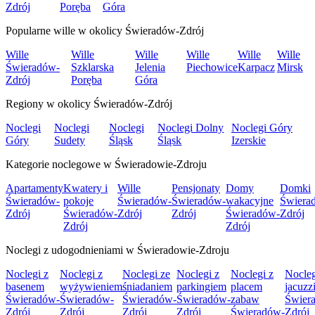
Zdrój
Poręba
Góra
Popularne wille w okolicy Świeradów-Zdrój
Wille
Wille
Wille
Wille
Wille
Wille
Świeradów-
Szklarska
Jelenia
Piechowice
Karpacz
Mirsk
Zdrój
Poręba
Góra
Regiony w okolicy Świeradów-Zdrój
Noclegi
Noclegi
Noclegi
Noclegi Dolny
Noclegi Góry
Góry
Sudety
Śląsk
Śląsk
Izerskie
Kategorie noclegowe w Świeradowie-Zdroju
Apartamenty
Kwatery i
Wille
Pensjonaty
Domy
Domki
Świeradów-
pokoje
Świeradów-
Świeradów-
wakacyjne
Świera
Zdrój
Świeradów-
Zdrój
Zdrój
Świeradów-
Zdrój
Zdrój
Zdrój
Noclegi z udogodnieniami w Świeradowie-Zdroju
Noclegi z
Noclegi z
Noclegi ze
Noclegi z
Noclegi z
Nocleg
basenem
wyżywieniem
śniadaniem
parkingiem
placem
jacuzz
Świeradów-
Świeradów-
Świeradów-
Świeradów-
zabaw
Świer
Zdrój
Zdrój
Zdrój
Zdrój
Świeradów-
Zdrój