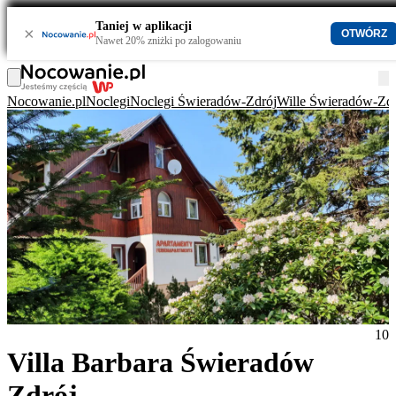
Taniej w aplikacji
×
OTWÓRZ
Nawet 20% zniżki po zalogowaniu
Nocowanie.pl
Noclegi
Noclegi Świeradów-Zdrój
Wille Świeradów-Zdr
10
Villa Barbara Świeradów
Zdrój