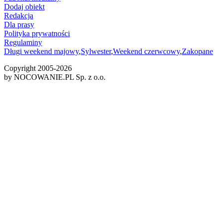
Dodaj obiekt
Redakcja
Dla prasy
Polityka prywatności
Regulaminy
Długi weekend majowy
,
Sylwester
,
Weekend czerwcowy
,
Zakopane
Copyright 2005-
2026
by NOCOWANIE.PL Sp. z o.o.