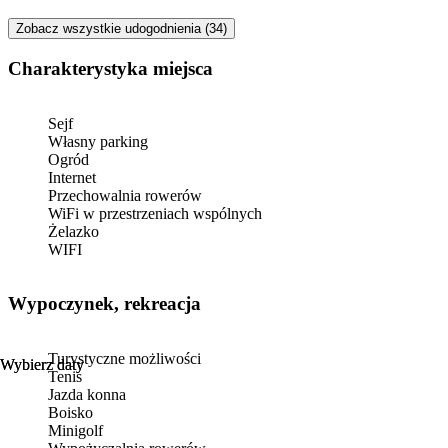
Zobacz wszystkie udogodnienia (34)
Charakterystyka miejsca
Sejf
Własny parking
Ogród
Internet
Przechowalnia rowerów
WiFi w przestrzeniach wspólnych
Żelazko
WIFI
Wypoczynek, rekreacja
Turystyczne możliwości
Wybierz daty
Wybierz daty
Tenis
Jazda konna
Boisko
Minigolf