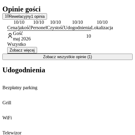
odwiedzić historyczny Czarci Młyn, w którym można poznać
Opinie gości
dawne techniki wypieku chleba. W pobliżu dostępne są także korty
tenisowe, stadnina koni oraz kręgielnia, co pozwala na urozmaicenie
10
Rewelacyjny
1
opinia
pobytu.
10
/10
10
/10
10
/10
10
/10
10
/10
Cena/jakość
Personel
Czystość
Udogodnienia
Lokalizacja
Gość
10
maj 2026
Wszystko
Zobacz więcej
Zobacz wszystkie opinie (1)
Udogodnienia
Bezpłatny parking
Grill
WiFi
Telewizor