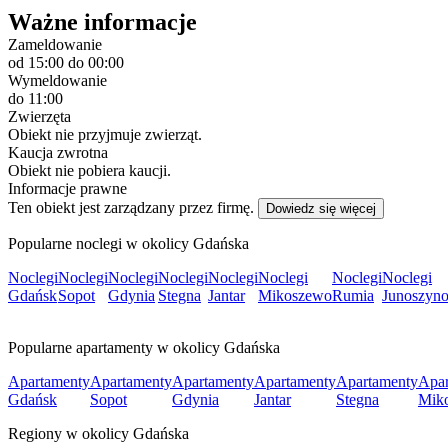
Ważne informacje
Zameldowanie
od 15:00
do 00:00
Wymeldowanie
do 11:00
Zwierzęta
Obiekt nie przyjmuje zwierząt.
Kaucja zwrotna
Obiekt nie pobiera kaucji.
Informacje prawne
Ten obiekt jest zarządzany przez firmę.
Dowiedz się więcej
Popularne noclegi w okolicy Gdańska
Noclegi
Noclegi
Noclegi
Noclegi
Noclegi
Noclegi
Noclegi
Noclegi
Gdańsk
Sopot
Gdynia
Stegna
Jantar
Mikoszewo
Rumia
Junoszyn
Popularne apartamenty w okolicy Gdańska
Apartamenty
Apartamenty
Apartamenty
Apartamenty
Apartamenty
Apar
Gdańsk
Sopot
Gdynia
Jantar
Stegna
Mik
Regiony w okolicy Gdańska