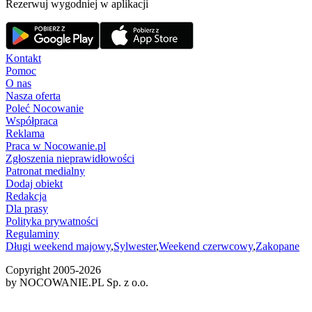
Rezerwuj wygodniej w aplikacji
Kontakt
Pomoc
O nas
Nasza oferta
Poleć Nocowanie
Współpraca
Reklama
Praca w Nocowanie.pl
Zgłoszenia nieprawidłowości
Patronat medialny
Dodaj obiekt
Redakcja
Dla prasy
Polityka prywatności
Regulaminy
Długi weekend majowy
,
Sylwester
,
Weekend czerwcowy
,
Zakopane
Copyright 2005-
2026
by NOCOWANIE.PL Sp. z o.o.