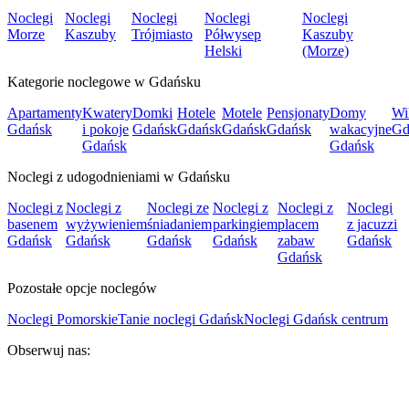
Noclegi
Noclegi
Noclegi
Noclegi
Noclegi
Morze
Kaszuby
Trójmiasto
Półwysep
Kaszuby
Helski
(Morze)
Kategorie noclegowe w Gdańsku
Apartamenty
Kwatery
Domki
Hotele
Motele
Pensjonaty
Domy
Wi
Gdańsk
i pokoje
Gdańsk
Gdańsk
Gdańsk
Gdańsk
wakacyjne
Gd
Gdańsk
Gdańsk
Noclegi z udogodnieniami w Gdańsku
Noclegi z
Noclegi z
Noclegi ze
Noclegi z
Noclegi z
Noclegi
basenem
wyżywieniem
śniadaniem
parkingiem
placem
z jacuzzi
Gdańsk
Gdańsk
Gdańsk
Gdańsk
zabaw
Gdańsk
Gdańsk
Pozostałe opcje noclegów
Noclegi Pomorskie
Tanie noclegi Gdańsk
Noclegi Gdańsk centrum
Obserwuj nas: