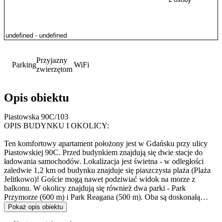
Przyjazny
Parking
WiFi
zwierzętom
Opis obiektu
Piastowska 90C/103
OPIS BUDYNKU I OKOLICY:
Ten komfortowy apartament położony jest w Gdańsku przy ulicy
Piastowskiej 90C. Przed budynkiem znajdują się dwie stacje do
ładowania samochodów. Lokalizacja jest świetna - w odległości
zaledwie 1,2 km od budynku znajduje się piaszczysta plaża (Plaża
Jelitkowo)! Goście mogą nawet podziwiać widok na morze z
balkonu. W okolicy znajdują się również dwa parki - Park
Przymorze (600 m) i Park Reagana (500 m). Oba są doskonałą
lokalizacją na poranny jogging lub wieczorny spacer na łonie
Pokaż opis obiektu
natury. Można tam znaleźć również wiele ścieżek dla rowerów i