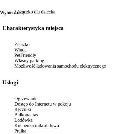
Wanna, toaleta, umywalka, lustro, suszarka do włosów, ręczniki,
Łóżeczko dla dziecka
Wybierz daty
Wybierz daty
pralka
MULTIMEDIA:
Charakterystyka miejsca
TV, internet Wi-Fi
Żelazko
ZWIERZĘTA DOMOWE:
Winda
PetFriendly
Zwierzęta domowe są dozwolone za dodatkową opłatą (100
Własny parking
zł/pobyt)
Możliwość ładowania samochodu elektrycznego
PARKING:
Usługi
Publiczny bezpłatny parking (brak gwarancji miejsca).
Ogrzewanie
Dostęp do Internetu w pokoju
Ręczniki
Balkon/taras
Lodówka
Kuchenka mikrofalowa
Pralka