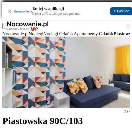
Taniej w aplikacji
×
OTWÓRZ
Nawet 20% zniżki po zalogowaniu
Nocowanie.pl
Noclegi
Noclegi Gdańsk
Apartamenty Gdańsk
Piastows
7.0
Piastowska 90C/103