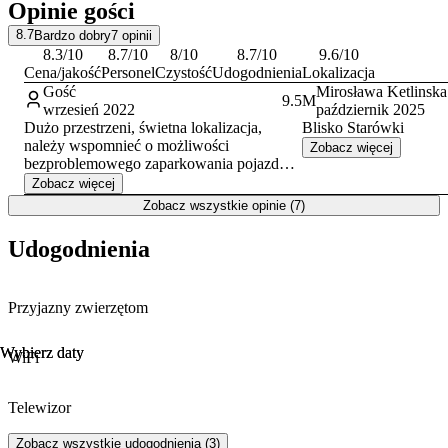
Opinie gości
Dzięki swojemu położeniu i układowi apartament stanowi dogodną
8.7
Bardzo dobry
7
opinii
bazę wypadową do zwiedzania Gdańska. Jest to odpowiednie
8.3
/10
8.7
/10
8
/10
8.7
/10
9.6
/10
miejsce dla par oraz małych grup znajomych. Obsługa obiektu
Cena/jakość
Personel
Czystość
Udogodnienia
Lokalizacja
posługuje się językiem polskim, angielskim, rosyjskim i
Gość
Mirosława Ketlinska
9.5
M
hiszpańskim.
wrzesień 2022
październik 2025
Dużo przestrzeni, świetna lokalizacja,
Blisko Starówki
należy wspomnieć o możliwości
Zobacz więcej
bezproblemowego zaparkowania pojazdu
(chociaż z niej nie korzystałam)
Zobacz więcej
Zobacz wszystkie opinie (7)
Udogodnienia
Przyjazny zwierzętom
Wybierz daty
Wybierz daty
WiFi
Telewizor
Zobacz wszystkie udogodnienia (3)