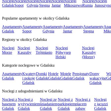
Noclegi
Noclegi
Noclegi
Noclegi
Noclegi
Noclegi
Noclegi
Noclegi
Gdańsk
Sopot
Gdynia
Stegna
Jantar
Mikoszewo
Rumia
Junoszyn
Popularne apartamenty w okolicy Gdańska
Apartamenty
Apartamenty
Apartamenty
Apartamenty
Apartamenty
Apar
Gdańsk
Sopot
Gdynia
Jantar
Stegna
Mik
Regiony w okolicy Gdańska
Noclegi
Noclegi
Noclegi
Noclegi
Noclegi
Morze
Kaszuby
Trójmiasto
Półwysep
Kaszuby
Helski
(Morze)
Kategorie noclegowe w Gdańsku
Apartamenty
Kwatery
Domki
Hotele
Motele
Pensjonaty
Domy
Wi
Gdańsk
i pokoje
Gdańsk
Gdańsk
Gdańsk
Gdańsk
wakacyjne
Gd
Gdańsk
Gdańsk
Noclegi z udogodnieniami w Gdańsku
Noclegi z
Noclegi z
Noclegi ze
Noclegi z
Noclegi z
Noclegi
basenem
wyżywieniem
śniadaniem
parkingiem
placem
z jacuzzi
Gdańsk
Gdańsk
Gdańsk
Gdańsk
zabaw
Gdańsk