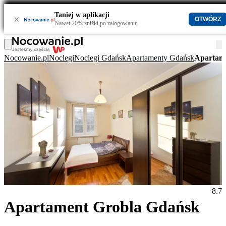
Taniej w aplikacji
×
OTWÓRZ
Nawet 20% zniżki po zalogowaniu
Nocowanie.pl
Noclegi
Noclegi Gdańsk
Apartamenty Gdańsk
Apartam
8.7
Apartament Grobla Gdańsk