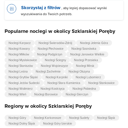
Skorzystaj z filtrów
, aby lepiej dopasować wyniki
wyszukiwania do Twoich potrzeb.
Popularne noclegi w okolicy Szklarskiej Poręby
Noclegi Karpacz
Noclegi Świeradów-Zdrój
Noclegi Jelenia Góra
Noclegi Kowary
Noclegi Piechowice
Noclegi Sosnówka
Noclegi Miłków
Noclegi Podgórzyn
Noclegi Janowice Wielkie
Noclegi Mysłakowice
Noclegi Ściegny
Noclegi Przesieka
Noclegi Staniszów
Noclegi Wojcieszyce
Noclegi Mirsk
Noclegi Leśna
Noclegi Zachełmie
Noclegi Olszyna
Noclegi Gryfów Śląski
Noclegi Karpniki
Noclegi Lubomierz
Noclegi Jeżów Sudecki
Noclegi Stara Kamienica
Noclegi Stankowice
Noclegi Wolimierz
Noclegi Kostrzyca
Noclegi Pobiedna
Noclegi Wleń
Noclegi Borowice
Noclegi Gierczyn
Regiony w okolicy Szklarskiej Poręby
Noclegi Góry
Noclegi Karkonosze
Noclegi Sudety
Noclegi Śląsk
Noclegi Dolny Śląsk
Noclegi Góry Izerskie