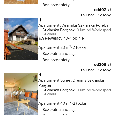
Bez przedpłaty
od
402 zł
za 1 noc, 2 osoby
Natychmiastowa rezerwacja
Apartamenty Aramika Szklarska Poręba
Szklarska Poręba
1,0 km od Wodospad
Szklarki
9.9
Rewelacyjny
4 opinie
2
Apartament:
23 m
2 łóżka
Bezpłatna anulacja
Bez przedpłaty
od
206 zł
za 1 noc, 2 osoby
Natychmiastowa rezerwacja
Apartament Sweet Dreams Szklarska
Poręba
Szklarska Poręba
1,0 km od Wodospad
Szklarki
2
Apartament:
40 m
2 łóżka
Bezpłatna anulacja