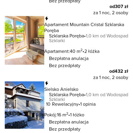
Bez przedpłaty
od
307 zł
za 1 noc, 2 osoby
Natychmiastowa rezerwacja
Apartament Mountain Cristal Szklarska
Poręba
Szklarska Poręba
1,0 km od Wodospad
Szklarki
2
Apartament:
40 m
2 łóżka
Bezpłatna anulacja
Bez przedpłaty
od
432 zł
za 1 noc, 2 osoby
Natychmiastowa rezerwacja
Sielsko Anielsko
Szklarska Poręba
1,0 km od Wodospad
Szklarki
10
Rewelacyjny
1 opinia
2
Pokój:
16 m
1 łóżko
Bezpłatna anulacja
Bez przedpłaty