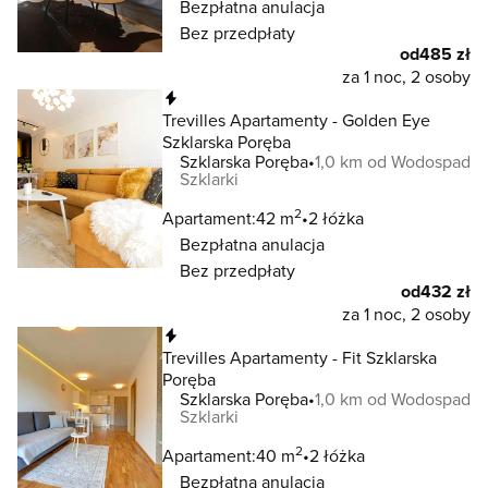
Bezpłatna anulacja
Bez przedpłaty
od
485 zł
za 1 noc, 2 osoby
Natychmiastowa rezerwacja
Trevilles Apartamenty - Golden Eye
Szklarska Poręba
Szklarska Poręba
1,0 km od Wodospad
Szklarki
2
Apartament:
42 m
2 łóżka
Bezpłatna anulacja
Bez przedpłaty
od
432 zł
za 1 noc, 2 osoby
Natychmiastowa rezerwacja
Trevilles Apartamenty - Fit Szklarska
Poręba
Szklarska Poręba
1,0 km od Wodospad
Szklarki
2
Apartament:
40 m
2 łóżka
Bezpłatna anulacja