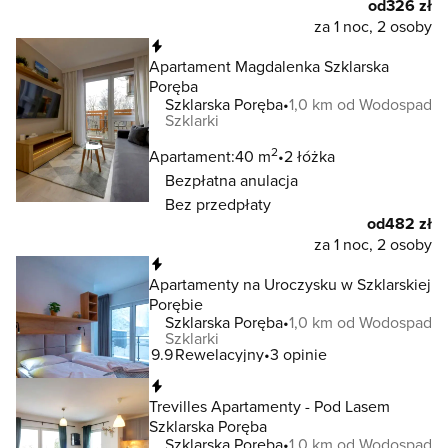
od
326 zł
za 1 noc, 2 osoby
Natychmiastowa rezerwacja
Apartament Magdalenka Szklarska
Poręba
Szklarska Poręba
1,0 km od Wodospad
Szklarki
2
Apartament:
40 m
2 łóżka
Bezpłatna anulacja
Bez przedpłaty
od
482 zł
za 1 noc, 2 osoby
Natychmiastowa rezerwacja
Apartamenty na Uroczysku w Szklarskiej
Porębie
Szklarska Poręba
1,0 km od Wodospad
Szklarki
9.9
Rewelacyjny
3 opinie
Natychmiastowa rezerwacja
Trevilles Apartamenty - Pod Lasem
Szklarska Poręba
Szklarska Poręba
1,0 km od Wodospad