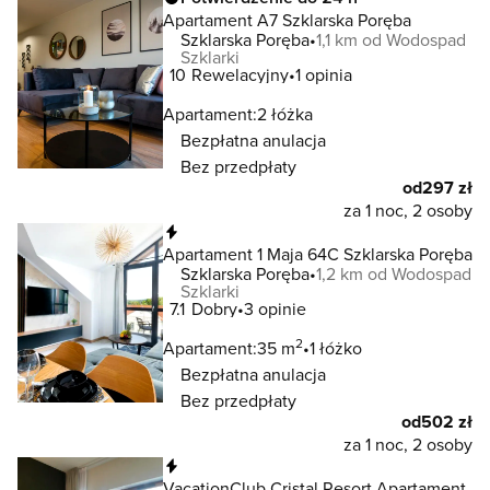
Apartament A7 Szklarska Poręba
Szklarska Poręba
1,1 km od Wodospad
Szklarki
10
Rewelacyjny
1 opinia
Apartament:
2 łóżka
Bezpłatna anulacja
Bez przedpłaty
od
297 zł
za 1 noc, 2 osoby
Natychmiastowa rezerwacja
Apartament 1 Maja 64C Szklarska Poręba
Szklarska Poręba
1,2 km od Wodospad
Szklarki
7.1
Dobry
3 opinie
2
Apartament:
35 m
1 łóżko
Bezpłatna anulacja
Bez przedpłaty
od
502 zł
za 1 noc, 2 osoby
Natychmiastowa rezerwacja
VacationClub Cristal Resort Apartament