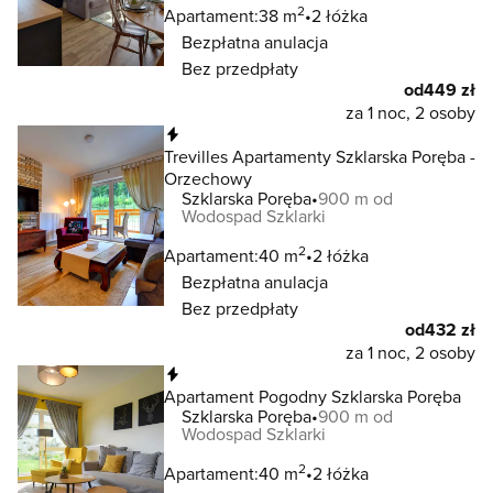
2
Apartament:
38 m
2 łóżka
Bezpłatna anulacja
Bez przedpłaty
od
449 zł
za 1 noc, 2 osoby
Natychmiastowa rezerwacja
Trevilles Apartamenty Szklarska Poręba -
Orzechowy
Szklarska Poręba
900 m od
Wodospad Szklarki
2
Apartament:
40 m
2 łóżka
Bezpłatna anulacja
Bez przedpłaty
od
432 zł
za 1 noc, 2 osoby
Natychmiastowa rezerwacja
Apartament Pogodny Szklarska Poręba
Szklarska Poręba
900 m od
Wodospad Szklarki
2
Apartament:
40 m
2 łóżka