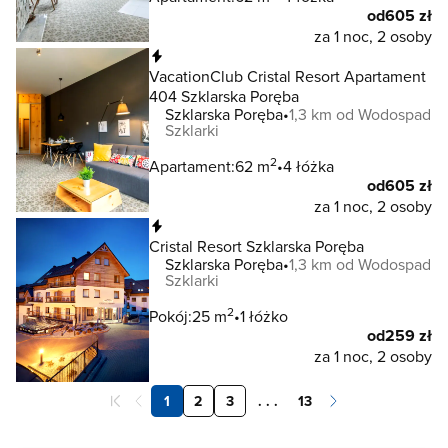
od
605 zł
za 1 noc, 2 osoby
Natychmiastowa rezerwacja
VacationClub Cristal Resort Apartament
404 Szklarska Poręba
Szklarska Poręba
1,3 km od Wodospad
Szklarki
2
Apartament:
62 m
4 łóżka
od
605 zł
za 1 noc, 2 osoby
Natychmiastowa rezerwacja
Cristal Resort Szklarska Poręba
Szklarska Poręba
1,3 km od Wodospad
Szklarki
2
Pokój:
25 m
1 łóżko
od
259 zł
za 1 noc, 2 osoby
1
2
3
. . .
13