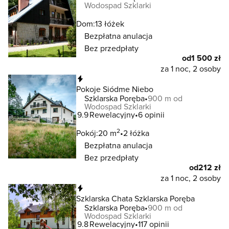
Wodospad Szklarki
Dom:
13 łóżek
Bezpłatna anulacja
Bez przedpłaty
od
1 500 zł
za 1 noc, 2 osoby
Natychmiastowa rezerwacja
Pokoje Siódme Niebo
Szklarska Poręba
900 m od
Wodospad Szklarki
9.9
Rewelacyjny
6 opinii
2
Pokój:
20 m
2 łóżka
Bezpłatna anulacja
Bez przedpłaty
od
212 zł
za 1 noc, 2 osoby
Natychmiastowa rezerwacja
Szklarska Chata Szklarska Poręba
Szklarska Poręba
900 m od
Wodospad Szklarki
9.8
Rewelacyjny
117 opinii