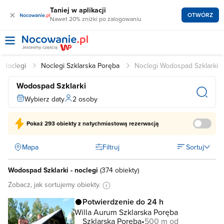
Taniej w aplikacji
×
OTWÓRZ
Nawet 20% zniżki po zalogowaniu
Noclegi
Noclegi Szklarska Poręba
Noclegi Wodospad Szklarki
Wodospad Szklarki
Wybierz daty
2 osoby
Pokaż
293 obiekty
z natychmiastową rezerwacją
Mapa
Filtruj
Sortuj
Wodospad Szklarki - noclegi
(
374 obiekty
)
Zobacz, jak sortujemy obiekty.
Potwierdzenie do 24 h
Willa Aurum Szklarska Poręba
Szklarska Poręba
500 m od