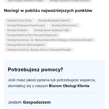
Tanie noclegi Szklarska Poręba
Noclegi Szklarska Poręba centrum
Noclegi w pobliżu najważniejszych punktów
Noclegi Krucze Skały
Noclegi Wodospad Szklarki
Noclegi Wodospad Kamieńczyka
Noclegi Zakręt śmierci
Noclegi Chybotek
Noclegi Skwer Radiowej Trójki
Noclegi Rodzinny Park Rozrywki Esplanada
Noclegi Kościół pw. św. Maksymiliana Marii Kolbego w Szklarskiej Porębie
Noclegi Muzeum Mineralogiczne
Noclegi Kościół pw. Bożego Ciała w Szklarskiej Porębie
Potrzebujesz pomocy?
Jeśli masz jakieś pytania lub potrzebujesz wsparcia,
skontaktuj się z naszym
Biurem Obsługi Klienta
Jestem
Gospodarzem