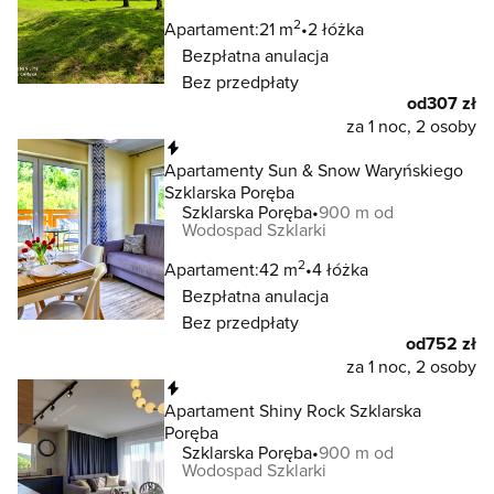
2
Apartament:
21 m
2 łóżka
Bezpłatna anulacja
Bez przedpłaty
od
307 zł
za 1 noc, 2 osoby
Natychmiastowa rezerwacja
Apartamenty Sun & Snow Waryńskiego
Szklarska Poręba
Szklarska Poręba
900 m od
Wodospad Szklarki
2
Apartament:
42 m
4 łóżka
Bezpłatna anulacja
Bez przedpłaty
od
752 zł
za 1 noc, 2 osoby
Natychmiastowa rezerwacja
Apartament Shiny Rock Szklarska
Poręba
Szklarska Poręba
900 m od
Wodospad Szklarki