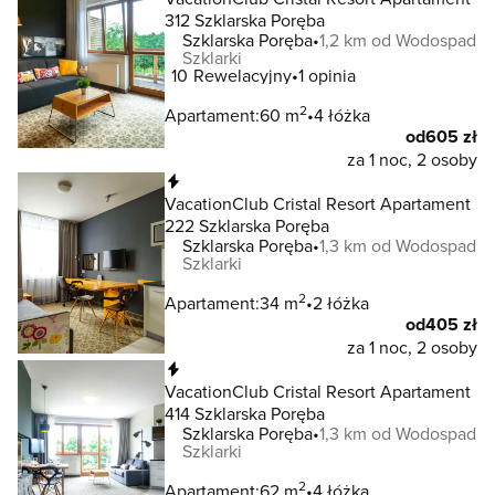
312 Szklarska Poręba
Szklarska Poręba
1,2 km od Wodospad
Szklarki
10
Rewelacyjny
1 opinia
2
Apartament:
60 m
4 łóżka
od
605 zł
za 1 noc, 2 osoby
Natychmiastowa rezerwacja
VacationClub Cristal Resort Apartament
222 Szklarska Poręba
Szklarska Poręba
1,3 km od Wodospad
Szklarki
2
Apartament:
34 m
2 łóżka
od
405 zł
za 1 noc, 2 osoby
Natychmiastowa rezerwacja
VacationClub Cristal Resort Apartament
414 Szklarska Poręba
Szklarska Poręba
1,3 km od Wodospad
Szklarki
2
Apartament:
62 m
4 łóżka