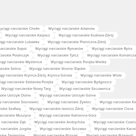
yciągi narciarskie Chełm
Wyciągi narciarskie Arłamów
Wyciągi narciarskie Karpacz
Wyciągi narciarskie Kudowa-Zdrój
ągi narciarskie Lubawka
Wyciągi narciarskie Piwniczna-Zdrój
arciarskie Sopot
Wyciągi narciarskie Rymanów
Wyciągi narciarskie Rytro
ciarskie Polańczyk
Wyciągi narciarskie Tylicz
Wyciągi narciarskie Komańcza
iągi narciarskie Myślenice
Wyciągi narciarskie Poręba Wielka
arskie Solina
Wyciągi narciarskie Stronie Śląskie
ągi narciarskie Krynica-Zdrój, Krynica Górska
Wyciągi narciarskie Wisła
ągi narciarskie Szklarska Poręba
Wyciągi narciarskie Bydgoszcz
Wyciągi narciarskie Nowy Targ
Wyciągi narciarskie Szczawnica
skie Ustrzyki Dolne
Wyciągi narciarskie Ustrzyki Górne
i narciarskie Sosnowiec
Wyciągi narciarskie Żywiec
Wyciągi narciarskie Ki
rskie Szaflary
Wyciągi narciarskie Iwonicz Zdrój
Wyciągi narciarskie Cisna
arciarskie Muszyna
Wyciągi narciarskie Kamienna Góra
 narciarskie Ząb
Wyciągi narciarskie Andrychów
Wyciągi narciarskie Czarn
 narciarskie Jurgów
Wyciągi narciarskie Szczawa
Wyciągi narciarskie Kacw
rskie Żegiestów
Wyciągi narciarskie Poznań
Wyciągi narciarskie Przemyśl