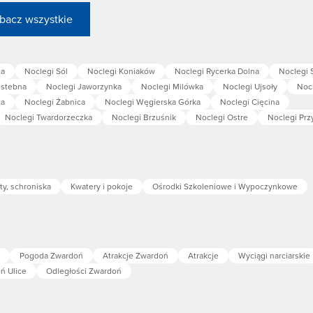
bacz wszystkie
na
Noclegi Sól
Noclegi Koniaków
Noclegi Rycerka Dolna
Noclegi 
Istebna
Noclegi Jaworzynka
Noclegi Milówka
Noclegi Ujsoły
Nocl
ca
Noclegi Żabnica
Noclegi Węgierska Górka
Noclegi Cięcina
Noclegi Twardorzeczka
Noclegi Brzuśnik
Noclegi Ostre
Noclegi Pr
ty, schroniska
Kwatery i pokoje
Ośrodki Szkoleniowe i Wypoczynkowe
Pogoda Zwardoń
Atrakcje Zwardoń
Atrakcje
Wyciągi narciarskie
ń Ulice
Odległości Zwardoń