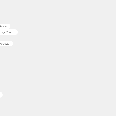
Szare
egi Cisiec
zybędza