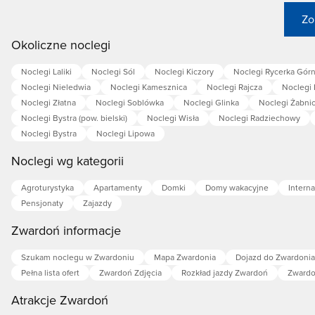
Zo
Okoliczne noclegi
Noclegi Laliki
Noclegi Sól
Noclegi Kiczory
Noclegi Rycerka Gór
Noclegi Nieledwia
Noclegi Kamesznica
Noclegi Rajcza
Noclegi 
Noclegi Złatna
Noclegi Soblówka
Noclegi Glinka
Noclegi Żabni
Noclegi Bystra (pow. bielski)
Noclegi Wisła
Noclegi Radziechowy
Noclegi Bystra
Noclegi Lipowa
Noclegi wg kategorii
Agroturystyka
Apartamenty
Domki
Domy wakacyjne
Interna
Pensjonaty
Zajazdy
Zwardoń informacje
Szukam noclegu w Zwardoniu
Mapa Zwardonia
Dojazd do Zwardonia
Pełna lista ofert
Zwardoń Zdjęcia
Rozkład jazdy Zwardoń
Zwardo
Atrakcje Zwardoń