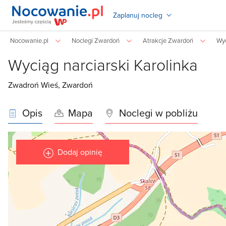
Zaplanuj nocleg
Nocowanie.pl
Noclegi Zwardoń
Atrakcje Zwardoń
Wyc
Wyciąg narciarski Karolinka
Zwadroń Wieś,
Zwardoń
Opis
Mapa
Noclegi w pobliżu
Dodaj opinię