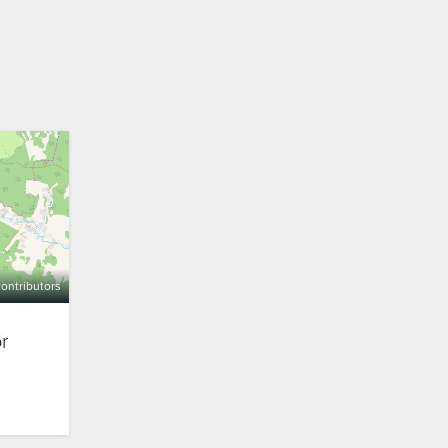
ontributors
r