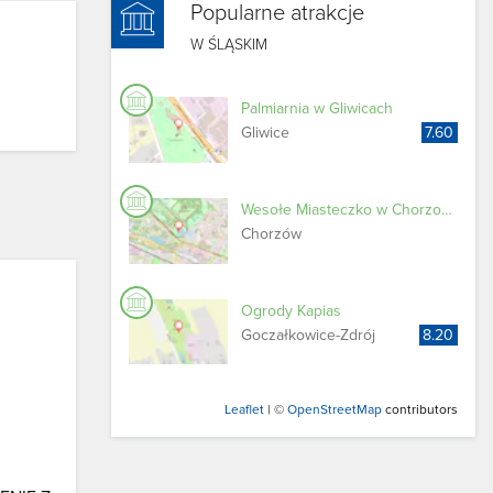
Popularne atrakcje
W ŚLĄSKIM
Palmiarnia w Gliwicach
Gliwice
7.60
Wesołe Miasteczko w Chorzowie - Legendia
Chorzów
Ogrody Kapias
Goczałkowice-​Zdrój
8.20
Leaflet
| ©
OpenStreetMap
contributors