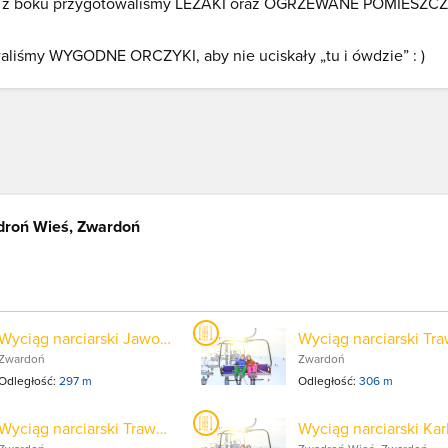
zych z boku przygotowaliśmy LEŻAKI oraz OGRZEWANE POMIESZC
śmy WYGODNE ORCZYKI, aby nie uciskały „tu i ówdzie” : )
roń Wieś, Zwardoń
Wyciąg narciarski Jawornik II
Zwardoń
Zwardoń
Odległość:
297 m
Odległość:
306 m
Wyciąg narciarski Trawers 2
Wyciąg narciarski Kar