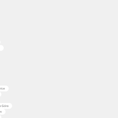
elce
a Góra
in