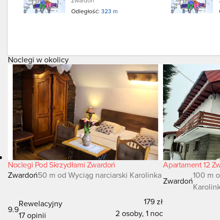
Zwardoń
Odległość:
323 m
Noclegi w okolicy
Noclegi Pod Skrzydłami Zwardoń
Apartament 12 Z
Zwardoń
50 m od Wyciąg narciarski Karolinka
100 m o
Zwardoń
Karolin
179 zł
Rewelacyjny
9.9
2 osoby, 1 noc
17 opinii