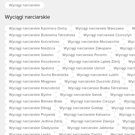
Wyciągi narciarskie
Wyciągi narciarskie
Wyciągi narciarskie Kazimierz Dolny
Wyciągi narciarskie Warszawa
W
Wyciągi narciarskie Bukowina Tatrzańska
Wyciągi narciarskie Czorsztyn
Wyciągi narciarskie Kościelisko
Wyciągi narciarskie Murzasichle
Wyci
Wyciągi narciarskie Niedzica
Wyciągi narciarskie Zakopane
Wyciągi n
Wyciągi narciarskie Sokolec
Wyciągi narciarskie Poronin
Wyciągi nar
Wyciągi narciarskie Kluszkowce
Wyciągi narciarskie Lądek-Zdrój
Wyc
Wyciągi narciarskie Spalona
Wyciągi narciarskie Ustroń
Wyciągi narci
Wyciągi narciarskie Sucha Beskidzka
Wyciągi narciarskie Lublin
Wyci
Wyciągi narciarskie Mrągowo
Wyciągi narciarskie Duszniki-Zdrój
Wyci
Wyciągi narciarskie Krasnobród
Wyciągi narciarskie Białka Tatrzańska
Wyciągi narciarskie Bystre
Wyciągi narciarskie Sanok
Wyciągi narciar
Wyciągi narciarskie Bielsko-Biała
Wyciągi narciarskie Cieszyn
Wyciąg
Wyciągi narciarskie Elbląg
Wyciągi narciarskie Gołdap
Wyciągi narcia
Wyciągi narciarskie Przywidz
Wyciągi narciarskie Katowice
Wyciągi n
Wyciągi narciarskie Jedlina-Zdrój
Wyciągi narciarskie Zawoja
Wyciągi
Wyciągi narciarskie Gładyszów
Wyciągi narciarskie Jabłonka
Wyciągi
Wyciągi narciarskie Lesko
Wyciągi narciarskie Zagórz
Wyciągi narcia