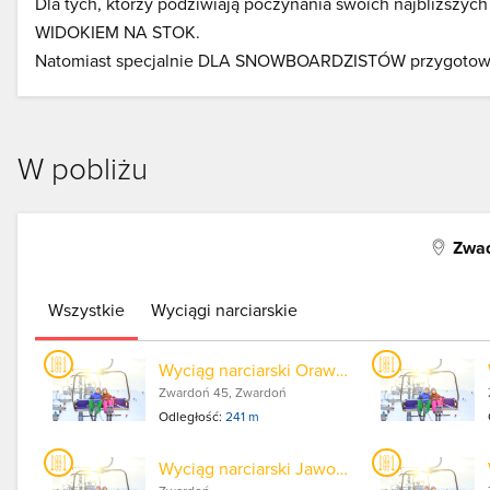
Dla tych, którzy podziwiają poczynania swoich najbliżs
WIDOKIEM NA STOK.
Natomiast specjalnie DLA SNOWBOARDZISTÓW przygotowali
W pobliżu
Zwad
Wszystkie
Wyciągi narciarskie
Wyciąg narciarski Orawcowa
Zwardoń 45, Zwardoń
Odległość:
241 m
Wyciąg narciarski Jawornik I