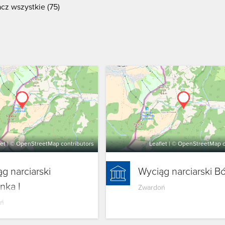
cz wszystkie (75)
let
| ©
OpenStreetMap
contributors
Leaflet
| ©
OpenStreetMap
c
g narciarski
Wyciąg narciarski Bó
nka I
Zwardoń
ń