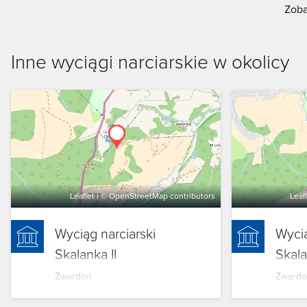
Zoba
Inne wyciągi narciarskie w okolicy
Leaflet
| ©
OpenStreetMap
contributors
Leaf
Wyciąg narciarski
Wycią
Skalanka II
Skala
Zwardoń
Zwardo