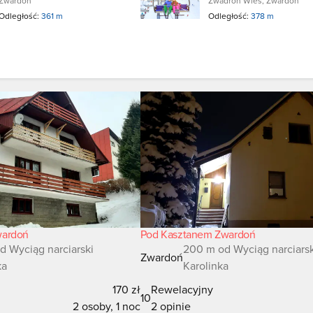
Zwardoń
Zwadroń Wieś, Zwardoń
Odległość:
361 m
Odległość:
378 m
wardoń
Pod Kasztanem Zwardoń
d Wyciąg narciarski
200 m od Wyciąg narciarsk
Zwardoń
ka
Karolinka
170 zł
Rewelacyjny
10
2 osoby, 1 noc
2 opinie