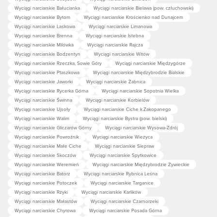
Wyciągi narciarskie Bałucianka
Wyciągi narciarskie Bielawa (pow. człuchowski)
Wyciągi narciarskie Bytom
Wyciągi narciarskie Krościenko nad Dunajcem
Wyciągi narciarskie Laskowa
Wyciągi narciarskie Limanowa
Wyciągi narciarskie Brenna
Wyciągi narciarskie Istebna
Wyciągi narciarskie Milówka
Wyciągi narciarskie Rajcza
Wyciągi narciarskie Bodzentyn
Wyciągi narciarskie Witów
Wyciągi narciarskie Rzeczka, Sowie Góry
Wyciągi narciarskie Międzygórze
Wyciągi narciarskie Ptaszkowa
Wyciągi narciarskie Międzybrodzie Bialskie
Wyciągi narciarskie Jaworki
Wyciągi narciarskie Żabnica
Wyciągi narciarskie Rycerka Górna
Wyciągi narciarskie Sopotnia Wielka
Wyciągi narciarskie Świnna
Wyciągi narciarskie Korbielów
Wyciągi narciarskie Ujsoły
Wyciągi narciarskie Ciche k.Zakopanego
Wyciągi narciarskie Walim
Wyciągi narciarskie Bystra (pow. bielski)
Wyciągi narciarskie Gliczarów Górny
Wyciągi narciarskie Wysowa-Zdrój
Wyciągi narciarskie Powroźnik
Wyciągi narciarskie Wieżyca
Wyciągi narciarskie Małe Ciche
Wyciągi narciarskie Siepraw
Wyciągi narciarskie Skoczów
Wyciągi narciarskie Spytkowice
Wyciągi narciarskie Weremień
Wyciągi narciarskie Międzybrodzie Żywieckie
Wyciągi narciarskie Batorz
Wyciągi narciarskie Rybnica Leśna
Wyciągi narciarskie Potoczek
Wyciągi narciarskie Targanice
Wyciągi narciarskie Rzyki
Wyciągi narciarskie Karlików
Wyciągi narciarskie Małastów
Wyciągi narciarskie Czarnorzeki
Wyciągi narciarskie Chyrowa
Wyciągi narciarskie Posada Górna