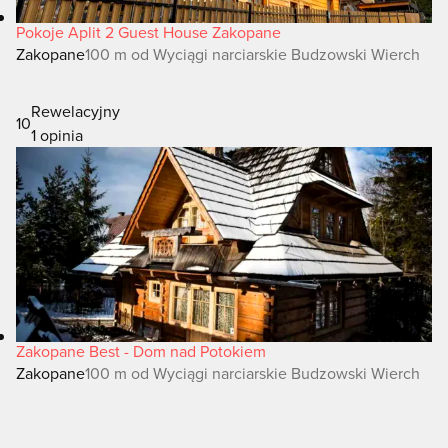
Pokoje Aplit 2 Guest House Zakopane
Zakopane
100 m od Wyciągi narciarskie Budzowski Wierch
Rewelacyjny
10
1 opinia
Zakopane Best - Dom nad Potokiem
Zakopane
100 m od Wyciągi narciarskie Budzowski Wierch