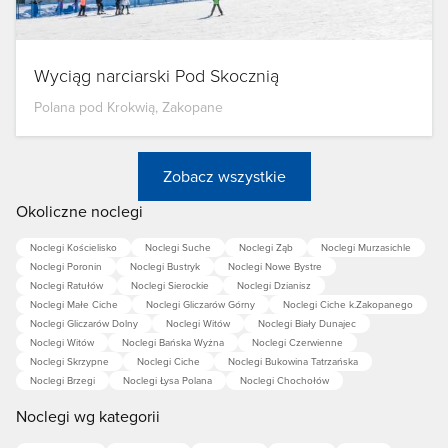
Wyciąg narciarski Pod Skocznią
Polana pod Krokwią, Zakopane
Zobacz wszystkie
Okoliczne noclegi
Noclegi Kościelisko
Noclegi Suche
Noclegi Ząb
Noclegi Murzasichle
Noclegi Poronin
Noclegi Bustryk
Noclegi Nowe Bystre
Noclegi Ratułów
Noclegi Sierockie
Noclegi Dzianisz
Noclegi Małe Ciche
Noclegi Gliczarów Górny
Noclegi Ciche k.Zakopanego
Noclegi Gliczarów Dolny
Noclegi Witów
Noclegi Biały Dunajec
Noclegi Witów
Noclegi Bańska Wyżna
Noclegi Czerwienne
Noclegi Skrzypne
Noclegi Ciche
Noclegi Bukowina Tatrzańska
Noclegi Brzegi
Noclegi Łysa Polana
Noclegi Chochołów
Noclegi wg kategorii