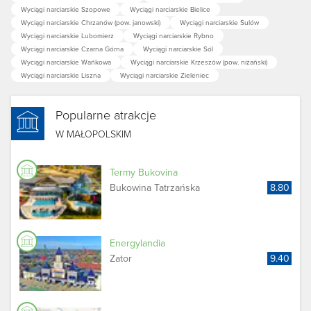
Wyciągi narciarskie Szopowe
Wyciągi narciarskie Bielice
Wyciągi narciarskie Chrzanów (pow. janowski)
Wyciągi narciarskie Sulów
Wyciągi narciarskie Lubomierz
Wyciągi narciarskie Rybno
Wyciągi narciarskie Czarna Górna
Wyciągi narciarskie Sól
Wyciągi narciarskie Wańkowa
Wyciągi narciarskie Krzeszów (pow. niżański)
Wyciągi narciarskie Liszna
Wyciągi narciarskie Zieleniec
Popularne atrakcje
W MAŁOPOLSKIM
Termy Bukovina
Bukowina Tatrzańska
8.80
Energylandia
Zator
9.40