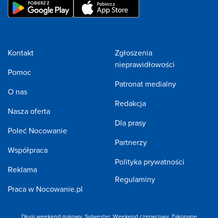
Kontakt
Zgłoszenia
nieprawidłowości
Pomoc
Patronat medialny
O nas
Redakcja
Nasza oferta
Dla prasy
Poleć Nocowanie
Partnerzy
Współpraca
Polityka prywatności
Reklama
Regulaminy
Praca w Nocowanie.pl
Długi weekend majowy
,
Sylwester
,
Weekend czerwcowy
,
Zakopane