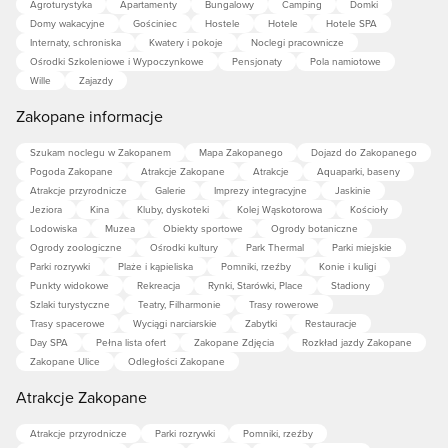
Agroturystyka
Apartamenty
Bungalowy
Camping
Domki
Domy wakacyjne
Gościniec
Hostele
Hotele
Hotele SPA
Internaty, schroniska
Kwatery i pokoje
Noclegi pracownicze
Ośrodki Szkoleniowe i Wypoczynkowe
Pensjonaty
Pola namiotowe
Wille
Zajazdy
Zakopane informacje
Szukam noclegu w Zakopanem
Mapa Zakopanego
Dojazd do Zakopanego
Pogoda Zakopane
Atrakcje Zakopane
Atrakcje
Aquaparki, baseny
Atrakcje przyrodnicze
Galerie
Imprezy integracyjne
Jaskinie
Jeziora
Kina
Kluby, dyskoteki
Kolej Wąskotorowa
Kościoły
Lodowiska
Muzea
Obiekty sportowe
Ogrody botaniczne
Ogrody zoologiczne
Ośrodki kultury
Park Thermal
Parki miejskie
Parki rozrywki
Plaże i kąpieliska
Pomniki, rzeźby
Konie i kuligi
Punkty widokowe
Rekreacja
Rynki, Starówki, Place
Stadiony
Szlaki turystyczne
Teatry, Filharmonie
Trasy rowerowe
Trasy spacerowe
Wyciągi narciarskie
Zabytki
Restauracje
Day SPA
Pełna lista ofert
Zakopane Zdjęcia
Rozkład jazdy Zakopane
Zakopane Ulice
Odległości Zakopane
Atrakcje Zakopane
Atrakcje przyrodnicze
Parki rozrywki
Pomniki, rzeźby