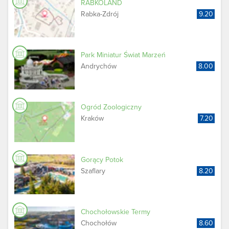
RABKOLAND
Rabka-Zdrój
9.20
Park Miniatur Świat Marzeń
Andrychów
8.00
Ogród Zoologiczny
Kraków
7.20
Gorący Potok
Szaflary
8.20
Chochołowskie Termy
Chochołów
8.60