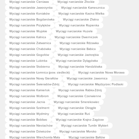
Wyciągi narciarskie Cieniawa
Wyciągi narciarskie Złockie
Wyciągi narciarskie Jaworzynka
Wyciągi narciarskie Kamesznica
Wyciągi narciarskie Koniaków
Wyciągi narciarskie Kasina Wielka
Wyciągi narciarskie Bogdanówka
Wyciągi narciarskie Złatna
Wyciągi narciarskie Przylęków
Wyciągi narciarskie Ropienka
Wyciągi narciarskie Wujskie
Wyciągi narciarskie Huzele
Wyciągi narciarskie Kalnica
Wyciągi narciarskie Dwerniczek
Wyciągi narciarskie Zatwarnica
Wyciągi narciarskie Rdzawka
Wyciągi narciarskie Chabówka
Wyciągi narciarskie Babica
Wyciągi narciarskie Gogołów
Wyciągi narciarskie Jastrzębia
Wyciągi narciarskie Lubinka
Wyciągi narciarskie Dylągówka
Wyciągi narciarskie Stobierna
Wyciągi narciarskie Handzlówka
Wyciągi narciarskie Łomnica (pow. siedlecki)
Wyciągi narciarskie Nowa Morawa
Wyciągi narciarskie Nowy Gierałtów
Wyciągi narciarskie Jawornica
Wyciągi narciarskie Świeradów-Zdrój
Wyciągi narciarskie Międzyrzec Podlaski
Wyciągi narciarskie Kamieńsk
Wyciągi narciarskie Rabka-Zdrój
Wyciągi narciarskie Wolbrom
Wyciągi narciarskie Czerwienne
Wyciągi narciarskie Jacnia
Wyciągi narciarskie Smerekowiec
Wyciągi narciarskie Szelment
Wyciągi narciarskie Okrągłe
Wyciągi narciarskie Wydminy
Wyciągi narciarskie Ruś
Wyciągi narciarskie Bobliwo
Wyciągi narciarskie Krajno Zagórze
Wyciągi narciarskie Niestachów
Wyciągi narciarskie Tumlin Wykień
Wyciągi narciarskie Dziwiszów
Wyciągi narciarskie Morsko
Wyciągi narciarskie Wierchomla Mała
Wyciągi narciarskie Bałtów