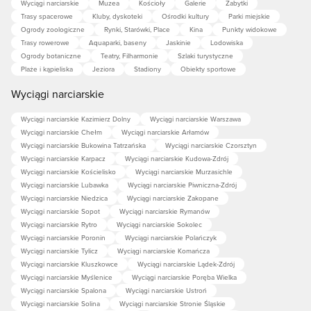
Wyciągi narciarskie
Muzea
Kościoły
Galerie
Zabytki
Trasy spacerowe
Kluby, dyskoteki
Ośrodki kultury
Parki miejskie
Ogrody zoologiczne
Rynki, Starówki, Place
Kina
Punkty widokowe
Trasy rowerowe
Aquaparki, baseny
Jaskinie
Lodowiska
Ogrody botaniczne
Teatry, Filharmonie
Szlaki turystyczne
Plaże i kąpieliska
Jeziora
Stadiony
Obiekty sportowe
Wyciągi narciarskie
Wyciągi narciarskie Kazimierz Dolny
Wyciągi narciarskie Warszawa
Wyciągi narciarskie Chełm
Wyciągi narciarskie Arłamów
Wyciągi narciarskie Bukowina Tatrzańska
Wyciągi narciarskie Czorsztyn
Wyciągi narciarskie Karpacz
Wyciągi narciarskie Kudowa-Zdrój
Wyciągi narciarskie Kościelisko
Wyciągi narciarskie Murzasichle
Wyciągi narciarskie Lubawka
Wyciągi narciarskie Piwniczna-Zdrój
Wyciągi narciarskie Niedzica
Wyciągi narciarskie Zakopane
Wyciągi narciarskie Sopot
Wyciągi narciarskie Rymanów
Wyciągi narciarskie Rytro
Wyciągi narciarskie Sokolec
Wyciągi narciarskie Poronin
Wyciągi narciarskie Polańczyk
Wyciągi narciarskie Tylicz
Wyciągi narciarskie Komańcza
Wyciągi narciarskie Kluszkowce
Wyciągi narciarskie Lądek-Zdrój
Wyciągi narciarskie Myślenice
Wyciągi narciarskie Poręba Wielka
Wyciągi narciarskie Spalona
Wyciągi narciarskie Ustroń
Wyciągi narciarskie Solina
Wyciągi narciarskie Stronie Śląskie