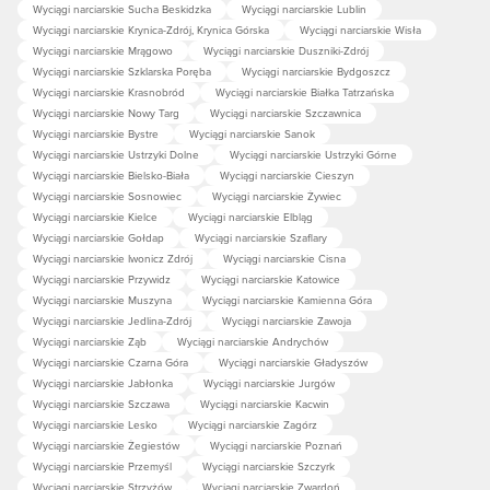
Wyciągi narciarskie Sucha Beskidzka
Wyciągi narciarskie Lublin
Wyciągi narciarskie Krynica-Zdrój, Krynica Górska
Wyciągi narciarskie Wisła
Wyciągi narciarskie Mrągowo
Wyciągi narciarskie Duszniki-Zdrój
Wyciągi narciarskie Szklarska Poręba
Wyciągi narciarskie Bydgoszcz
Wyciągi narciarskie Krasnobród
Wyciągi narciarskie Białka Tatrzańska
Wyciągi narciarskie Nowy Targ
Wyciągi narciarskie Szczawnica
Wyciągi narciarskie Bystre
Wyciągi narciarskie Sanok
Wyciągi narciarskie Ustrzyki Dolne
Wyciągi narciarskie Ustrzyki Górne
Wyciągi narciarskie Bielsko-Biała
Wyciągi narciarskie Cieszyn
Wyciągi narciarskie Sosnowiec
Wyciągi narciarskie Żywiec
Wyciągi narciarskie Kielce
Wyciągi narciarskie Elbląg
Wyciągi narciarskie Gołdap
Wyciągi narciarskie Szaflary
Wyciągi narciarskie Iwonicz Zdrój
Wyciągi narciarskie Cisna
Wyciągi narciarskie Przywidz
Wyciągi narciarskie Katowice
Wyciągi narciarskie Muszyna
Wyciągi narciarskie Kamienna Góra
Wyciągi narciarskie Jedlina-Zdrój
Wyciągi narciarskie Zawoja
Wyciągi narciarskie Ząb
Wyciągi narciarskie Andrychów
Wyciągi narciarskie Czarna Góra
Wyciągi narciarskie Gładyszów
Wyciągi narciarskie Jabłonka
Wyciągi narciarskie Jurgów
Wyciągi narciarskie Szczawa
Wyciągi narciarskie Kacwin
Wyciągi narciarskie Lesko
Wyciągi narciarskie Zagórz
Wyciągi narciarskie Żegiestów
Wyciągi narciarskie Poznań
Wyciągi narciarskie Przemyśl
Wyciągi narciarskie Szczyrk
Wyciągi narciarskie Strzyżów
Wyciągi narciarskie Zwardoń