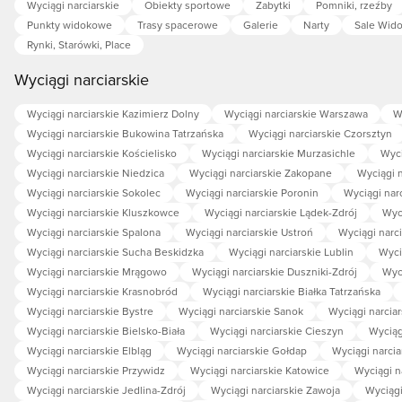
Wyciągi narciarskie
Obiekty sportowe
Zabytki
Pomniki, rzeźby
Punkty widokowe
Trasy spacerowe
Galerie
Narty
Sale Wid
Rynki, Starówki, Place
Wyciągi narciarskie
Wyciągi narciarskie Kazimierz Dolny
Wyciągi narciarskie Warszawa
W
Wyciągi narciarskie Bukowina Tatrzańska
Wyciągi narciarskie Czorsztyn
Wyciągi narciarskie Kościelisko
Wyciągi narciarskie Murzasichle
Wyci
Wyciągi narciarskie Niedzica
Wyciągi narciarskie Zakopane
Wyciągi n
Wyciągi narciarskie Sokolec
Wyciągi narciarskie Poronin
Wyciągi nar
Wyciągi narciarskie Kluszkowce
Wyciągi narciarskie Lądek-Zdrój
Wyc
Wyciągi narciarskie Spalona
Wyciągi narciarskie Ustroń
Wyciągi narci
Wyciągi narciarskie Sucha Beskidzka
Wyciągi narciarskie Lublin
Wyci
Wyciągi narciarskie Mrągowo
Wyciągi narciarskie Duszniki-Zdrój
Wyci
Wyciągi narciarskie Krasnobród
Wyciągi narciarskie Białka Tatrzańska
Wyciągi narciarskie Bystre
Wyciągi narciarskie Sanok
Wyciągi narciar
Wyciągi narciarskie Bielsko-Biała
Wyciągi narciarskie Cieszyn
Wyciąg
Wyciągi narciarskie Elbląg
Wyciągi narciarskie Gołdap
Wyciągi narcia
Wyciągi narciarskie Przywidz
Wyciągi narciarskie Katowice
Wyciągi n
Wyciągi narciarskie Jedlina-Zdrój
Wyciągi narciarskie Zawoja
Wyciągi