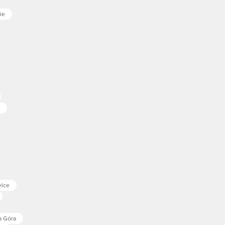
ie
elce
a Góra