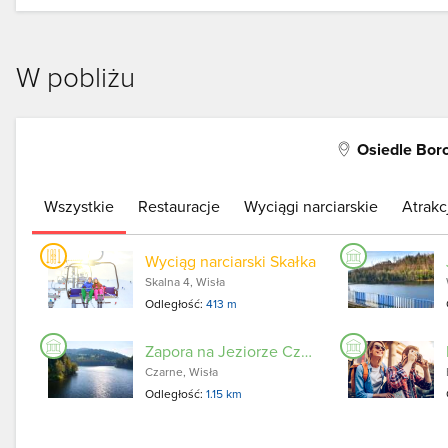
W pobliżu
Osiedle Bor
Wszystkie
Restauracje
Wyciągi narciarskie
Atrakc
Wyciąg narciarski Skałka
Skalna 4, Wisła
Odległość:
413 m
Zapora na Jeziorze Czerniańskim
Czarne, Wisła
Odległość:
1.15 km