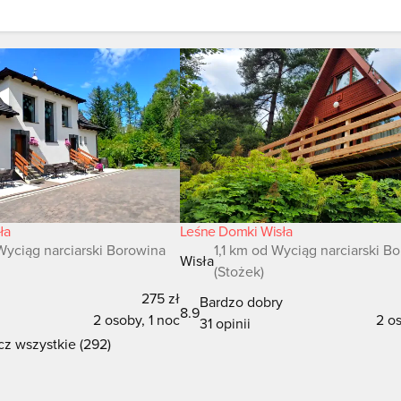
ła
Leśne Domki Wisła
yciąg narciarski Borowina
1,1 km od Wyciąg narciarski B
Wisła
(Stożek)
275 zł
Bardzo dobry
8.9
2 osoby, 1 noc
2 os
31 opinii
z wszystkie (292)