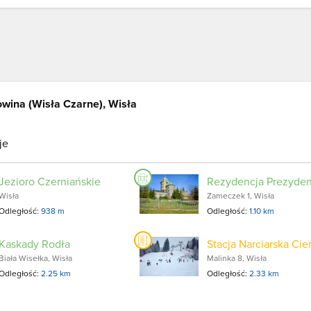
owina (Wisła Czarne), Wisła
je
Jezioro Czerniańskie
Wisła
Zameczek 1, Wisła
Odległość:
938 m
Odległość:
1.10 km
Kaskady Rodła
Biała Wisełka, Wisła
Malinka 8, Wisła
Odległość:
2.25 km
Odległość:
2.33 km