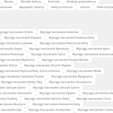
Muzea
Ośrodki kultury
Kościoły
Atrakcje przyrodnicze
owiskowe
Aquaparki, baseny
Narty w mieście
Jeziora
Parki miejsk
yciągi narciarskie Chełm
Wyciągi narciarskie Arłamów
Wyciągi narciarskie Karpacz
Wyciągi narciarskie Kudowa-Zdrój
ągi narciarskie Lubawka
Wyciągi narciarskie Piwniczna-Zdrój
arciarskie Sopot
Wyciągi narciarskie Rymanów
Wyciągi narciarskie Rytro
ciarskie Polańczyk
Wyciągi narciarskie Tylicz
Wyciągi narciarskie Komańcza
iągi narciarskie Myślenice
Wyciągi narciarskie Poręba Wielka
arskie Solina
Wyciągi narciarskie Stronie Śląskie
ągi narciarskie Krynica-Zdrój, Krynica Górska
Wyciągi narciarskie Wisła
ągi narciarskie Szklarska Poręba
Wyciągi narciarskie Bydgoszcz
Wyciągi narciarskie Nowy Targ
Wyciągi narciarskie Szczawnica
skie Ustrzyki Dolne
Wyciągi narciarskie Ustrzyki Górne
i narciarskie Sosnowiec
Wyciągi narciarskie Żywiec
Wyciągi narciarskie Ki
rskie Szaflary
Wyciągi narciarskie Iwonicz Zdrój
Wyciągi narciarskie Cisna
arciarskie Muszyna
Wyciągi narciarskie Kamienna Góra
 narciarskie Ząb
Wyciągi narciarskie Andrychów
Wyciągi narciarskie Czarn