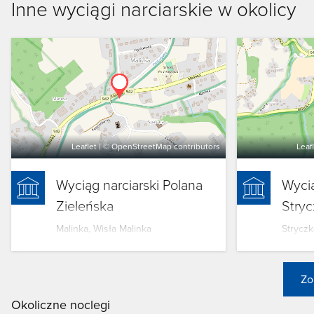
Inne wyciągi narciarskie w okolicy
Leaflet
| ©
OpenStreetMap
contributors
Leaf
Wyciąg narciarski Polana
Wycią
Zieleńska
Stry
Malinka, Wisła Malinka
Stryczk
Zo
Okoliczne noclegi