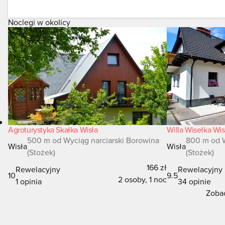
Noclegi w okolicy
Agroturystyka Skałka Wisła
Willa Wisełka Wis
500 m od Wyciąg narciarski Borowina
800 m od W
Wisła
Wisła
(Stożek)
(Stożek)
166 zł
Rewelacyjny
Rewelacyjny
10
9.5
2 osoby, 1 noc
1 opinia
34 opinie
Zobac