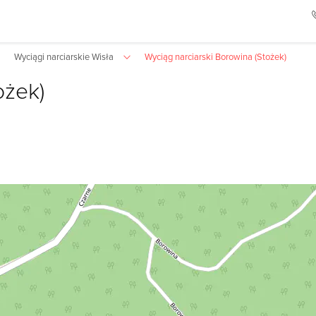
Wyciągi narciarskie Wisła
Wyciąg narciarski Borowina (Stożek)
ożek)