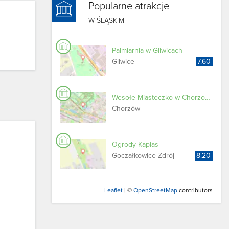
Popularne atrakcje
W ŚLĄSKIM
Palmiarnia w Gliwicach
Gliwice
7.60
Wesołe Miasteczko w Chorzowie - Legendia
Chorzów
Ogrody Kapias
Goczałkowice-​Zdrój
8.20
Leaflet
| ©
OpenStreetMap
contributors