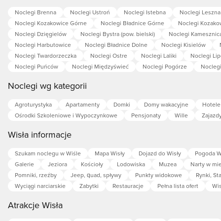
Noclegi Brenna
Noclegi Ustroń
Noclegi Istebna
Noclegi Leszna
Noclegi Kozakowice Górne
Noclegi Bładnice Górne
Noclegi Kozako
Noclegi Dzięgielów
Noclegi Bystra (pow. bielski)
Noclegi Kamesznic
Noclegi Harbutowice
Noclegi Bładnice Dolne
Noclegi Kisielów
Noclegi Twardorzeczka
Noclegi Ostre
Noclegi Laliki
Noclegi Li
Noclegi Puńców
Noclegi Międzyświeć
Noclegi Pogórze
Noclegi
Noclegi wg kategorii
Agroturystyka
Apartamenty
Domki
Domy wakacyjne
Hotele
Ośrodki Szkoleniowe i Wypoczynkowe
Pensjonaty
Wille
Zajazd
Wisła informacje
Szukam noclegu w Wiśle
Mapa Wisły
Dojazd do Wisły
Pogoda W
Galerie
Jeziora
Kościoły
Lodowiska
Muzea
Narty w mi
Pomniki, rzeźby
Jeep, quad, spływy
Punkty widokowe
Rynki, St
Wyciągi narciarskie
Zabytki
Restauracje
Pełna lista ofert
Wis
Atrakcje Wisła