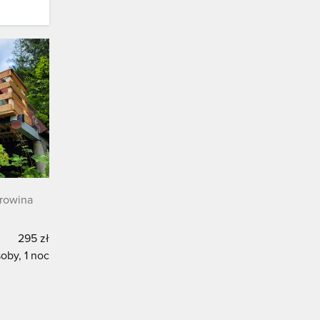
orowina
295 zł
oby, 1 noc