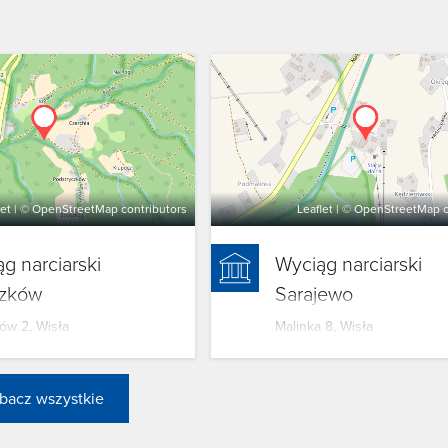
let
| ©
OpenStreetMap
contributors
Leaflet
| ©
OpenStreetMap
c
g narciarski
Wyciąg narciarski
czków
Sarajewo
ów 2, Wisła
Malinka 8, Wisła
bacz wszystkie