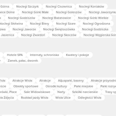
 Górna
Noclegi Szczyrk
Noclegi Cisownica
Noclegi Koniaków
wice Dolne
Noclegi Górki Małe
Noclegi Goleszów
Noclegi Jaworzynk
a
Noclegi Godziszów
Noclegi Bażanowice
Noclegi Górki Wielkie
Noclegi Słotwina
Noclegi Biery
Noclegi Szare
Noclegi Ogrodzona
powa
Noclegi Jaworze
Noclegi Świętoszówka
Noclegi Godziszka
 Jasienica
Noclegi Zwardoń
Noclegi Skoczów
Noclegi Węgierska Gó
Hotele SPA
Internaty, schroniska
Kwatery i pokoje
y
Zamek, pałac, dworek
isła
Atrakcje Wisła
Atrakcje
Aquaparki, baseny
Atrakcje przyrodn
eście
Obiekty sportowe
Ośrodki kultury
Parki miejskie
Parki rozry
arówki, Place
Sale Widowiskowe
Narty
Szkółki narciarskie
Trasy s
ła Zdjęcia
Rozkład jazdy Wisła
Wisła Ulice
Odległości Wisła