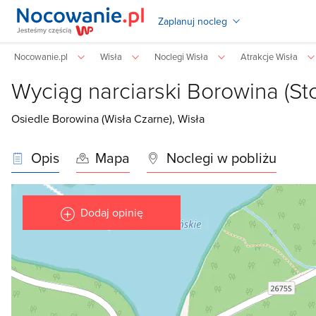
Zaplanuj nocleg
Nocowanie.pl
Wisła
Noclegi Wisła
Atrakcje Wisła
Wyciąg narciarski Borowina (St
Osiedle Borowina (Wisła Czarne),
Wisła
Opis
Mapa
Noclegi w pobliżu
Dodaj opinię