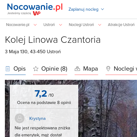
Zaplanuj nocleg
Nocowanie.pl
Ustroń
Noclegi Ustroń
Atrakcje Ustroń
Kolej Linowa Czantoria
3 Maja 130, 43-450
Ustroń
Opis
Opinie (8)
Mapa
Noclegi 
7,2
/10
Ocena na podstawie 8 opinii
Krystyna
Nie jest respektowana zniżka
dla emerytek, mąż dostał