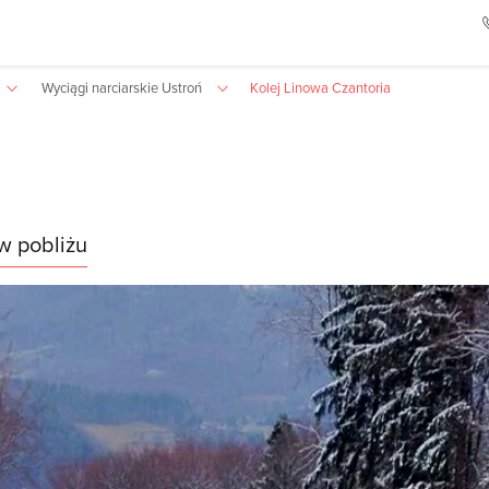
Wyciągi narciarskie Ustroń
Kolej Linowa Czantoria
w pobliżu