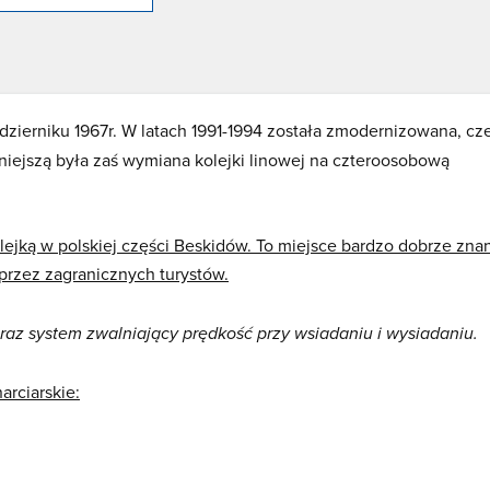
zierniku 1967r. W latach 1991-1994 została zmodernizowana, cz
iejszą była zaś wymiana kolejki linowej na czteroosobową
lejką w polskiej części Beskidów. To miejsce bardzo dobrze zna
 przez zagranicznych turystów.
raz system zwalniający prędkość przy wsiadaniu i wysiadaniu.
arciarskie: