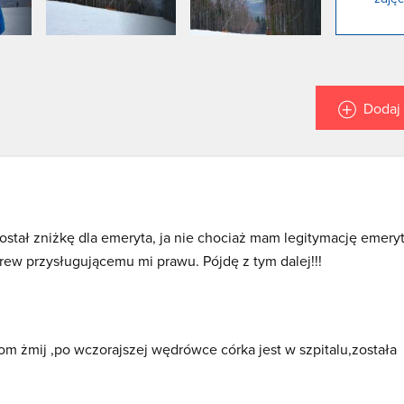
Dodaj 
ostał zniżkę dla emeryta, ja nie chociaż mam legitymację emeryt
rew przysługującemu mi prawu. Pójdę z tym dalej!!!
om żmij ,po wczorajszej wędrówce córka jest w szpitalu,została