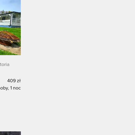
toria
409 zł
oby, 1 noc