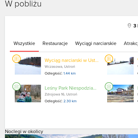
W pobliżu
3
Wszystkie
Restauracje
Wyciągi narciarskie
Atrakc
Wyciąg narciarski w Ustroniu Palenica Mała
Wczasowa, Ustroń
Odległość:
1.44 km
Leśny Park Niespodzianek
Zdrojowa 16, Ustroń
Odległość:
2.30 km
Noclegi w okolicy