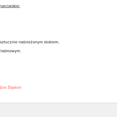
narciarskie:
 sztucznie naśnieżonym stokiem.
m taśmowym.
dzie Śląskim