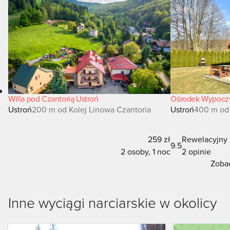
Willa pod Czantorią Ustroń
Ośrodek Wypoczy
Ustroń
200 m od Kolej Linowa Czantoria
Ustroń
400 m od 
259 zł
Rewelacyjny
9.5
2 osoby, 1 noc
2 opinie
Zobac
Inne wyciągi narciarskie w okolicy