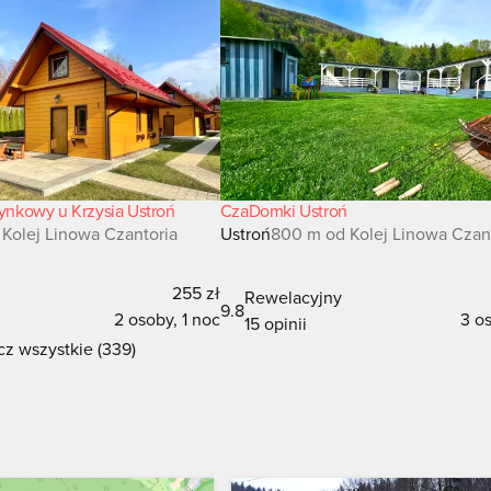
nkowy u Krzysia Ustroń
CzaDomki Ustroń
Kolej Linowa Czantoria
Ustroń
800 m od Kolej Linowa Czan
255 zł
Rewelacyjny
9.8
2 osoby, 1 noc
3 os
15 opinii
z wszystkie (339)