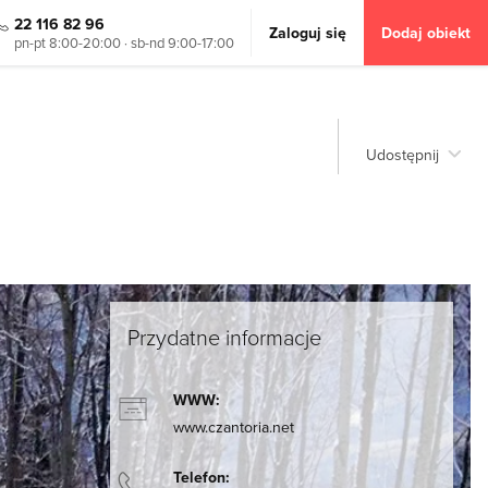
22 116 82 96
Zaloguj się
Dodaj obiekt
pn-pt 8:00-20:00 · sb-nd 9:00-17:00
Udostępnij
Przydatne informacje
WWW:
www.czantoria.net
Telefon: