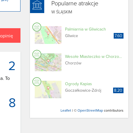
Popularne atrakcje
W ŚLĄSKIM
Palmiarnia w Gliwicach
opinię
Gliwice
7.60
Wesołe Miasteczko w Chorzowie - Legendia
2
Chorzów
a. To
Ogrody Kapias
Goczałkowice-​Zdrój
8.20
8
Leaflet
| ©
OpenStreetMap
contributors