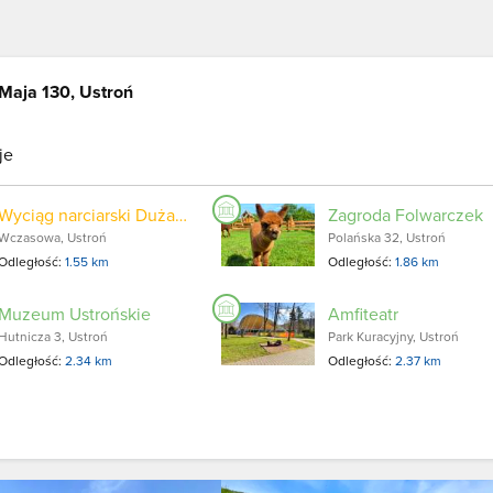
 Maja 130, Ustroń
je
Wyciąg narciarski Duża Palenica
Zagroda Folwarczek
Wczasowa, Ustroń
Polańska 32, Ustroń
Odległość:
1.55 km
Odległość:
1.86 km
Muzeum Ustrońskie
Amfiteatr
Hutnicza 3, Ustroń
Park Kuracyjny, Ustroń
Odległość:
2.34 km
Odległość:
2.37 km