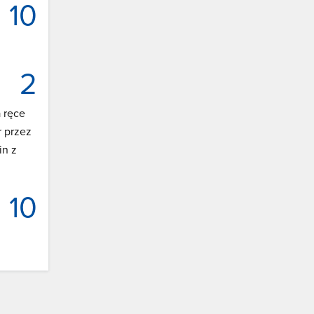
10
2
 ręce
r przez
in z
10