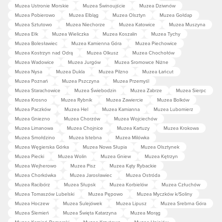
Muzea Ustronie Morskie
Muzea Świnoujście
Muzea Dziwnów
Muzea Pobierowo
Muzea Elbląg
Muzea Olsztyn
Muzea Gołdap
Muzea Sztutowo
Muzea Niechorze
Muzea Katowice
Muzea Muszyna
Muzea Ełk
Muzea Wieliczka
Muzea Koszalin
Muzea Tychy
Muzea Bolesławiec
Muzea Kamienna Góra
Muzea Piechowice
Muzea Kostrzyn nad Odrą
Muzea Olkusz
Muzea Chochołów
Muzea Wadowice
Muzea Jurgów
Muzea Sromowce Niżne
Muzea Nysa
Muzea Dukla
Muzea Pilzno
Muzea Łańcut
Muzea Poznań
Muzea Pszczyna
Muzea Przemyśl
Muzea Starachowice
Muzea Świebodzin
Muzea Zabrze
Muzea Sierpc
Muzea Krosno
Muzea Rybnik
Muzea Zawiercie
Muzea Bolków
Muzea Paczków
Muzea Hel
Muzea Kamianna
Muzea Lubomierz
Muzea Gniezno
Muzea Chorzów
Muzea Wojciechów
Muzea Limanowa
Muzea Chojnice
Muzea Kartuzy
Muzea Krokowa
Muzea Smołdzino
Muzea Istebna
Muzea Milówka
Muzea Węgierska Górka
Muzea Nowa Słupia
Muzea Olsztynek
Muzea Piecki
Muzea Wolin
Muzea Gniew
Muzea Kętrzyn
Muzea Wejherowo
Muzea Pisz
Muzea Kąty Rybackie
Muzea Chorkówka
Muzea Jarosławiec
Muzea Ostróda
Muzea Racibórz
Muzea Słupsk
Muzea Korbielów
Muzea Człuchów
Muzea Tomaszów Lubelski
Muzea Pępowo
Muzea Myczków k/Soliny
Muzea Hoczew
Muzea Sulejówek
Muzea Lipusz
Muzea Srebrna Góra
Muzea Ślemień
Muzea Święta Katarzyna
Muzea Morąg
Muzea Kamień Pomorski
Muzea Krzyżowa
Muzea Uniejów