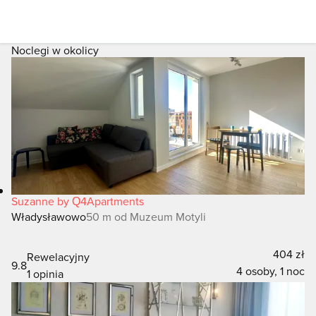
Noclegi w okolicy
Suzanne by Q4Apartments
Władysławowo
50 m od Muzeum Motyli
404 zł
Rewelacyjny
9.8
4 osoby, 1 noc
1 opinia