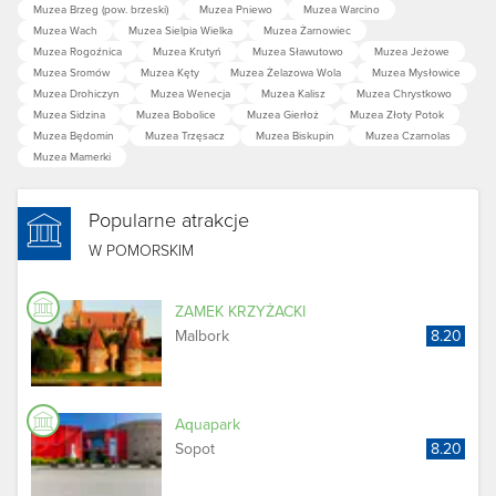
Muzea Brzeg (pow. brzeski)
Muzea Pniewo
Muzea Warcino
Muzea Wach
Muzea Sielpia Wielka
Muzea Żarnowiec
Muzea Rogoźnica
Muzea Krutyń
Muzea Sławutowo
Muzea Jeżowe
Muzea Sromów
Muzea Kęty
Muzea Żelazowa Wola
Muzea Mysłowice
Muzea Drohiczyn
Muzea Wenecja
Muzea Kalisz
Muzea Chrystkowo
Muzea Sidzina
Muzea Bobolice
Muzea Gierłoż
Muzea Złoty Potok
Muzea Będomin
Muzea Trzęsacz
Muzea Biskupin
Muzea Czarnolas
Muzea Mamerki
Popularne atrakcje
W POMORSKIM
ZAMEK KRZYŻACKI
Malbork
8.20
Aquapark
Sopot
8.20