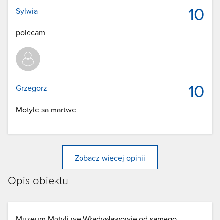
10
Sylwia
polecam
10
Grzegorz
Motyle sa martwe
Zobacz więcej opinii
Opis obiektu
Muzeum Motyli we Władysławowie od samego