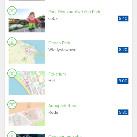
Park Dinozaurów Łeba Park
Łeba
8.40
Ocean Park
Władysławowo
8.20
Fokarium
Hel
9.00
Aquapark Reda
Reda
9.80
Oceanarium Łeba