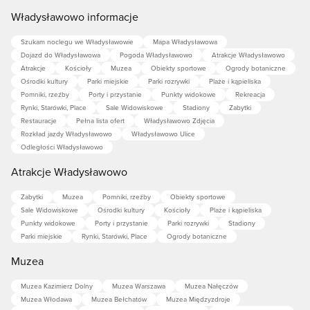
Władysławowo informacje
Szukam noclegu we Władysławowie
Mapa Władysławowa
Dojazd do Władysławowa
Pogoda Władysławowo
Atrakcje Władysławowo
Atrakcje
Kościoły
Muzea
Obiekty sportowe
Ogrody botaniczne
Ośrodki kultury
Parki miejskie
Parki rozrywki
Plaże i kąpieliska
Pomniki, rzeźby
Porty i przystanie
Punkty widokowe
Rekreacja
Rynki, Starówki, Place
Sale Widowiskowe
Stadiony
Zabytki
Restauracje
Pełna lista ofert
Władysławowo Zdjęcia
Rozkład jazdy Władysławowo
Władysławowo Ulice
Odległości Władysławowo
Atrakcje Władysławowo
Zabytki
Muzea
Pomniki, rzeźby
Obiekty sportowe
Sale Widowiskowe
Ośrodki kultury
Kościoły
Plaże i kąpieliska
Punkty widokowe
Porty i przystanie
Parki rozrywki
Stadiony
Parki miejskie
Rynki, Starówki, Place
Ogrody botaniczne
Muzea
Muzea Kazimierz Dolny
Muzea Warszawa
Muzea Nałęczów
Muzea Włodawa
Muzea Bełchatów
Muzea Międzyzdroje