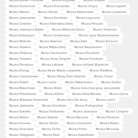
Muzea Szczecinek
Muzea Krasnystaw
Muzea Orzysz
Muzea Lębork
Muzea Nidzica
Muzea Olecko
Muzea Radzionków
Muzea Lubachów
Muzea Jaworzynka
Muzea Koniaków
Muzea Łopuszna
Muzea Ćmielów
Muzea Świeradów-Zdrój
Muzea Pińczów
Muzea Jaworzyna Śląska
Muzea Witoszów Dolny
Muzea Trzebnica
Muzea Kobierzyce
Muzea Sulmierzyce
Muzea Lipce Reymontowskie
Muzea Mokrsko
Muzea Alwernia
Muzea Żarki
Muzea Szczucin
Muzea Skawina
Muzea Rabka-Zdrój
Muzea Niepołomice
Muzea Otrębusy
Muzea Sochaczew
Muzea Kluczbork
Muzea Tułowice
Muzea Nowy Żmigród
Muzea Frombork
Muzea Pieniężno
Muzea Lidzbark
Muzea Lidzbark Warmiński
Muzea Rozogi
Muzea Nowe Miasto Lubawskie
Muzea Wasilków
Muzea Ciechanowiec
Muzea Nowy Dwór Gdański
Muzea Tczew
Muzea Pelplin
Muzea Luzino
Muzea Rakoniewice
Muzea Gryfice
Muzea Malechowo
Muzea Wałcz
Muzea Gołuchów (pow. pleszewski)
Muzea Pobiedziska
Muzea Kletno
Muzea Stara Morawa
Muzea Ojców
Muzea Wdzydze Kiszewskie
Muzea Góra Św. Anny
Muzea Luboń
Muzea Jędrzejów
Muzea Drozdowo
Muzea Podegrodzie
Muzea Sokółka
Muzea Podborsko
Muzea Jastrzębia
Muzea Czołpino
Muzea Wiślica
Muzea Stębark
Muzea Byczyna
Muzea Pacanów
Muzea Kosewo
Muzea Stróże
Muzea Owczarnia
Muzea Rawicz
Muzea Szreniawa
Muzea Ochla
Muzea Police
Muzea Nieszawa
Muzea Oblęgorek
Muzea Kluki
Muzea Kadzidłowo