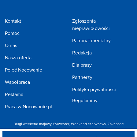
Kontakt
Zgłoszenia
nieprawidłowości
Pomoc
Patronat medialny
O nas
Redakcja
Nasza oferta
Dla prasy
Poleć Nocowanie
Partnerzy
Współpraca
Polityka prywatności
Reklama
Regulaminy
Praca w Nocowanie.pl
Długi weekend majowy
,
Sylwester
,
Weekend czerwcowy
,
Zakopane
Copyright 2005-2026 by NOCOWANIE.PL Sp. z o.o.