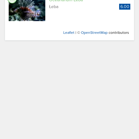
Łeba
6.00
Leaflet
| ©
OpenStreetMap
contributors