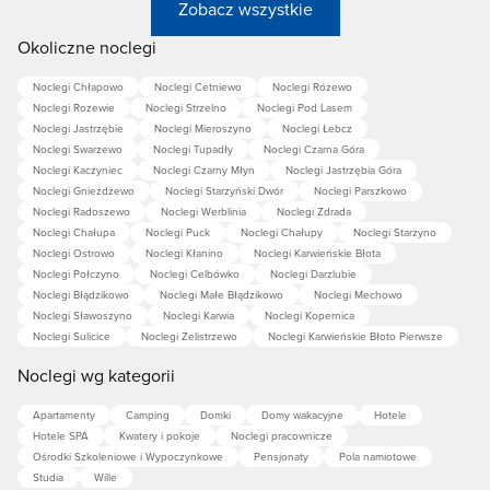
Zobacz wszystkie
Okoliczne noclegi
Noclegi Chłapowo
Noclegi Cetniewo
Noclegi Różewo
Noclegi Rozewie
Noclegi Strzelno
Noclegi Pod Lasem
Noclegi Jastrzębie
Noclegi Mieroszyno
Noclegi Łebcz
Noclegi Swarzewo
Noclegi Tupadły
Noclegi Czarna Góra
Noclegi Kaczyniec
Noclegi Czarny Młyn
Noclegi Jastrzębia Góra
Noclegi Gnieżdżewo
Noclegi Starzyński Dwór
Noclegi Parszkowo
Noclegi Radoszewo
Noclegi Werblinia
Noclegi Zdrada
Noclegi Chałupa
Noclegi Puck
Noclegi Chałupy
Noclegi Starzyno
Noclegi Ostrowo
Noclegi Kłanino
Noclegi Karwieńskie Błota
Noclegi Połczyno
Noclegi Celbówko
Noclegi Darzlubie
Noclegi Błądzikowo
Noclegi Małe Błądzikowo
Noclegi Mechowo
Noclegi Sławoszyno
Noclegi Karwia
Noclegi Kopernica
Noclegi Sulicice
Noclegi Żelistrzewo
Noclegi Karwieńskie Błoto Pierwsze
Noclegi wg kategorii
Apartamenty
Camping
Domki
Domy wakacyjne
Hotele
Hotele SPA
Kwatery i pokoje
Noclegi pracownicze
Ośrodki Szkoleniowe i Wypoczynkowe
Pensjonaty
Pola namiotowe
Studia
Wille