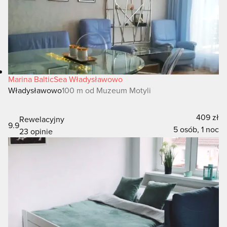
Marina BalticSea Władysławowo
Władysławowo
100 m od Muzeum Motyli
409 zł
Rewelacyjny
9.9
5 osób, 1 noc
23 opinie