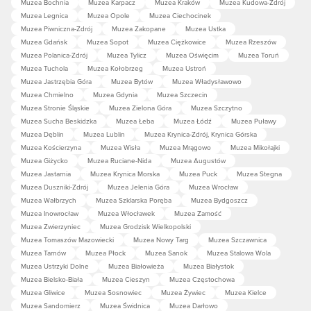
Muzea Bochnia
Muzea Karpacz
Muzea Kraków
Muzea Kudowa-Zdrój
Muzea Legnica
Muzea Opole
Muzea Ciechocinek
Muzea Piwniczna-Zdrój
Muzea Zakopane
Muzea Ustka
Muzea Gdańsk
Muzea Sopot
Muzea Ciężkowice
Muzea Rzeszów
Muzea Polanica-Zdrój
Muzea Tylicz
Muzea Oświęcim
Muzea Toruń
Muzea Tuchola
Muzea Kołobrzeg
Muzea Ustroń
Muzea Jastrzębia Góra
Muzea Bytów
Muzea Władysławowo
Muzea Chmielno
Muzea Gdynia
Muzea Szczecin
Muzea Stronie Śląskie
Muzea Zielona Góra
Muzea Szczytno
Muzea Sucha Beskidzka
Muzea Łeba
Muzea Łódź
Muzea Puławy
Muzea Dęblin
Muzea Lublin
Muzea Krynica-Zdrój, Krynica Górska
Muzea Kościerzyna
Muzea Wisła
Muzea Mrągowo
Muzea Mikołajki
Muzea Giżycko
Muzea Ruciane-Nida
Muzea Augustów
Muzea Jastarnia
Muzea Krynica Morska
Muzea Puck
Muzea Stegna
Muzea Duszniki-Zdrój
Muzea Jelenia Góra
Muzea Wrocław
Muzea Wałbrzych
Muzea Szklarska Poręba
Muzea Bydgoszcz
Muzea Inowrocław
Muzea Włocławek
Muzea Zamość
Muzea Zwierzyniec
Muzea Grodzisk Wielkopolski
Muzea Tomaszów Mazowiecki
Muzea Nowy Targ
Muzea Szczawnica
Muzea Tarnów
Muzea Płock
Muzea Sanok
Muzea Stalowa Wola
Muzea Ustrzyki Dolne
Muzea Białowieża
Muzea Białystok
Muzea Bielsko-Biała
Muzea Cieszyn
Muzea Częstochowa
Muzea Gliwice
Muzea Sosnowiec
Muzea Żywiec
Muzea Kielce
Muzea Sandomierz
Muzea Świdnica
Muzea Darłowo