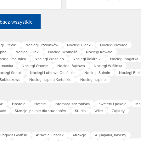
bacz wszystkie
gi Litewki
Noclegi Dzwonków
Noclegi Piecki
Noclegi Nowiec
ępno
Noclegi Glinki
Noclegi Wolność
Noclegi Kowale
clegi Radunica
Noclegi Weselno
Noclegi Rokitniki
Noclegi Bogatka
otmanka
Noclegi Otomin
Noclegi Bąkowo
Noclegi Wiślinka
oclegi Sopot
Noclegi Lublewo Gdańskie
Noclegi Sulmin
Noclegi Bie
 Sobieszewo
Noclegi Łapino Kartuskie
Noclegi Łapino
ne
Hostele
Hotele
Internaty, schroniska
Kwatery i pokoje
Mo
naty
Stancje, pokoje dla studentów
Studia
Wille
Zajazdy
Pogoda Gdańsk
Atrakcje Gdańsk
Atrakcje
Aquaparki, baseny