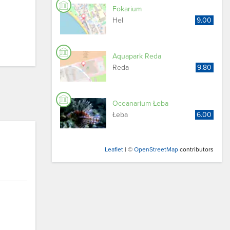
Fokarium
Hel
9.00
Aquapark Reda
Reda
9.80
Oceanarium Łeba
Łeba
6.00
Leaflet
| ©
OpenStreetMap
contributors