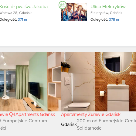
Kościół pw. św. Jakuba
Ulica Elektryków
Wałowa 28, Gdańsk
Elektryków, Gdańsk
Odległość:
371 m
Odległość:
378 m
awie Q4Apartments Gdańsk
Apartamenty Żurawie Gdańsk
 Europejskie Centrum
200 m od Europejskie Cen
Gdańsk
ości
Solidarności