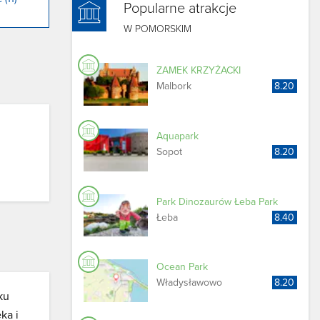
Popularne atrakcje
W POMORSKIM
ZAMEK KRZYŻACKI
Malbork
8.20
Aquapark
Sopot
8.20
Park Dinozaurów Łeba Park
Łeba
8.40
Ocean Park
Władysławowo
8.20
ku
ka i