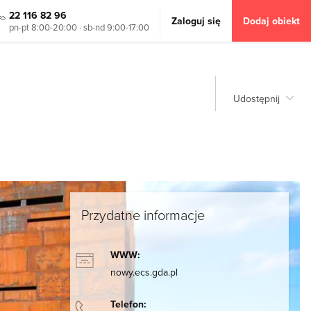
22 116 82 96
Zaloguj się
Dodaj obiekt
pn-pt 8:00-20:00 · sb-nd 9:00-17:00
Udostępnij
Przydatne informacje
WWW:
nowy.ecs.gda.pl
Telefon: