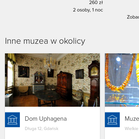
260 zł
2 osoby, 1 noc
Zobac
Inne muzea w okolicy
Dom Uphagena
Muze
Długa 12, Gdańsk
Wielkie