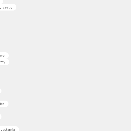
, rzeźby
owe
aty
icz
Jastarnia