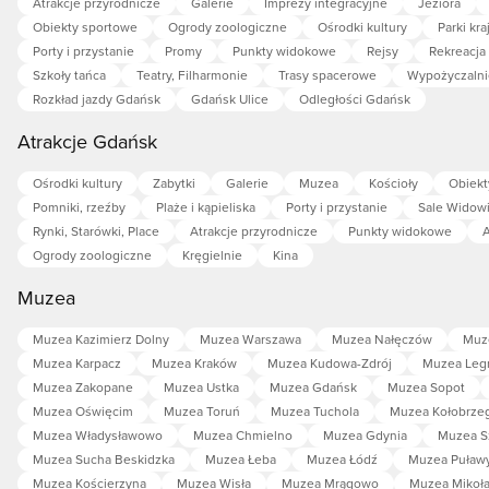
Atrakcje przyrodnicze
Galerie
Imprezy integracyjne
Jeziora
Obiekty sportowe
Ogrody zoologiczne
Ośrodki kultury
Parki kr
Porty i przystanie
Promy
Punkty widokowe
Rejsy
Rekreacja
Szkoły tańca
Teatry, Filharmonie
Trasy spacerowe
Wypożyczalni
Rozkład jazdy Gdańsk
Gdańsk Ulice
Odległości Gdańsk
Atrakcje Gdańsk
Ośrodki kultury
Zabytki
Galerie
Muzea
Kościoły
Obiekt
Pomniki, rzeźby
Plaże i kąpieliska
Porty i przystanie
Sale Widow
Rynki, Starówki, Place
Atrakcje przyrodnicze
Punkty widokowe
A
Ogrody zoologiczne
Kręgielnie
Kina
Muzea
Muzea Kazimierz Dolny
Muzea Warszawa
Muzea Nałęczów
Muz
Muzea Karpacz
Muzea Kraków
Muzea Kudowa-Zdrój
Muzea Leg
Muzea Zakopane
Muzea Ustka
Muzea Gdańsk
Muzea Sopot
Muzea Oświęcim
Muzea Toruń
Muzea Tuchola
Muzea Kołobrze
Muzea Władysławowo
Muzea Chmielno
Muzea Gdynia
Muzea S
Muzea Sucha Beskidzka
Muzea Łeba
Muzea Łódź
Muzea Puław
Muzea Kościerzyna
Muzea Wisła
Muzea Mrągowo
Muzea Mikoła