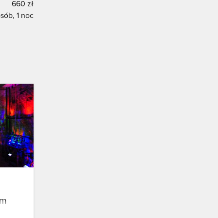
660 zł
sób, 1 noc
um