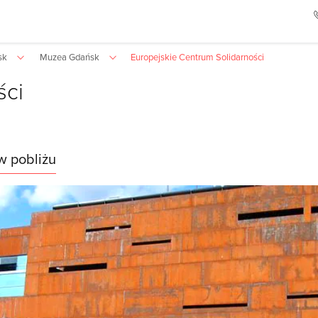
sk
Muzea Gdańsk
Europejskie Centrum Solidarności
ści
w pobliżu