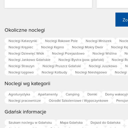
Zo
Okoliczne noclegi
Noclegi Katarzynki
Noclegi Rakowe Pole
Noclegi Mniszek
Nocle
Noclegi Krępiec
Noclegi Kępno
Noclegi Mokry Dwór
Noclegi K
Noclegi Dziewięć Włók
Noclegi Przejazdowo
Noclegi Wiślina
No
Noclegi Jankowo Gdańskie
Noclegi Bystra (pow. gdański)
Noclegi R
Noclegi Straszyn
Noclegi Pruszcz Gdański
Noclegi Juszkowo
N
Noclegi Łęgowo
Noclegi Kolbudy
Noclegi Niestępowo
Noclegi
Noclegi wg kategorii
Agroturystyka
Apartamenty
Camping
Domki
Domy wakacyj
Noclegi pracownicze
Ośrodki Szkoleniowe i Wypoczynkowe
Pensjo
Gdańsk informacje
Szukam noclegu w Gdańsku
Mapa Gdańska
Dojazd do Gdańska