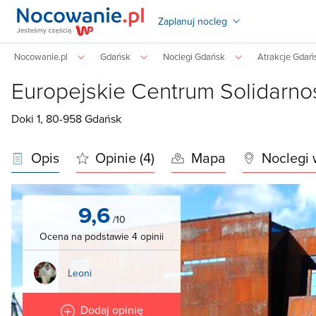
Zaplanuj nocleg
Nocowanie.pl
Gdańsk
Noclegi Gdańsk
Atrakcje Gdań
Europejskie Centrum Solidarno
Doki 1, 80-958
Gdańsk
Opis
Opinie (4)
Mapa
Noclegi 
9,6
/10
Ocena na podstawie 4 opinii
Leoni
Dodaj opinię