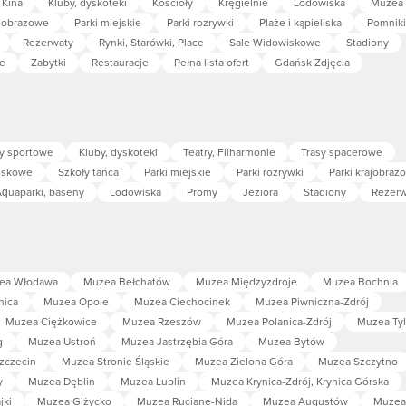
Kina
Kluby, dyskoteki
Kościoły
Kręgielnie
Lodowiska
Muzea
ajobrazowe
Parki miejskie
Parki rozrywki
Plaże i kąpieliska
Pomniki
Rezerwaty
Rynki, Starówki, Place
Sale Widowiskowe
Stadiony
e
Zabytki
Restauracje
Pełna lista ofert
Gdańsk Zdjęcia
y sportowe
Kluby, dyskoteki
Teatry, Filharmonie
Trasy spacerowe
iskowe
Szkoły tańca
Parki miejskie
Parki rozrywki
Parki krajobraz
quaparki, baseny
Lodowiska
Promy
Jeziora
Stadiony
Rezerw
ea Włodawa
Muzea Bełchatów
Muzea Międzyzdroje
Muzea Bochnia
nica
Muzea Opole
Muzea Ciechocinek
Muzea Piwniczna-Zdrój
Muzea Ciężkowice
Muzea Rzeszów
Muzea Polanica-Zdrój
Muzea Tyl
g
Muzea Ustroń
Muzea Jastrzębia Góra
Muzea Bytów
zczecin
Muzea Stronie Śląskie
Muzea Zielona Góra
Muzea Szczytno
y
Muzea Dęblin
Muzea Lublin
Muzea Krynica-Zdrój, Krynica Górska
jki
Muzea Giżycko
Muzea Ruciane-Nida
Muzea Augustów
Muzea 