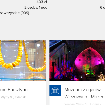
403 zł
2 osoby, 1 noc
6 o
z wszystkie (909)
um Bursztynu
Muzeum Zegarów
Wieżowych - Muze
 Młyny 16, Gdańsk
Nauki Gdańskiej
Wielkie Młyny 10, Gdańsk