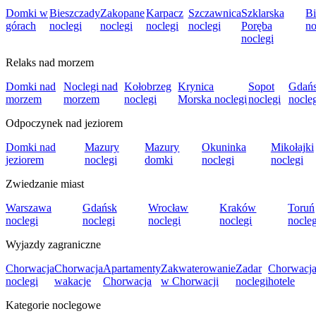
Domki w
Bieszczady
Zakopane
Karpacz
Szczawnica
Szklarska
Bi
górach
noclegi
noclegi
noclegi
noclegi
Poręba
no
noclegi
Relaks nad morzem
Domki nad
Noclegi nad
Kołobrzeg
Krynica
Sopot
Gdań
morzem
morzem
noclegi
Morska noclegi
noclegi
nocle
Odpoczynek nad jeziorem
Domki nad
Mazury
Mazury
Okuninka
Mikołajki
jeziorem
noclegi
domki
noclegi
noclegi
Zwiedzanie miast
Warszawa
Gdańsk
Wrocław
Kraków
Toruń
noclegi
noclegi
noclegi
noclegi
nocleg
Wyjazdy zagraniczne
Chorwacja
Chorwacja
Apartamenty
Zakwaterowanie
Zadar
Chorwacj
noclegi
wakacje
Chorwacja
w Chorwacji
noclegi
hotele
Kategorie noclegowe