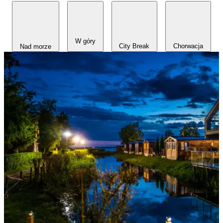
W góry
Chorwacja
City Break
Nad morze
Każdy wyjazd
zaczyna się
tutaj