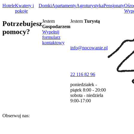
Hotele
Kwatery i
Domki
Apartamenty
Agroturystyka
Pensjonaty
Ośro
pokoje
Wyp
Jestem
Jestem
Turystą
Potrzebujesz
Gospodarzem
pomocy?
Wypełnij
formularz
kontaktowy
info@nocowanie.pl
22 116 82 96
poniedziałek -
piątek
8:00 - 20:00
sobota - niedziela
9:00-17:00
Obserwuj nas: