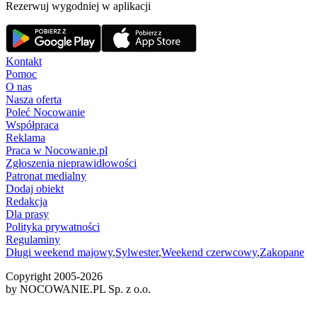
Rezerwuj wygodniej w aplikacji
Kontakt
Pomoc
O nas
Nasza oferta
Poleć Nocowanie
Współpraca
Reklama
Praca w Nocowanie.pl
Zgłoszenia nieprawidłowości
Patronat medialny
Dodaj obiekt
Redakcja
Dla prasy
Polityka prywatności
Regulaminy
Długi weekend majowy
,
Sylwester
,
Weekend czerwcowy
,
Zakopane
Copyright 2005-
2026
by NOCOWANIE.PL Sp. z o.o.